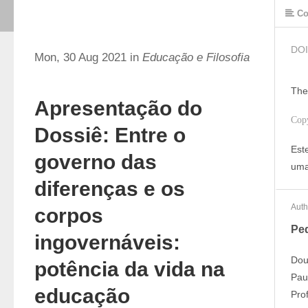
Co
DOI
Mon, 30 Aug 2021 in
Educação e Filosofia
The
Apresentação do
Cop
Dossiê: Entre o
Est
governo das
uma
diferenças e os
Auth
corpos
Pe
ingovernáveis:
Dou
potência da vida na
Pau
educação
Pro