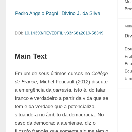
Mes
Braz
Pedro Angelo Pagni
Divino J. da Silva
Auth
DOI:
10.14393/REVEDFIL.v33n68a2019-58349
Div
Dou
Main Text
Pro
Edu
Edu
Em um de seus últimos cursos no 
Collège 
E-m
de France
, Michel Foucault (2012) discute 
a emergência da 
parresía
, isto é, do falar 
franco e verdadeiro a partir da vida que se 
tem e da verdade que a potencializa, 
situando-a no âmbito da democracia. No 
caso da democracia ateniense, diz o 
filósofo francês que somente alguns têm o 