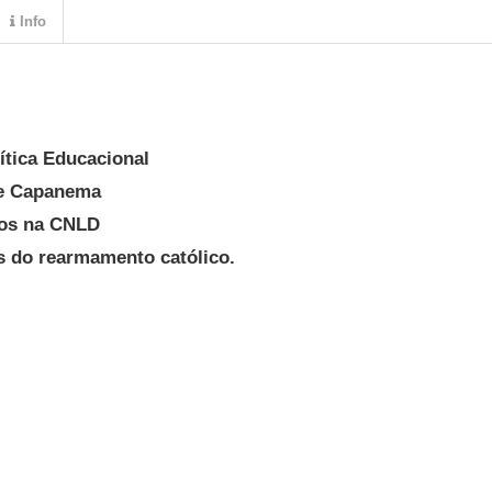
Info
ítica Educacional
e Capanema
cos na CNLD
is do rearmamento católico.