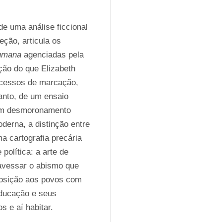
e uma análise ficcional 
ção, articula os 
humana
 agenciadas pela 
ção do que Elizabeth 
cessos de marcação, 
anto, de um ensaio 
um desmoronamento 
derna, a distinção entre 
 cartografia precária 
olítica: a arte de 
avessar o abismo que 
osição aos povos com 
educação e seus 
 e aí habitar. 