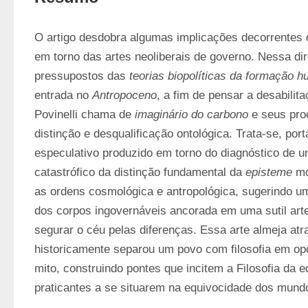
O artigo desdobra algumas implicações decorrentes d
em torno das artes neoliberais de governo. Nessa dire
pressupostos das 
teorias biopolíticas da formação 
entrada no 
Antropoceno
, a fim de pensar a desabilita
Povinelli chama de 
imaginário do carbono
 e seus pro
distinção e desqualificação ontológica. Trata-se, port
especulativo produzido em torno do diagnóstico de 
catastrófico da distinção fundamental da 
episteme
 mo
as ordens cosmológica e antropológica, sugerindo uma
dos corpos ingovernáveis ancorada em uma sutil arte p
segurar o céu pelas diferenças. Essa arte almeja atr
historicamente separou um povo com filosofia em op
mito, construindo pontes que incitem a Filosofia da 
praticantes a se situarem na equivocidade dos mundos