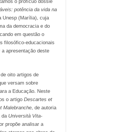
Revista Educação e Filosofia. Nesta edição, apresentamos o profícuo dossiê 
veis: potência da vida na 
 Unesp (Marília), cuja 
ma da democracia e do 
ocando em questão o 
 filosófico-educacionais 
a apresentação deste 
e oito artigos de 
que versam sobre 
para a Educação. Neste 
s o artigo 
Descartes et 
et Malebranche
, de autoria 
 da 
Università Vita-
tor propõe analisar a 