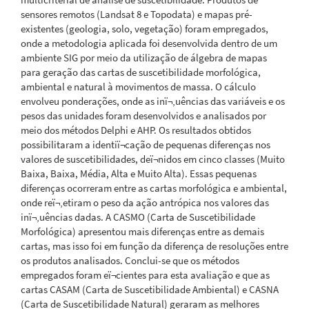
sensores remotos (Landsat 8 e Topodata) e mapas pré-
existentes (geologia, solo, vegetação) foram empregados,
onde a metodologia aplicada foi desenvolvida dentro de um
ambiente SIG por meio da utilização de álgebra de mapas
para geração das cartas de suscetibilidade morfológica,
ambiental e natural à movimentos de massa. O cálculo
envolveu ponderações, onde as inï¬‚uências das variáveis e os
pesos das unidades foram desenvolvidos e analisados por
meio dos métodos Delphi e AHP. Os resultados obtidos
possibilitaram a identiï¬cação de pequenas diferenças nos
valores de suscetibilidades, deï¬nidos em cinco classes (Muito
Baixa, Baixa, Média, Alta e Muito Alta). Essas pequenas
diferenças ocorreram entre as cartas morfológica e ambiental,
onde reï¬‚etiram o peso da ação antrópica nos valores das
inï¬‚uências dadas. A CASMO (Carta de Suscetibilidade
Morfológica) apresentou mais diferenças entre as demais
cartas, mas isso foi em função da diferença de resoluções entre
os produtos analisados. Conclui-se que os métodos
empregados foram eï¬cientes para esta avaliação e que as
cartas CASAM (Carta de Suscetibilidade Ambiental) e CASNA
(Carta de Suscetibilidade Natural) geraram as melhores