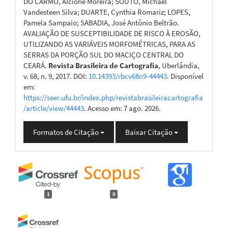
DO CARMO, Alcione Moreira; SOUTO, Michael
Vandesteen Silva; DUARTE, Cynthia Romariz; LOPES,
Pamela Sampaio; SABADIA, José Antônio Beltrão.
AVALIAÇÃO DE SUSCEPTIBILIDADE DE RISCO À EROSÃO,
UTILIZANDO AS VARIÁVEIS MORFOMÉTRICAS, PARA AS
SERRAS DA PORÇÃO SUL DO MACIÇO CENTRAL DO
CEARÁ.
Revista Brasileira de Cartografia
, Uberlândia,
v. 68, n. 9, 2017. DOI:
10.14393/rbcv68n9-44443
. Disponível
em:
https://seer.ufu.br/index.php/revistabrasileiracartografia
/article/view/44443
. Acesso em: 7 ago. 2026.
Formatos de Citação
Baixar Citação
1
0