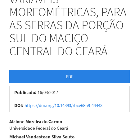
MORFOMÉTRICAS, PARA
AS SERRAS DA PORÇÃO
SUL DO MACIÇO
CENTRAL DO CEARÁ
Barra
PDF
lateral
Publicado:
16/03/2017
de
artigos
DOI:
https://doi.org/10.14393/rbcv68n9-44443
Conteúdo
Alcione Moreira do Carmo
Universidade Federal do Ceará
do
Michael Vandesteen Silva Souto