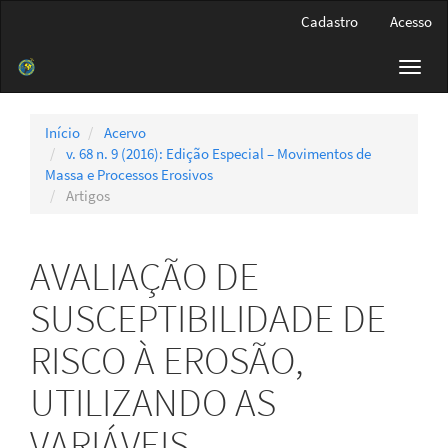
Navegação
Cadastro
Acesso
Principal
Conteúdo
Toggl
principal
navig
Barra
Lateral
Início
Acervo
v. 68 n. 9 (2016): Edição Especial – Movimentos de
Massa e Processos Erosivos
Artigos
AVALIAÇÃO DE
SUSCEPTIBILIDADE DE
RISCO À EROSÃO,
UTILIZANDO AS
VARIÁVEIS