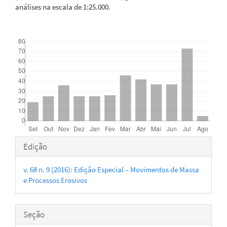
análises na escala de 1:25.000.
Downloads
Detalhes
Edição
do
v. 68 n. 9 (2016): Edição Especial – Movimentos de Massa
artigo
e Processos Erosivos
Seção