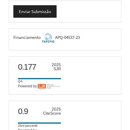
Enviar
Enviar Submissão
Submissão
FAPEMIG
Financiamento
APQ-04537-23
scimago
0.177
2025
SJR
Q4
Powered by
citescore
0.9
2025
CiteScore
25rd percentil