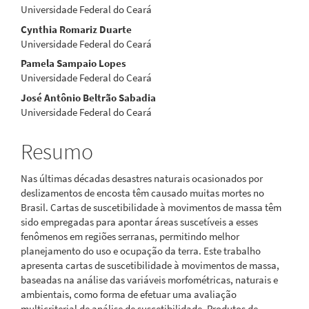
artigo
Universidade Federal do Ceará
Cynthia Romariz Duarte
principal
Universidade Federal do Ceará
Pamela Sampaio Lopes
Universidade Federal do Ceará
José Antônio Beltrão Sabadia
Universidade Federal do Ceará
Resumo
Nas últimas décadas desastres naturais ocasionados por
deslizamentos de encosta têm causado muitas mortes no
Brasil. Cartas de suscetibilidade à movimentos de massa têm
sido empregadas para apontar áreas suscetíveis a esses
fenômenos em regiões serranas, permitindo melhor
planejamento do uso e ocupação da terra. Este trabalho
apresenta cartas de suscetibilidade à movimentos de massa,
baseadas na análise das variáveis morfométricas, naturais e
ambientais, como forma de efetuar uma avaliação
multicriterial de análise de suscetibilidade. Produtos de