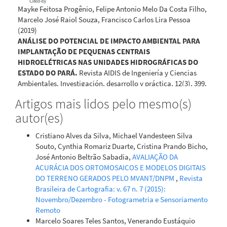
Mayke Feitosa Progênio, Felipe Antonio Melo Da Costa Filho,
Marcelo José Raiol Souza, Francisco Carlos Lira Pessoa
(2019)
ANÁLISE DO POTENCIAL DE IMPACTO AMBIENTAL PARA
IMPLANTAÇÃO DE PEQUENAS CENTRAIS
HIDROELÉTRICAS NAS UNIDADES HIDROGRÁFICAS DO
ESTADO DO PARÁ.
Revista AIDIS de Ingeniería y Ciencias
Ambientales. Investigación, desarrollo y práctica, 12(3), 399.
10.22201/iingen.0718378xe.2019.12.3.62469
Artigos mais lidos pelo mesmo(s)
autor(es)
Cristiano Alves da Silva, Michael Vandesteen Silva
Souto, Cynthia Romariz Duarte, Cristina Prando Bicho,
José Antonio Beltrão Sabadia,
AVALIAÇÃO DA
ACURÁCIA DOS ORTOMOSAICOS E MODELOS DIGITAIS
DO TERRENO GERADOS PELO ΜVANT/DNPM
,
Revista
Brasileira de Cartografia: v. 67 n. 7 (2015):
Novembro/Dezembro - Fotogrametria e Sensoriamento
Remoto
Marcelo Soares Teles Santos, Venerando Eustáquio