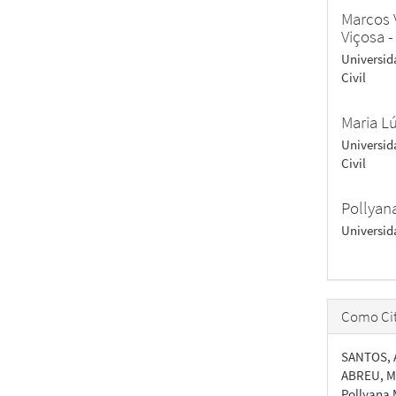
Marcos 
Viçosa 
Universid
Civil
Maria Lú
Universid
Civil
Pollyan
Universid
Como Cit
SANTOS, A
ABREU, Ma
Pollyana