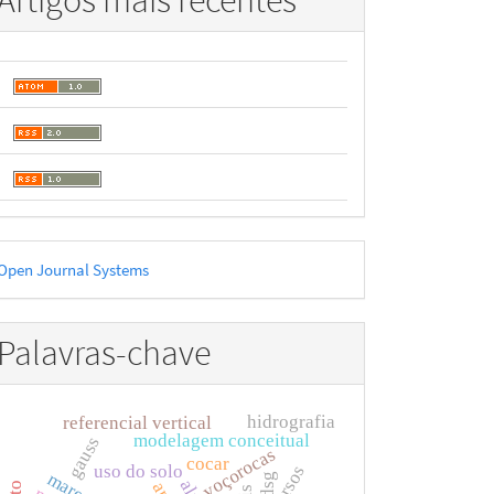
Artigos mais recentes
esenvolvido
Open Journal Systems
or
Palavras-chave
hidrografia
referencial vertical
modelagem conceitual
gauss
voçorocas
cocar
uso do solo
cursos
dsg