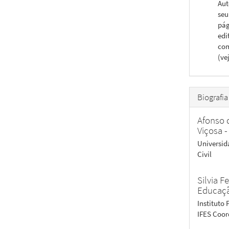
Aut
seu
pág
edi
com
(ve
Biografia
Afonso 
Viçosa 
Universid
Civil
Silvia 
Educaçã
Instituto
IFES Coor