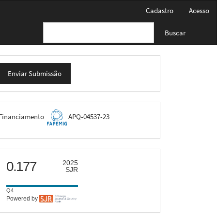
Cadastro
Acesso
Buscar
nviar
Enviar Submissão
ubmissão
FAPEMIG
Financiamento
APQ-04537-23
scimago
0.177
2025
SJR
Q4
Powered by