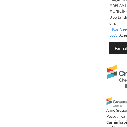
MAPEAMEN
MUNICÍPI
Uberlândia
em:
https://se
3809
. Ace
Format
Aline Siquei
Pessoa, Kar
Caminhabi