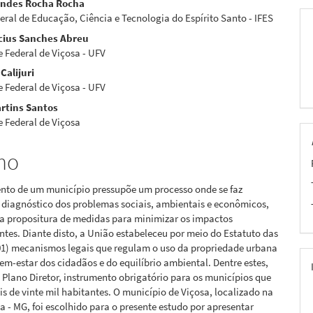
nandes Rocha Rocha
deral de Educação, Ciência e Tecnologia do Espírito Santo - IFES
icius Sanches Abreu
pal
 Federal de Viçosa - UFV
Calijuri
 Federal de Viçosa - UFV
rtins Santos
 Federal de Viçosa
mo
nto de um município pressupõe um processo onde se faz
 diagnóstico dos problemas sociais, ambientais e econômicos,
a propositura de medidas para minimizar os impactos
tes. Diante disto, a União estabeleceu por meio do Estatuto das
01) mecanismos legais que regulam o uso da propriedade urbana
em-estar dos cidadãos e do equilíbrio ambiental. Dentre estes,
 Plano Diretor, instrumento obrigatório para os municípios que
 de vinte mil habitantes. O município de Viçosa, localizado na
 - MG, foi escolhido para o presente estudo por apresentar