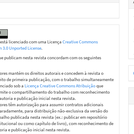
 está licenciado com uma Licença
Creative Commons
on 3.0 Unported License
.
ue publicam nesta revista concordam com os seguintes
D
ores mantém os direitos autorais e concedem à revista o
p
eito de primeira publicação, com o trabalho simultaneamente
enciado sob a
Licença Creative Commons Atribuição
que
mite o compartilhamento do trabalho com reconhecimento
autoria e publicação inicial nesta revista.
ores têm autorização para assumir contratos adicionais
aradamente, para distribuição não-exclusiva da versão do
balho publicada nesta revista (ex.: publicar em repositório
titucional ou como capítulo de livro), com reconhecimento de
oria e publicação inicial nesta revista.