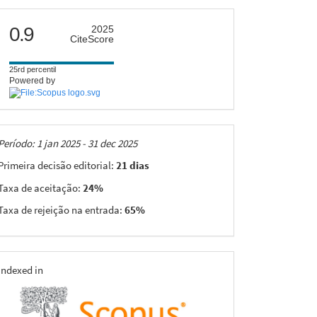
citescore
0.9
2025
CiteScore
25rd percentil
Powered by
Taxas
Período: 1 jan 2025 - 31 dec 2025
Primeira decisão editorial:
21 dias
Taxa de aceitação:
24%
Taxa de rejeição na entrada:
65%
indexing
Indexed in