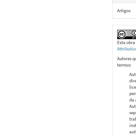
Artigos
Esta obra
Attributi
Autores q
termos:
Aut
dir
lic
per
da 
Aut
sep
tra
ins
aut