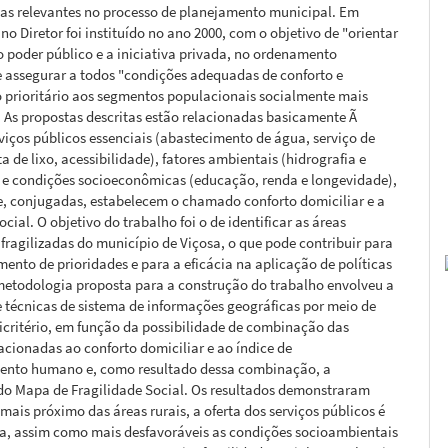
cas relevantes no processo de planejamento municipal. Em
ano Diretor foi instituído no ano 2000, com o objetivo de "orientar
 poder público e a iniciativa privada, no ordenamento
; e assegurar a todos "condições adequadas de conforto e
 prioritário aos segmentos populacionais socialmente mais
. As propostas descritas estão relacionadas basicamente Ã
rviços públicos essenciais (abastecimento de água, serviço de
ta de lixo, acessibilidade), fatores ambientais (hidrografia e
) e condições socioeconômicas (educação, renda e longevidade),
e, conjugadas, estabelecem o chamado conforto domiciliar e a
ocial. O objetivo do trabalho foi o de identificar as áreas
fragilizadas do município de Viçosa, o que pode contribuir para
mento de prioridades e para a eficácia na aplicação de políticas
metodologia proposta para a construção do trabalho envolveu a
 técnicas de sistema de informações geográficas por meio de
icritério, em função da possibilidade de combinação das
lacionadas ao conforto domiciliar e ao índice de
ento humano e, como resultado dessa combinação, a
do Mapa de Fragilidade Social. Os resultados demonstraram
mais próximo das áreas rurais, a oferta dos serviços públicos é
ia, assim como mais desfavoráveis as condições socioambientais