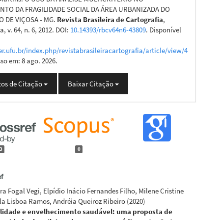
TO DA FRAGILIDADE SOCIAL DA ÁREA URBANIZADA DO
O DE VIÇOSA - MG.
Revista Brasileira de Cartografia
,
, v. 64, n. 6, 2012. DOI:
10.14393/rbcv64n6-43809
. Disponível
er.ufu.br/index.php/revistabrasileiracartografia/article/view/4
sso em: 8 ago. 2026.
os de Citação
Baixar Citação
3
0
ra Fogal Vegi, Elpídio Inácio Fernandes Filho, Milene Cristine
la Lisboa Ramos, Andréia Queiroz Ribeiro
(2020)
lidade e envelhecimento saudável: uma proposta de