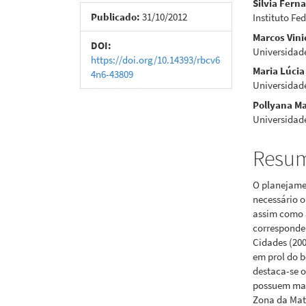
Silvia Fer
de
artigo
Publicado:
31/10/2012
Instituto Fe
Marcos Vin
artigos
princi
DOI:
Universidade
https://doi.org/10.14393/rbcv6
Maria Lúcia 
4n6-43809
Universidade
Pollyana Ma
Universidade
Resu
O planejame
necessário o
assim como 
corresponden
Cidades (20
em prol do b
destaca-se o
possuem mais
Zona da Mata