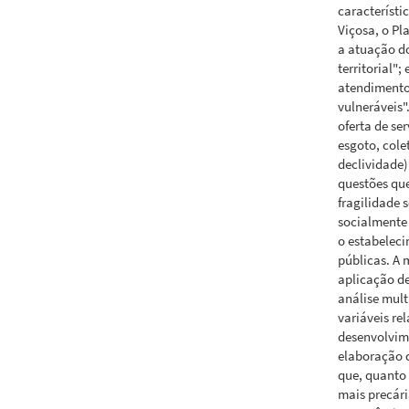
característi
Viçosa, o Pl
a atuação do
territorial"
atendimento
vulneráveis"
oferta de se
esgoto, cole
declividade
questões qu
fragilidade s
socialmente 
o estabeleci
públicas. A 
aplicação de
análise mult
variáveis re
desenvolvim
elaboração 
que, quanto 
mais precár