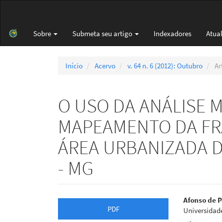
Navegação
Principal
Conteúdo
Sobre
Submeta seu artigo
Indexadores
Atua
principal
Barra
Lateral
Início
Acervo
v. 64 n. 6 (2012): Outubro
Ar
O USO DA ANÁLISE M
MAPEAMENTO DA FRA
ÁREA URBANIZADA D
- MG
Barra
Cont
Afonso de P
PDF
Universidade
lateral
do