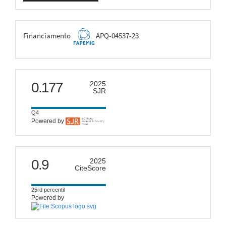
FAPEMIG
Financiamento
APQ-04537-23
scimago
0.177
2025
SJR
Q4
Powered by
citescore
0.9
2025
CiteScore
25rd percentil
Powered by