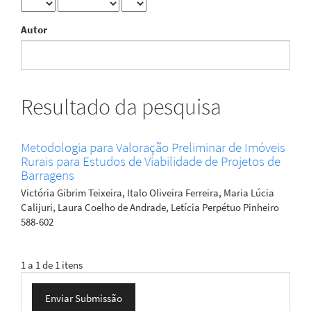
Autor
Resultado da pesquisa
Metodologia para Valoração Preliminar de Imóveis
Rurais para Estudos de Viabilidade de Projetos de
Barragens
Victória Gibrim Teixeira, Italo Oliveira Ferreira, Maria Lúcia
Calijuri, Laura Coelho de Andrade, Letícia Perpétuo Pinheiro
588-602
1 a 1 de 1 itens
Enviar
Enviar Submissão
Submissão