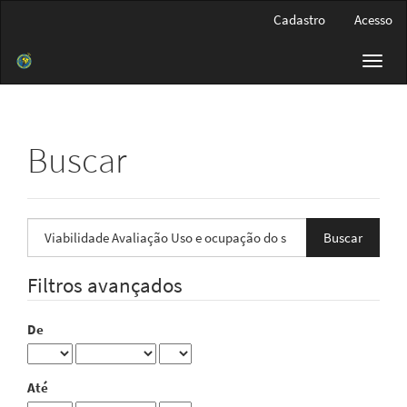
Navegação
Cadastro
Acesso
Principal
Conteúdo
Toggl
principal
navig
Barra
Lateral
Buscar
Pesquisar
termo
Filtros avançados
De
Até