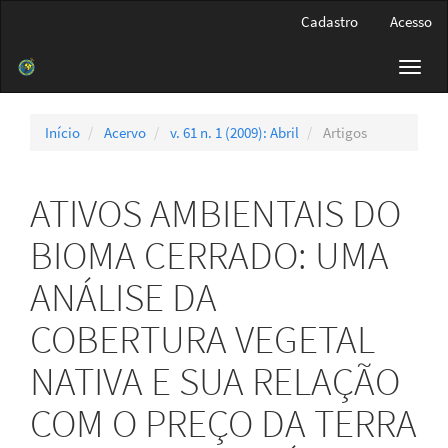
Navegação
Cadastro
Acesso
Principal
Conteúdo
Toggl
principal
navig
Barra
Lateral
Início
Acervo
v. 61 n. 1 (2009): Abril
Artigos
ATIVOS AMBIENTAIS DO
BIOMA CERRADO: UMA
ANÁLISE DA
COBERTURA VEGETAL
NATIVA E SUA RELAÇÃO
COM O PREÇO DA TERRA