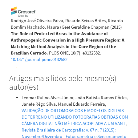
Rodrigo José Oliveira Paiva, Ricardo Seixas Brites, Ricardo
Bomfim Machado, Maura (Gee) Geraldine Chapman
(2015)
The Role of Protected Areas in the Avoidance of
Anthropogenic Conversion in a High Pressure Region: A
Matching Method Analysis in the Core Region of the
Brazilian Cerrado.
PLOS ONE, 10(7), e0132582.
10.1371/journal.pone.0132582
Artigos mais lidos pelo mesmo(s)
Ana Magalhães C. Teixeira, José Roberto R. Pinto, Aryanne G.
autor(es)
Amaral, Cássia Beatriz R. Munhoz
(2017)
Angiosperm species of “Cerrado” sensu stricto in Terra
Leomar Rufino Alves Júnior, João Batista Ramos Côrtes,
Ronca State Park, Brazil: floristics, phytogeography and
Janete Rêgo Silva, Manuel Eduardo Ferreira,
conservation.
Brazilian Journal of Botany, 40(1), 225.
VALIDAÇÃO DE ORTOMOSAICOS E MODELOS DIGITAIS
10.1007/s40415-016-0341-4
DE TERRENO UTILIZANDO FOTOGRAFIAS OBTIDAS COM
CÂMERA DIGITAL NÃO MÉTRICA ACOPLADA A UM VANT
,
Revista Brasileira de Cartografia: v. 67 n. 7 (2015):
Marcelo Scolari Gosch, Leandro Leal Parente, Claudinei
Novembro/Dezembro - Fotogrametria e Sensoriamento