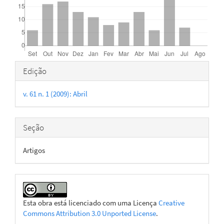
Detalhes
Edição
do
v. 61 n. 1 (2009): Abril
artigo
Seção
Artigos
Esta obra está licenciado com uma Licença
Creative
Commons Attribution 3.0 Unported License
.