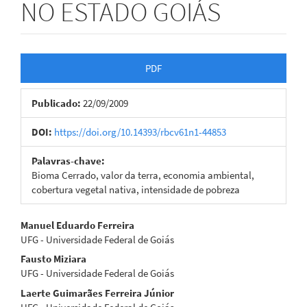
NO ESTADO GOIÁS
Barra
PDF
lateral
Publicado:
22/09/2009
de
artigos
DOI:
https://doi.org/10.14393/rbcv61n1-44853
Palavras-chave:
Bioma Cerrado, valor da terra, economia ambiental,
cobertura vegetal nativa, intensidade de pobreza
Conteúdo
Manuel Eduardo Ferreira
UFG - Universidade Federal de Goiás
do
Fausto Miziara
artigo
UFG - Universidade Federal de Goiás
Laerte Guimarães Ferreira Júnior
principal