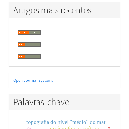
Artigos mais recentes
Desenvolvido
Open Journal Systems
por
Palavras-chave
topografia do nível "médio" do mar
precisão fotogramétrica