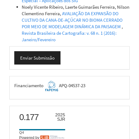
Especial – Aplicações dos SIG
Noely Vicente Ribeiro, Laerte Guimarães Ferreira, Nilson
Clementino Ferreira,
AVALIAÇÃO DA EXPANSÃO DO
CULTIVO DA CANA-DE-AÇÚCAR NO BIOMA CERRADO
POR MEIO DE MODELAGEM DINÂMICA DA PAISAGEM
,
Revista Brasileira de Cartografia: v. 68 n. 1 (2016):
Janeiro/Fevereiro
Enviar
Enviar Submissão
Submissão
FAPEMIG
Financiamento
APQ-04537-23
scimago
0.177
2025
SJR
Q4
Powered by