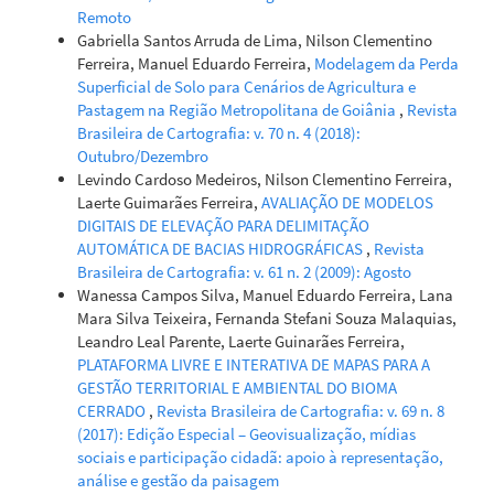
Oliveira dos Santos, Vinícius Vieira Mesquita, Laerte
Remoto
Guimarães Ferreira
(2021)
Gabriella Santos Arruda de Lima, Nilson Clementino
Landsat-based assessment of the quantitative and
Ferreira, Manuel Eduardo Ferreira,
Modelagem da Perda
qualitative dynamics of the pasture areas in rural
Superficial de Solo para Cenários de Agricultura e
settlements in the Cerrado biome, Brazil.
Applied
Pastagem na Região Metropolitana de Goiânia
,
Revista
Geography, 136, 102585.
Brasileira de Cartografia: v. 70 n. 4 (2018):
10.1016/j.apgeog.2021.102585
Outubro/Dezembro
Levindo Cardoso Medeiros, Nilson Clementino Ferreira,
Laerte Guimarães Ferreira,
AVALIAÇÃO DE MODELOS
DIGITAIS DE ELEVAÇÃO PARA DELIMITAÇÃO
AUTOMÁTICA DE BACIAS HIDROGRÁFICAS
,
Revista
Brasileira de Cartografia: v. 61 n. 2 (2009): Agosto
Wanessa Campos Silva, Manuel Eduardo Ferreira, Lana
Mara Silva Teixeira, Fernanda Stefani Souza Malaquias,
Leandro Leal Parente, Laerte Guinarães Ferreira,
PLATAFORMA LIVRE E INTERATIVA DE MAPAS PARA A
GESTÃO TERRITORIAL E AMBIENTAL DO BIOMA
CERRADO
,
Revista Brasileira de Cartografia: v. 69 n. 8
(2017): Edição Especial – Geovisualização, mídias
sociais e participação cidadã: apoio à representação,
análise e gestão da paisagem