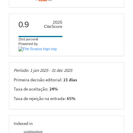
citescore
0.9
2025
CiteScore
25rd percentil
Powered by
Taxas
Período: 1 jan 2025 - 31 dec 2025
Primeira decisão editorial:
21 dias
Taxa de aceitação:
24%
Taxa de rejeição na entrada:
65%
indexing
Indexed in