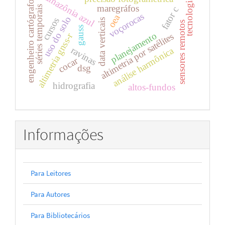
amazônia azul
tecnologia
engenheiro cartógrafo
maregráfos
séries temporais
fator c
voçorocas
oea
uso do solo
cursos
data verticais
sensores remotos
gauss
planejamento
altimetria gnss-r
altimetria por satélites
ravinas
análise harmônica
cocar
dsg
hidrografia
altos-fundos
Informações
Para Leitores
Para Autores
Para Bibliotecários