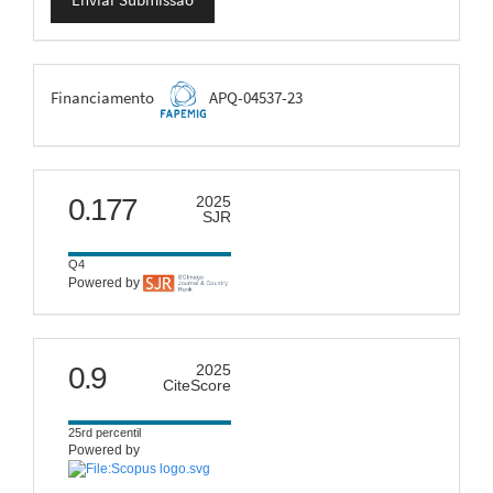
Submissão
FAPEMIG
Financiamento
APQ-04537-23
scimago
0.177
2025
SJR
Q4
Powered by
citescore
0.9
2025
CiteScore
25rd percentil
Powered by