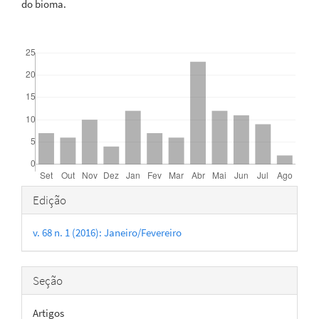
do bioma.
Downloads
Detalhes
Edição
do
v. 68 n. 1 (2016): Janeiro/Fevereiro
artigo
Seção
Artigos