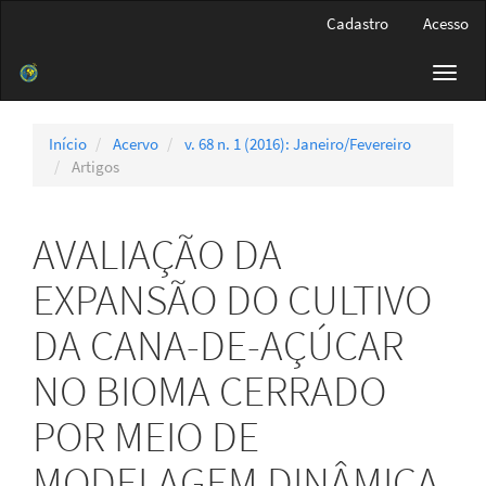
Navegação
Cadastro
Acesso
Principal
Conteúdo
Toggl
principal
navig
Barra
Lateral
Início
Acervo
v. 68 n. 1 (2016): Janeiro/Fevereiro
Artigos
AVALIAÇÃO DA
EXPANSÃO DO CULTIVO
DA CANA-DE-AÇÚCAR
NO BIOMA CERRADO
POR MEIO DE
MODELAGEM DINÂMICA