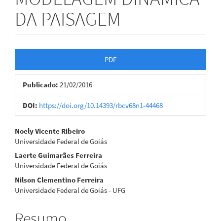
DA PAISAGEM
Barra
PDF
lateral
Publicado:
21/02/2016
de
artigos
DOI:
https://doi.org/10.14393/rbcv68n1-44468
Conteúdo
Noely Vicente Ribeiro
Universidade Federal de Goiás
do
Laerte Guimarães Ferreira
artigo
Universidade Federal de Goiás
Nilson Clementino Ferreira
principal
Universidade Federal de Goiás - UFG
Resumo