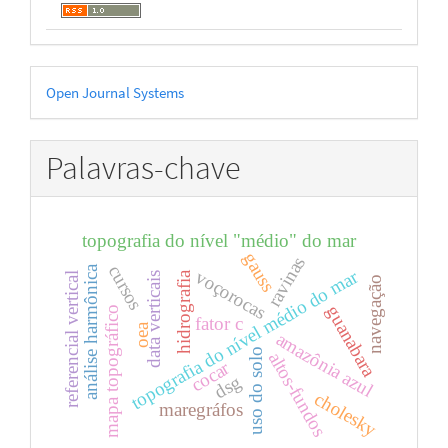
Desenvolvido
Open Journal Systems
por
Palavras-chave
topografia do nível "médio" do mar
gauss
ravinas
cursos
análise harmônica
topografia do nível médio do mar
voçorocas
hidrografia
data verticais
referencial vertical
navegação
guanabara
mapa topográfico
fator c
oea
amazônia azul
uso do solo
altos-fundos
cocar
dsg
cholesky
maregráfos