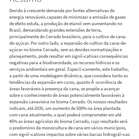
Devido à crescente demanda por fontes alternativas de
energia renováveis capazes de minimizar a emissão de gases
de efeito estufa, a produção de etanol vem aumentando no
Brasil, demandando grandes extensões de terra,
principalmente do Cerrado brasileiro, para o cultivo de cana-
de-açúcar. Por outro lado, a expansão do cultivo da cana-de-
açúcar no bioma Cerrado, sem as devidas normatizações e
planejamento, pode resultar em signiï¬cativas consequências
negativas para a biodiversidade, os recursos hídricos e os
serviços ambientais em geral. Especiï¬camente, este trabalho,
a partir de uma modelagem dinâmica, que considera tanto as
tendências da expansão em curso, quanto Ã ocorrência de
áreas favoráveis à presença da cana, se propõe a avançar
sobre o conhecimento de áreas potencialmente favoráveis à
expansão canavieira no bioma Cerrado. Os nossos resultados
indicam, até 2035, um aumento de 500% na área plantada
com cana atualmente, o qual poderá comprometer em até
45% as áreas agrícolas do bioma Cerrado, cujo resultado será
o predomínio da monocultura de cana em vários municípios,
com signiï¬cativos impactos sobre várias bacias hidrográï¬cas