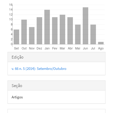
Downloads
Detalhes
Edição
do
v. 66 n. 5 (2014): Setembro/Outubro
artigo
Seção
Artigos