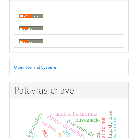
Desenvolvido
Open Journal Systems
por
Palavras-chave
uso e cobertura da terra
análise harmônica
mapa topográfico
Árvore de decisão
navegação
altos-fundos
data verticais
ravinas
dsg