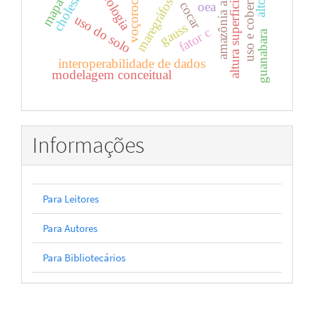
altura superficial do mar
tecnologia
amazônia azul
cholesky
voçorocas
maregráfos
cocar
oea
uso do solo
gauss
fator c
guanabara
interoperabilidade de dados
modelagem conceitual
Informações
Para Leitores
Para Autores
Para Bibliotecários