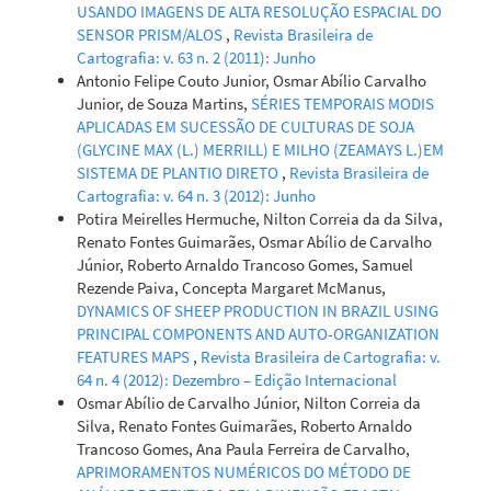
USANDO IMAGENS DE ALTA RESOLUÇÃO ESPACIAL DO
SENSOR PRISM/ALOS
,
Revista Brasileira de
Cartografia: v. 63 n. 2 (2011): Junho
Antonio Felipe Couto Junior, Osmar Abílio Carvalho
Junior, de Souza Martins,
SÉRIES TEMPORAIS MODIS
APLICADAS EM SUCESSÃO DE CULTURAS DE SOJA
(GLYCINE MAX (L.) MERRILL) E MILHO (ZEAMAYS L.)EM
SISTEMA DE PLANTIO DIRETO
,
Revista Brasileira de
Cartografia: v. 64 n. 3 (2012): Junho
Potira Meirelles Hermuche, Nilton Correia da da Silva,
Renato Fontes Guimarães, Osmar Abílio de Carvalho
Júnior, Roberto Arnaldo Trancoso Gomes, Samuel
Rezende Paiva, Concepta Margaret McManus,
DYNAMICS OF SHEEP PRODUCTION IN BRAZIL USING
PRINCIPAL COMPONENTS AND AUTO-ORGANIZATION
FEATURES MAPS
,
Revista Brasileira de Cartografia: v.
64 n. 4 (2012): Dezembro – Edição Internacional
Osmar Abílio de Carvalho Júnior, Nilton Correia da
Silva, Renato Fontes Guimarães, Roberto Arnaldo
Trancoso Gomes, Ana Paula Ferreira de Carvalho,
APRIMORAMENTOS NUMÉRICOS DO MÉTODO DE