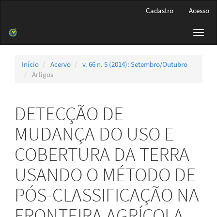
Navegação
Cadastro
Acesso
Principal
Conteúdo
Toggl
principal
navig
Barra
Lateral
Início
Acervo
v. 66 n. 5 (2014): Setembro/Outubro
Artigos
DETECÇÃO DE
MUDANÇA DO USO E
COBERTURA DA TERRA
USANDO O MÉTODO DE
PÓS-CLASSIFICAÇÃO NA
FRONTEIRA AGRÍCOLA