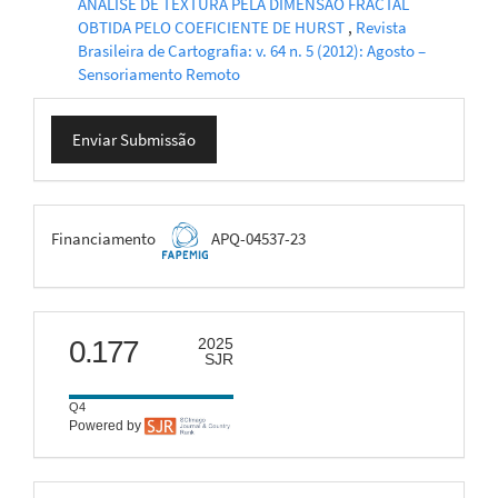
ANÁLISE DE TEXTURA PELA DIMENSÃO FRACTAL
OBTIDA PELO COEFICIENTE DE HURST
,
Revista
Brasileira de Cartografia: v. 64 n. 5 (2012): Agosto –
Sensoriamento Remoto
Enviar
Enviar Submissão
Submissão
FAPEMIG
Financiamento
APQ-04537-23
scimago
0.177
2025
SJR
Q4
Powered by