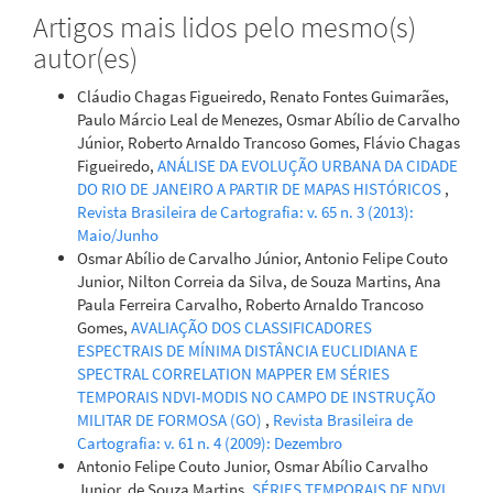
Artigos mais lidos pelo mesmo(s)
Samara Fernanda da Silva, Diego Cezar dos Santos Araújo,
autor(es)
Jussara Freire de Souza Viana, Andrea Sousa Fontes,
Yvonilde Dantas Pinto Medeiros, Suzana Maria Gico Lima
Cláudio Chagas Figueiredo, Renato Fontes Guimarães,
Montenegro
(2024)
Paulo Márcio Leal de Menezes, Osmar Abílio de Carvalho
Analysis of the correlation between land use and
Júnior, Roberto Arnaldo Trancoso Gomes, Flávio Chagas
surface runoff in a Brazilian savanna basin.
Journal of
Figueiredo,
ANÁLISE DA EVOLUÇÃO URBANA DA CIDADE
South American Earth Sciences, 133, 104724.
DO RIO DE JANEIRO A PARTIR DE MAPAS HISTÓRICOS
,
10.1016/j.jsames.2023.104724
Revista Brasileira de Cartografia: v. 65 n. 3 (2013):
Maio/Junho
Osmar Abílio de Carvalho Júnior, Antonio Felipe Couto
Sandro Nunes de Oliveira, Osmar Abílio de Carvalho Júnior,
Junior, Nilton Correia da Silva, de Souza Martins, Ana
Roberto Arnaldo Trancoso Gomes, Renato Fontes Guimarães,
Paula Ferreira Carvalho, Roberto Arnaldo Trancoso
Concepta Margaret McManus
(2017)
Gomes,
AVALIAÇÃO DOS CLASSIFICADORES
Deforestation analysis in protected areas and scenario
ESPECTRAIS DE MÍNIMA DISTÂNCIA EUCLIDIANA E
simulation for structural corridors in the agricultural
SPECTRAL CORRELATION MAPPER EM SÉRIES
frontier of Western Bahia, Brazil.
Land Use Policy, 61, 40.
TEMPORAIS NDVI-MODIS NO CAMPO DE INSTRUÇÃO
10.1016/j.landusepol.2016.10.046
MILITAR DE FORMOSA (GO)
,
Revista Brasileira de
Cartografia: v. 61 n. 4 (2009): Dezembro
Antonio Felipe Couto Junior, Osmar Abílio Carvalho
Junior, de Souza Martins,
SÉRIES TEMPORAIS DE NDVI,