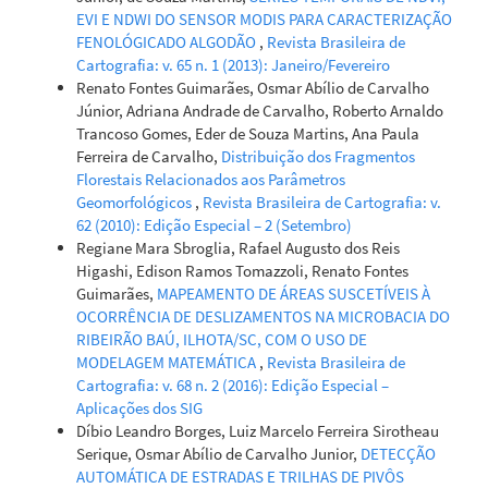
EVI E NDWI DO SENSOR MODIS PARA CARACTERIZAÇÃO
FENOLÓGICADO ALGODÃO
,
Revista Brasileira de
Cartografia: v. 65 n. 1 (2013): Janeiro/Fevereiro
Renato Fontes Guimarães, Osmar Abílio de Carvalho
Júnior, Adriana Andrade de Carvalho, Roberto Arnaldo
Trancoso Gomes, Eder de Souza Martins, Ana Paula
Ferreira de Carvalho,
Distribuição dos Fragmentos
Florestais Relacionados aos Parâmetros
Geomorfológicos
,
Revista Brasileira de Cartografia: v.
62 (2010): Edição Especial – 2 (Setembro)
Regiane Mara Sbroglia, Rafael Augusto dos Reis
Higashi, Edison Ramos Tomazzoli, Renato Fontes
Guimarães,
MAPEAMENTO DE ÁREAS SUSCETÍVEIS À
OCORRÊNCIA DE DESLIZAMENTOS NA MICROBACIA DO
RIBEIRÃO BAÚ, ILHOTA/SC, COM O USO DE
MODELAGEM MATEMÁTICA
,
Revista Brasileira de
Cartografia: v. 68 n. 2 (2016): Edição Especial –
Aplicações dos SIG
Díbio Leandro Borges, Luiz Marcelo Ferreira Sirotheau
Serique, Osmar Abílio de Carvalho Junior,
DETECÇÃO
AUTOMÁTICA DE ESTRADAS E TRILHAS DE PIVÔS