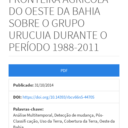
DO OESTE DA BAHIA
SOBRE O GRUPO
URUCUIA DURANTE O
PERÍODO 1988-2011
Barra
PDF
lateral
Publicado:
31/10/2014
de
artigos
DOI:
https://doi.org/10.14393/rbcv66n5-44705
Palavras-chave:
Análise Multitemporal, Detecção de mudança, Pós-
Classifi cação, Uso da Terra, Cobertura da Terra, Oeste da
Bahia.