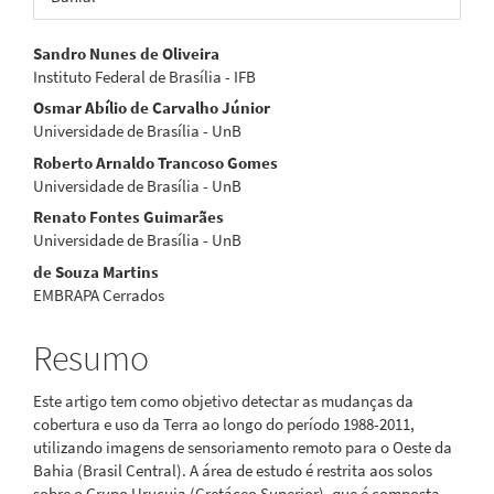
Conteúdo
Sandro Nunes de Oliveira
Instituto Federal de Brasília - IFB
do
Osmar Abílio de Carvalho Júnior
artigo
Universidade de Brasília - UnB
Roberto Arnaldo Trancoso Gomes
principal
Universidade de Brasília - UnB
Renato Fontes Guimarães
Universidade de Brasília - UnB
de Souza Martins
EMBRAPA Cerrados
Resumo
Este artigo tem como objetivo detectar as mudanças da
cobertura e uso da Terra ao longo do período 1988-2011,
utilizando imagens de sensoriamento remoto para o Oeste da
Bahia (Brasil Central). A área de estudo é restrita aos solos
sobre o Grupo Urucuia (Cretáceo Superior), que é composta