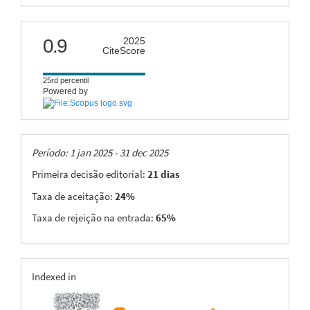
citescore
0.9
2025
CiteScore
25rd percentil
Powered by
Taxas
Período: 1 jan 2025 - 31 dec 2025
Primeira decisão editorial:
21 dias
Taxa de aceitação:
24%
Taxa de rejeição na entrada:
65%
indexing
Indexed in