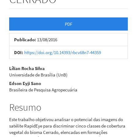
Barra
PDF
lateral
Publicado:
13/08/2016
de
artigos
DOI:
https://doi.org/10.14393/rbcv68n7-44359
Conteúdo
Lílian Rocha Silva
Universidade de Brasília (UnB)
do
Edson Eyji Sano
artigo
Brasileira de Pesquisa Agropecuária
principal
Resumo
Este trabalho objetivou analisar o potencial das imagens do
satélite RapidEye para discriminar cinco classes de cobertura
vegetal do bioma Cerrado, elencadas em formações