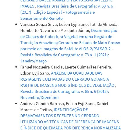
Giovana Maranhão Bettiol, Edson Eyji Sano, Daniel Luis
IMAGES
,
Revista Brasileira de Cartografia: v. 69 n. 6
Mascia Vieira
(2021)
(2017): Edição Especial – Fotogrametria e
Not only exotic grasslands: The scattered trees in
Sensoriamento Remoto
cultivated pastures of the Brazilian Cerrado.
Agriculture,
Vanessa Souza Silva, Edson Eyji Sano, Tati de Almeida,
Ecosystems & Environment, 314, 107422.
Humberto Navarro de Mesquita Júnior,
Discriminação
10.1016/j.agee.2021.107422
de Classes de Cobertura Vegetal em uma Região de
Transição Amazônia/Cerrado no Estado de Mato Grosso
por meio de Imagens do Satélite ALOS-2/PALSAR-2
,
Marcia Aparecida Procopio da Silva Scheer, Patricia Helena
Revista Brasileira de Cartografia: v. 73 n. 1 (2021):
Mirandola Garcia, Jair Souza da Silva, Atamis Antônio
Janeiro/Março
Foschiera, Paulo Miguel de Bodas Terassi
(2025)
Fanuel Nogueira Garcia, Laerte Guimarães Ferreira,
Avaliação de classificadores para análise de uso da terra
Edson Eyji Sano,
ANÁLISE DA QUALIDADE DAS
com imagens do Landsat 8 e CBERS 4A (2020) na bacia
PASTAGENS CULTIVADAS DO CERRADO GOIANO A
hidrográfica do rio Tamanduá, Paraná.
Geografia Ensino &
PARTIR DE IMAGENS MODIS ÍNDICES DE VEGETAÇÃO
,
Pesquisa, 29, e89743.
Revista Brasileira de Cartografia: v. 65 n. 6 (2013):
10.5902/2236499489743
Novembro/Dezembro
Andreza Gondin Barroso, Edson Eyji Sano, Daniel
Moraes de Freitas,
IDENTIFICAÇÃO DE
DESMATAMENTOS RECENTES NO CERRADO
UTILIZANDO AS TÉCNICAS DE DIFERENÇA DE IMAGENS
E ÍNDICE DE QUEIMADA POR DIFERENÇA NORMALIZADA