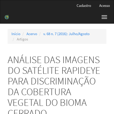
Navegação
Cadastro
Acesso
Principal
Conteúdo
Toggl
principal
navig
Barra
Lateral
Início
Acervo
v. 68 n. 7 (2016): Julho/Agosto
Artigos
ANÁLISE DAS IMAGENS
DO SATÉLITE RAPIDEYE
PARA DISCRIMINAÇÃO
DA COBERTURA
VEGETAL DO BIOMA
CERRADO