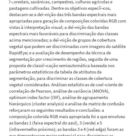
ï¬‚orestais, savânicas, campestres, culturas agrícolas e
pastagens cultivadas. Dentre os objetivos especíï¬cos,
destacam-se a deï¬nição das três bandas espectrais mais
apropriadas para geração de composições coloridas RGB com
vistas à interpretação visual; a deï¬nição das bandas
espectrais mais favoráveis para discriminação das classes
acima mencionadas; a deï¬nição de grupos de cobertura
vegetal que podem ser discriminadas com imagens do satélite
RapidEye; e a avaliação de desempenho da técnica de
segmentação por crescimento de regiões, seguida de uma
proposta de classiï¬cação semiautomática baseada nos
parâmetros estatísticos da tabela de atributos da
segmentação, para discriminar as classes de cobertura
vegetal consideradas. Análises estatísticas de coeï¬ciente de
correlação de Pearson, análise de variância (ANOVA),
optimum index factor (OIF), análise de agrupamento
hierárquico (cluster analysis) e análise da matriz de confusão
reforçaram os seguintes resultados e conclusões: a
composição colorida RGB mais apropriada foi a que envolveu
as bandas 1 (faixa espectral do azul), 3 (verde) e 5
(infravermelho próximo); as bandas 3 e 4 (red-edge) foram as
que demonstraram maior potencial para discriminar as