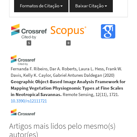
Formatos de Citação
Baixar Citação
5
0
Fernanda F. Ribeiro, Dar A. Roberts, Laura L. Hess, Frank W.
Davis, Kelly K. Caylor, Gabriel Antunes Daldegan
(2020)
Geographic Object-Based Image Analysis Framework for
Mapping Vegetation Physiognomic Types at Fine Scales
in Neotropical Savannas.
Remote Sensing, 12(11), 1721.
10.3390/rs12111721
Pietro Menezes Sanchez Macedo, Paulo Tarso Sanches
Artigos mais lidos pelo mesmo(s)
Oliveira, Mauro Antonio Homem Antunes, Valdemir Lucio
autor(es)
Durigon, Elaine Cristina Cardoso Fidalgo, Daniel Fonseca de