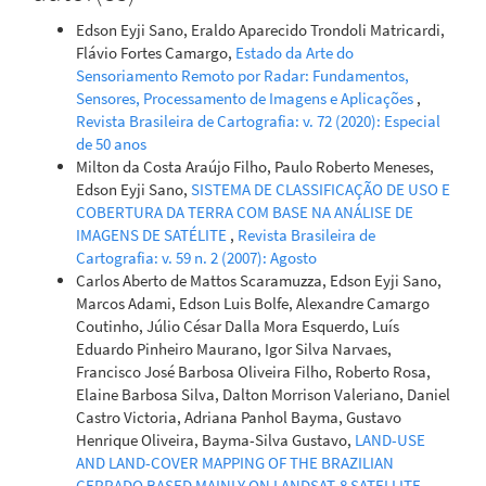
Carvalho
(2021)
Edson Eyji Sano, Eraldo Aparecido Trondoli Matricardi,
New approach for obtaining the C-factor of RUSLE
Flávio Fortes Camargo,
Estado da Arte do
considering the seasonal effect of rainfalls on
Sensoriamento Remoto por Radar: Fundamentos,
vegetation cover.
International Soil and Water
Sensores, Processamento de Imagens e Aplicações
,
Conservation Research, 9(2), 207.
Revista Brasileira de Cartografia: v. 72 (2020): Especial
10.1016/j.iswcr.2020.12.001
de 50 anos
Milton da Costa Araújo Filho, Paulo Roberto Meneses,
Edson Eyji Sano,
SISTEMA DE CLASSIFICAÇÃO DE USO E
Carlos Antonio da Silva Junior, Gerlane de Medeiros Costa,
COBERTURA DA TERRA COM BASE NA ANÁLISE DE
Fernando Saragosa Rossi, Jôine Cariele Evangelista do Vale,
IMAGENS DE SATÉLITE
,
Revista Brasileira de
Rogério Brito de Lima, Mendelson Lima, José Francisco de
Cartografia: v. 59 n. 2 (2007): Agosto
Oliveira-Junior, Paulo Eduardo Teodoro, Reginaldo Carvalho
Carlos Aberto de Mattos Scaramuzza, Edson Eyji Sano,
Santos
(2019)
Marcos Adami, Edson Luis Bolfe, Alexandre Camargo
Remote sensing for updating the boundaries between
Coutinho, Júlio César Dalla Mora Esquerdo, Luís
the brazilian Cerrado-Amazonia biomes.
Environmental
Eduardo Pinheiro Maurano, Igor Silva Narvaes,
Science & Policy, 101, 383.
Francisco José Barbosa Oliveira Filho, Roberto Rosa,
10.1016/j.envsci.2019.04.006
Elaine Barbosa Silva, Dalton Morrison Valeriano, Daniel
Castro Victoria, Adriana Panhol Bayma, Gustavo
Henrique Oliveira, Bayma-Silva Gustavo,
LAND-USE
AND LAND-COVER MAPPING OF THE BRAZILIAN
Tamilis Rocha Silva, João Carlos Pena, Felipe Martello,
CERRADO BASED MAINLY ON LANDSAT-8 SATELLITE