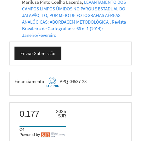
Marilusa Pinto Coelho Lacerda,
LEVANTAMENTO DOS
CAMPOS LIMPOS ÚMIDOS NO PARQUE ESTADUAL DO
JALAPÃO, TO, POR MEIO DE FOTOGRAFIAS AÉREAS
ANALÓGICAS: ABORDAGEM METODOLÓGICA
,
Revista
Brasileira de Cartografia: v. 66 n. 1 (2014):
Janeiro/Fevereiro
Enviar
Enviar Submissão
Submissão
FAPEMIG
Financiamento
APQ-04537-23
scimago
0.177
2025
SJR
Q4
Powered by