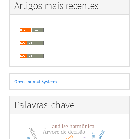
Artigos mais recentes
Desenvolvido
Open Journal Systems
por
Palavras-chave
análise harmônica
gauss
Árvore de decisão