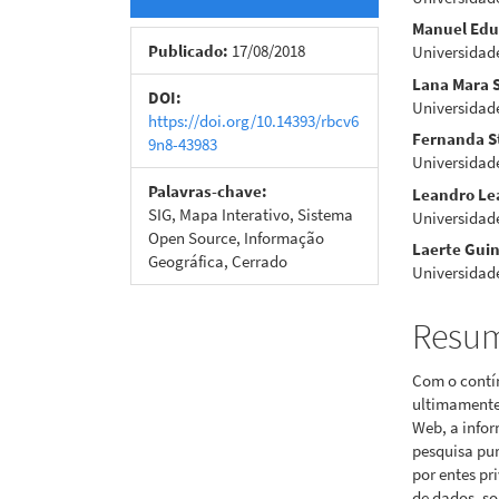
lateral
do
Manuel Edu
de
artigo
Publicado:
17/08/2018
Universidade
Lana Mara S
artigos
princi
DOI:
Universidade
https://doi.org/10.14393/rbcv6
Fernanda S
9n8-43983
Universidade
Palavras-chave:
Leandro Le
SIG, Mapa Interativo, Sistema
Universidade
Open Source, Informação
Laerte Guin
Geográfica, Cerrado
Universidade
Resu
Com o contí
ultimamente
Web, a info
pesquisa pur
por entes p
de dados, s