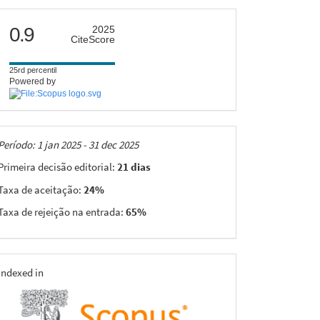
citescore
0.9
2025
CiteScore
25rd percentil
Powered by
Taxas
Período: 1 jan 2025 - 31 dec 2025
Primeira decisão editorial:
21 dias
Taxa de aceitação:
24%
Taxa de rejeição na entrada:
65%
indexing
Indexed in