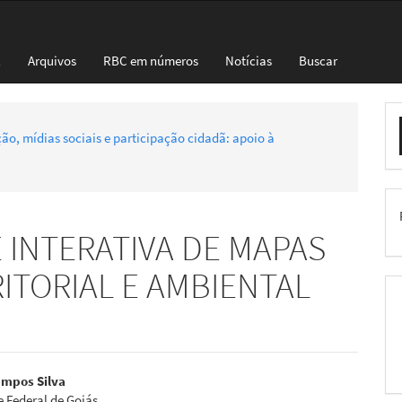
l
Arquivos
RBC em números
Notícias
Buscar
E
ação, mídias sociais e participação cidadã: apoio à
S
 INTERATIVA DE MAPAS
ITORIAL E AMBIENTAL
eúdo
mpos Silva
 Federal de Goiás