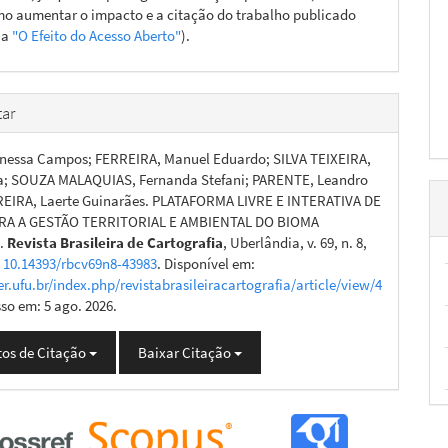
o aumentar o impacto e a citação do trabalho publicado
ja
"O Efeito do Acesso Aberto"
).
ar
nessa Campos; FERREIRA, Manuel Eduardo; SILVA TEIXEIRA,
a; SOUZA MALAQUIAS, Fernanda Stefani; PARENTE, Leandro
REIRA, Laerte Guinarães. PLATAFORMA LIVRE E INTERATIVA DE
RA A GESTÃO TERRITORIAL E AMBIENTAL DO BIOMA
.
Revista Brasileira de Cartografia
, Uberlândia, v. 69, n. 8,
:
10.14393/rbcv69n8-43983
. Disponível em:
er.ufu.br/index.php/revistabrasileiracartografia/article/view/4
sso em: 5 ago. 2026.
os de Citação
Baixar Citação