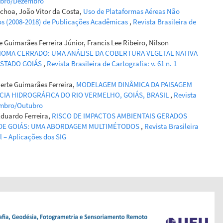
utubro/Dezembro
Uchoa, João Vitor da Costa,
Uso de Plataformas Aéreas Não
os (2008-2018) de Publicações Acadêmicas
,
Revista Brasileira de
 Guimarães Ferreira Júnior, Francis Lee Ribeiro, Nilson
BIOMA CERRADO: UMA ANÁLISE DA COBERTURA VEGETAL NATIVA
ESTADO GOIÁS
,
Revista Brasileira de Cartografia: v. 61 n. 1
aerte Guimarães Ferreira,
MODELAGEM DINÂMICA DA PAISAGEM
ACIA HIDROGRÁFICA DO RIO VERMELHO, GOIÁS, BRASIL
,
Revista
etembro/Outubro
Eduardo Ferreira,
RISCO DE IMPACTOS AMBIENTAIS GERADOS
 DE GOIÁS: UMA ABORDAGEM MULTIMÉTODOS
,
Revista Brasileira
al – Aplicações dos SIG