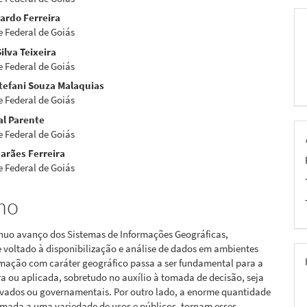
ardo Ferreira
 Federal de Goiás
ilva Teixeira
pal
 Federal de Goiás
tefani Souza Malaquias
 Federal de Goiás
al Parente
 Federal de Goiás
arães Ferreira
 Federal de Goiás
mo
nuo avanço dos Sistemas de Informações Geográficas,
 voltado à disponibilização e análise de dados em ambientes
rmação com caráter geográfico passa a ser fundamental para a
a ou aplicada, sobretudo no auxílio à tomada de decisão, seja
rivados ou governamentais. Por outro lado, a enorme quantidade
omada a uma variedade de usos e públicos, tornam esses