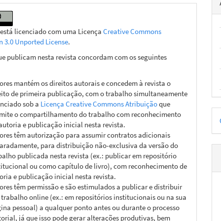
 está licenciado com uma Licença
Creative Commons
on 3.0 Unported License
.
ue publicam nesta revista concordam com os seguintes
ores mantém os direitos autorais e concedem à revista o
eito de primeira publicação, com o trabalho simultaneamente
enciado sob a
Licença Creative Commons Atribuição
que
D
mite o compartilhamento do trabalho com reconhecimento
autoria e publicação inicial nesta revista.
p
ores têm autorização para assumir contratos adicionais
aradamente, para distribuição não-exclusiva da versão do
balho publicada nesta revista (ex.: publicar em repositório
titucional ou como capítulo de livro), com reconhecimento de
oria e publicação inicial nesta revista.
ores têm permissão e são estimulados a publicar e distribuir
 trabalho online (ex.: em repositórios institucionais ou na sua
ina pessoal) a qualquer ponto antes ou durante o processo
torial, já que isso pode gerar alterações produtivas, bem