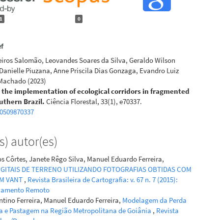
1
0
eiros Salomão, Leovandes Soares da Silva, Geraldo Wilson
Danielle Piuzana, Anne Priscila Dias Gonzaga, Evandro Luiz
Machado
(2023)
or the implementation of ecological corridors in fragmented
uthern Brazil.
Ciência Florestal, 33(1), e70337.
80509870337
) autor(es)
s Côrtes, Janete Rêgo Silva, Manuel Eduardo Ferreira,
GITAIS DE TERRENO UTILIZANDO FOTOGRAFIAS OBTIDAS COM
UM VANT
,
Revista Brasileira de Cartografia: v. 67 n. 7 (2015):
riamento Remoto
ntino Ferreira, Manuel Eduardo Ferreira,
Modelagem da Perda
ura e Pastagem na Região Metropolitana de Goiânia
,
Revista