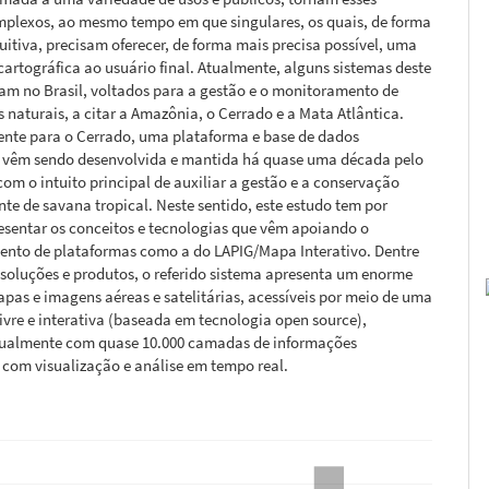
mplexos, ao mesmo tempo em que singulares, os quais, de forma
tuitiva, precisam oferecer, de forma mais precisa possível, uma
artográfica ao usuário final. Atualmente, alguns sistemas deste
ram no Brasil, voltados para a gestão e o monitoramento de
 naturais, a citar a Amazônia, o Cerrado e a Mata Atlântica.
ente para o Cerrado, uma plataforma e base de dados
s vêm sendo desenvolvida e mantida há quase uma década pelo
om o intuito principal de auxiliar a gestão e a conservação
te de savana tropical. Neste sentido, este estudo tem por
esentar os conceitos e tecnologias que vêm apoiando o
ento de plataformas como a do LAPIG/Mapa Interativo. Dentre
soluções e produtos, o referido sistema apresenta um enorme
pas e imagens aéreas e satelitárias, acessíveis por meio de uma
ivre e interativa (baseada em tecnologia open source),
ualmente com quase 10.000 camadas de informações
 com visualização e análise em tempo real.