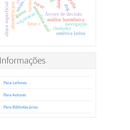
altimetria por satélites
altura superficial do mar
ravinas
cocar
dsg
amazônia azul
gauss
voçorocas
Árvore de decisão
análise harmônica
fator c
navegação
cholesky
américa latina
Informações
Para Leitores
Para Autores
Para Bibliotecários