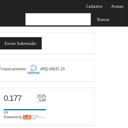
Cadastro
Acesso
Buscar
nviar
Enviar Submissão
ubmissão
FAPEMIG
Financiamento
APQ-04537-23
scimago
0.177
2025
SJR
Q4
Powered by