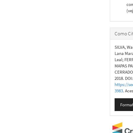
com
(ve
Como Cit
SILVA, Wa
Lana Mar
Leal; FER
MAPAS PA
CERRADO
2018. DOI
https://se
3983
. Ace
Format