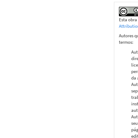
Esta obra
Attributi
Autores q
termos:
Aut
dir
lic
per
da 
Aut
sep
tra
ins
aut
Aut
seu
pág
edi