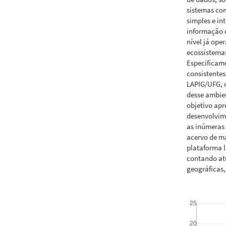
sistemas co
simples e in
informação c
nível já ope
ecossistemas
Especificam
consistente
LAPIG/UFG, c
desse ambien
objetivo apr
desenvolvim
as inúmeras 
acervo de ma
plataforma l
contando at
geográficas,
Downloads