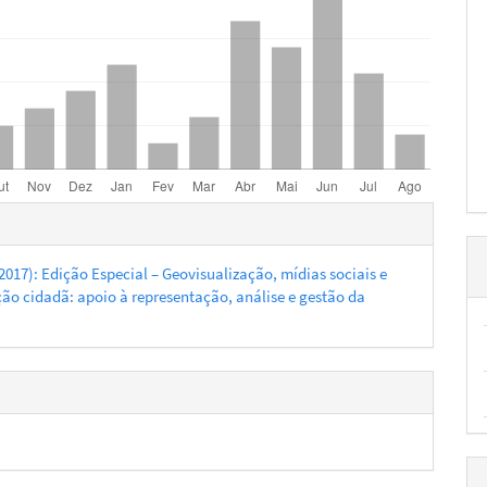
hes
 (2017): Edição Especial – Geovisualização, mídias sociais e
ção cidadã: apoio à representação, análise e gestão da