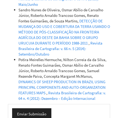
Maio/Junho
Sandro Nunes de Oliveira, Osmar Abílio de Carvalho
Júnior, Roberto Arnaldo Trancoso Gomes, Renato
Fontes Guimarães, de Souza Martins,
DETECÇÃO DE
MUDANÇA DO USO E COBERTURA DA TERRA USANDO O
MÉTODO DE PÓS-CLASSIFICAÇÃO NA FRONTEIRA
AGRÍCOLA DO OESTE DA BAHIA SOBRE O GRUPO
URUCUIA DURANTE O PERÍODO 1988-2011
,
Revista
Brasileira de Cartografia: v. 66 n. 5 (2014):
Setembro/Outubro
Potira Meirelles Hermuche, Nilton Correia da da Silva,
Renato Fontes Guimarães, Osmar Abílio de Carvalho
Júnior, Roberto Arnaldo Trancoso Gomes, Samuel
Rezende Paiva, Concepta Margaret McManus,
DYNAMICS OF SHEEP PRODUCTION IN BRAZIL USING
PRINCIPAL COMPONENTS AND AUTO-ORGANIZATION
FEATURES MAPS
,
Revista Brasileira de Cartografia: v.
64 n. 4 (2012): Dezembro – Edição Internacional
Enviar
Enviar Submissão
Submissão