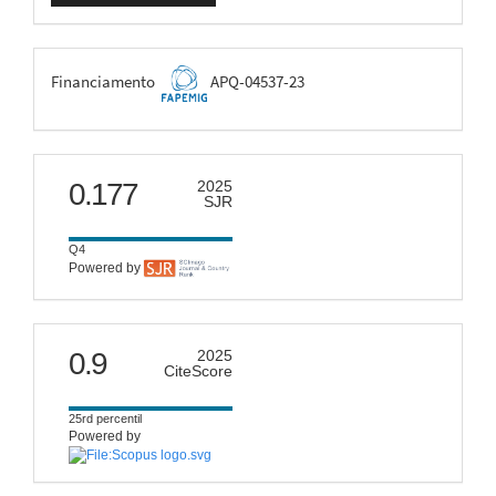
FAPEMIG
Financiamento
APQ-04537-23
scimago
0.177
2025
SJR
Q4
Powered by
citescore
0.9
2025
CiteScore
25rd percentil
Powered by