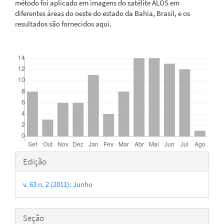
método foi aplicado em imagens do satélite ALOS em
diferentes áreas do oeste do estado da Bahia, Brasil, e os
resultados são fornecidos aqui.
Downloads
Detalhes
Edição
do
v. 63 n. 2 (2011): Junho
artigo
Seção