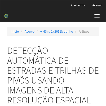
Navegação
Cadastro
Acesso
Principal
Conteúdo
Toggl
principal
navig
Barra
Lateral
Início
Acervo
v. 63 n. 2 (2011): Junho
Artigos
DETECÇÃO
AUTOMÁTICA DE
ESTRADAS E TRILHAS DE
PIVÔS USANDO
IMAGENS DE ALTA
RESOLUÇÃO ESPACIAL