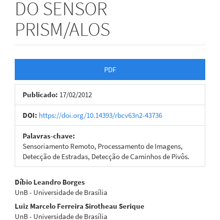
DO SENSOR
PRISM/ALOS
Barra
PDF
lateral
Publicado:
17/02/2012
de
artigos
DOI:
https://doi.org/10.14393/rbcv63n2-43736
Palavras-chave:
Sensoriamento Remoto, Processamento de Imagens,
Detecção de Estradas, Detecção de Caminhos de Pivôs.
Conteúdo
Díbio Leandro Borges
UnB - Universidade de Brasília
do
Luiz Marcelo Ferreira Sirotheau Serique
artigo
UnB - Universidade de Brasília