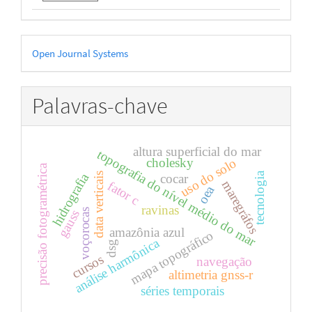
Desenvolvido
Open Journal Systems
por
Palavras-chave
altura superficial do mar
topografia do nível médio do mar
cholesky
uso do solo
precisão fotogramétrica
tecnologia
hidrografia
data verticais
cocar
maregráfos
fator c
oea
ravinas
voçorocas
gauss
amazônia azul
mapa topográfico
análise harmônica
dsg
cursos
navegação
altimetria gnss-r
séries temporais