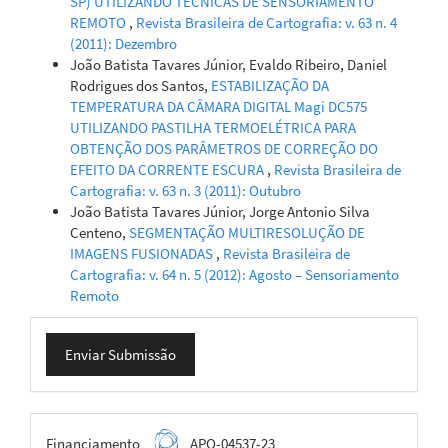
SP) UTILIZANDO TÉCNICAS DE SENSORIAMENTO
REMOTO
,
Revista Brasileira de Cartografia: v. 63 n. 4
(2011): Dezembro
João Batista Tavares Júnior, Evaldo Ribeiro, Daniel
Rodrigues dos Santos,
ESTABILIZAÇÃO DA
TEMPERATURA DA CÂMARA DIGITAL Magi DC575
UTILIZANDO PASTILHA TERMOELÉTRICA PARA
OBTENÇÃO DOS PARÂMETROS DE CORREÇÃO DO
EFEITO DA CORRENTE ESCURA
,
Revista Brasileira de
Cartografia: v. 63 n. 3 (2011): Outubro
João Batista Tavares Júnior, Jorge Antonio Silva
Centeno,
SEGMENTAÇÃO MULTIRESOLUÇÃO DE
IMAGENS FUSIONADAS
,
Revista Brasileira de
Cartografia: v. 64 n. 5 (2012): Agosto – Sensoriamento
Remoto
Enviar
Enviar Submissão
Submissão
FAPEMIG
Financiamento
APQ-04537-23