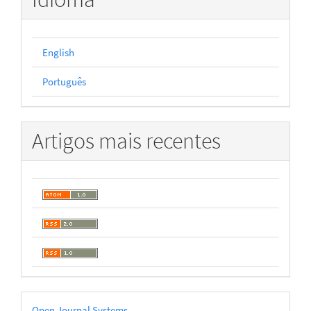
English
Português
Artigos mais recentes
Desenvolvido
Open Journal Systems