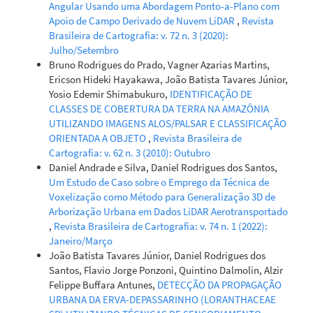
Angular Usando uma Abordagem Ponto-a-Plano com
Apoio de Campo Derivado de Nuvem LiDAR
,
Revista
Brasileira de Cartografia: v. 72 n. 3 (2020):
Julho/Setembro
Bruno Rodrigues do Prado, Vagner Azarias Martins,
Ericson Hideki Hayakawa, João Batista Tavares Júnior,
Yosio Edemir Shimabukuro,
IDENTIFICAÇÃO DE
CLASSES DE COBERTURA DA TERRA NA AMAZÔNIA
UTILIZANDO IMAGENS ALOS/PALSAR E CLASSIFICAÇÃO
ORIENTADA A OBJETO
,
Revista Brasileira de
Cartografia: v. 62 n. 3 (2010): Outubro
Daniel Andrade e Silva, Daniel Rodrigues dos Santos,
Um Estudo de Caso sobre o Emprego da Técnica de
Voxelização como Método para Generalização 3D de
Arborização Urbana em Dados LiDAR Aerotransportado
,
Revista Brasileira de Cartografia: v. 74 n. 1 (2022):
Janeiro/Março
João Batista Tavares Júnior, Daniel Rodrigues dos
Santos, Flavio Jorge Ponzoni, Quintino Dalmolin, Alzir
Felippe Buffara Antunes,
DETECÇÃO DA PROPAGAÇÃO
URBANA DA ERVA-DEPASSARINHO (LORANTHACEAE