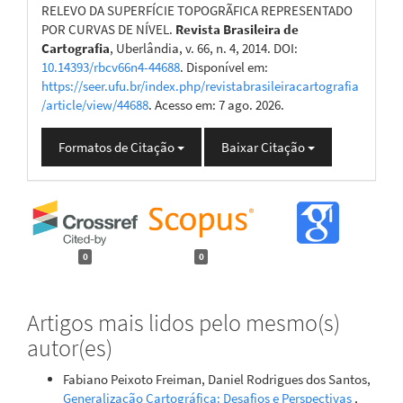
RELEVO DA SUPERFÍCIE TOPOGRÃFICA REPRESENTADO
POR CURVAS DE NÍVEL.
Revista Brasileira de
Cartografia
, Uberlândia, v. 66, n. 4, 2014. DOI:
10.14393/rbcv66n4-44688
. Disponível em:
https://seer.ufu.br/index.php/revistabrasileiracartografia
/article/view/44688
. Acesso em: 7 ago. 2026.
Formatos de Citação
Baixar Citação
0
0
Artigos mais lidos pelo mesmo(s)
autor(es)
Fabiano Peixoto Freiman, Daniel Rodrigues dos Santos,
Generalização Cartográfica: Desafios e Perspectivas
,