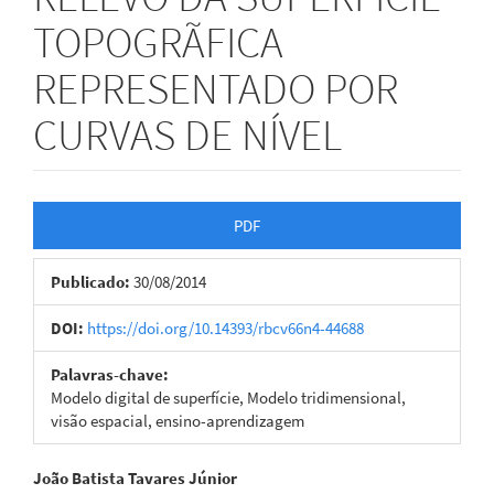
TOPOGRÃFICA
REPRESENTADO POR
CURVAS DE NÍVEL
Barra
PDF
lateral
Publicado:
30/08/2014
de
artigos
DOI:
https://doi.org/10.14393/rbcv66n4-44688
Palavras-chave:
Modelo digital de superfície, Modelo tridimensional,
visão espacial, ensino-aprendizagem
Conteúdo
João Batista Tavares Júnior