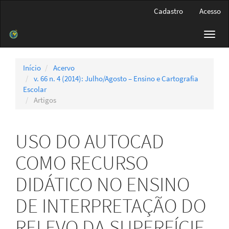
Navegação
Cadastro
Acesso
Principal
Conteúdo
Toggl
principal
navig
Barra
Lateral
Início
Acervo
v. 66 n. 4 (2014): Julho/Agosto – Ensino e Cartografia
Escolar
Artigos
USO DO AUTOCAD
COMO RECURSO
DIDÁTICO NO ENSINO
DE INTERPRETAÇÃO DO
RELEVO DA SUPERFÍCIE