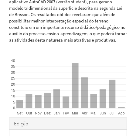
aplicativo AutoCAD 2007 (versão student), para gerar o
modelo tridimensional da superfície descrita na segunda Lei
de Brisson. Os resultados obtidos revelaram que além de
possibilitar melhor interpretação espacial do terreno,
constituiu em um importante recurso didático/pedagógico no
auxílio do processo ensino-aprendizagem, o que poderá tornar
as atividades desta natureza mais atrativas e produtivas.
Downloads
Detalhes
Edição
do