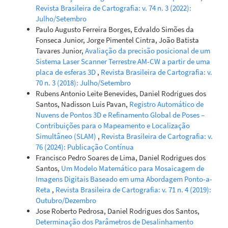
Revista Brasileira de Cartografia: v. 74 n. 3 (2022):
Julho/Setembro
Paulo Augusto Ferreira Borges, Edvaldo Simões da
Fonseca Junior, Jorge Pimentel Cintra, João Batista
Tavares Junior,
Avaliação da precisão posicional de um
Sistema Laser Scanner Terrestre AM-CW a partir de uma
placa de esferas 3D
,
Revista Brasileira de Cartografia: v.
70 n. 3 (2018): Julho/Setembro
Rubens Antonio Leite Benevides, Daniel Rodrigues dos
Santos, Nadisson Luis Pavan,
Registro Automático de
Nuvens de Pontos 3D e Refinamento Global de Poses –
Contribuições para o Mapeamento e Localização
Simultâneo (SLAM)
,
Revista Brasileira de Cartografia: v.
76 (2024): Publicação Contínua
Francisco Pedro Soares de Lima, Daniel Rodrigues dos
Santos,
Um Modelo Matemático para Mosaicagem de
Imagens Digitais Baseado em uma Abordagem Ponto-a-
Reta
,
Revista Brasileira de Cartografia: v. 71 n. 4 (2019):
Outubro/Dezembro
Jose Roberto Pedrosa, Daniel Rodrigues dos Santos,
Determinação dos Parâmetros de Desalinhamento