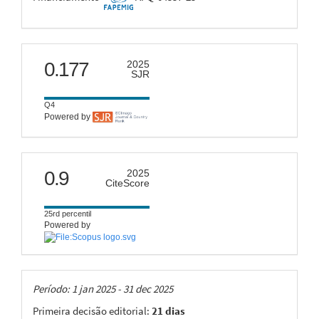
scimago
0.177
2025
SJR
Q4
Powered by
citescore
0.9
2025
CiteScore
25rd percentil
Powered by
Taxas
Período: 1 jan 2025 - 31 dec 2025
Primeira decisão editorial:
21 dias