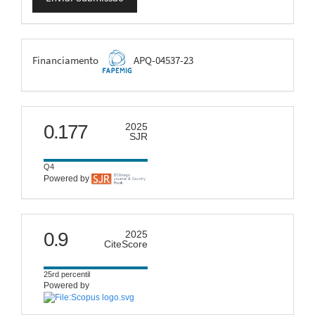
Submissão
FAPEMIG
Financiamento
APQ-04537-23
scimago
0.177
2025
SJR
Q4
Powered by
citescore
0.9
2025
CiteScore
25rd percentil
Powered by