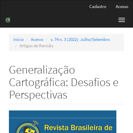
Navegação
Cadastro
Acesso
Principal
Conteúdo
Toggl
principal
navig
Barra
Lateral
Início
Acervo
v. 74 n. 3 (2022): Julho/Setembro
Artigos de Revisão
Generalização
Cartográfica: Desafios e
Perspectivas
Barra
lateral