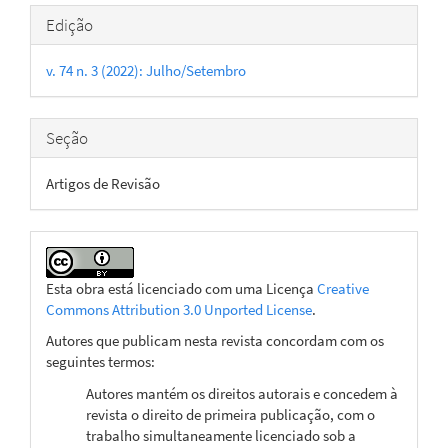
Detalhes
Edição
do
v. 74 n. 3 (2022): Julho/Setembro
artigo
Seção
Artigos de Revisão
Esta obra está licenciado com uma Licença
Creative
Commons Attribution 3.0 Unported License
.
Autores que publicam nesta revista concordam com os
seguintes termos:
Autores mantém os direitos autorais e concedem à
revista o direito de primeira publicação, com o
trabalho simultaneamente licenciado sob a