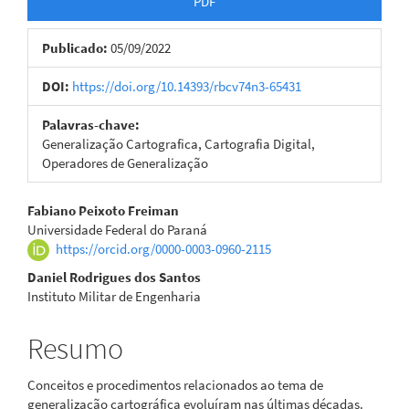
PDF
Publicado:
05/09/2022
DOI:
https://doi.org/10.14393/rbcv74n3-65431
Palavras-chave:
Generalização Cartografica, Cartografia Digital,
Operadores de Generalização
Conteúdo
Fabiano Peixoto Freiman
Universidade Federal do Paraná
do
https://orcid.org/0000-0003-0960-2115
artigo
Daniel Rodrigues dos Santos
Instituto Militar de Engenharia
principal
Resumo
Conceitos e procedimentos relacionados ao tema de
generalização cartográfica evoluíram nas últimas décadas.