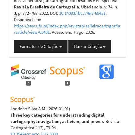
dos. Generalização Cartográfica: Desafios e Perspectivas.
Revista Brasileira de Cartografia
, Uberlândia, v. 74, n.
3, p. 772–788, 2022. DOI:
10.14393/rbcv74n3-65431
.
Disponível em:
https://seer.ufu.br/index.php/revistabrasileiracartografia
/article/view/65431
. Acesso em: 7 ago. 2026.
Formatos de Citação
Baixar Citação
0
1
Londoño Silva A.M.
(2026-01-01)
Three key categories for understanding digital
cartography: navigation, activism, and power.
Revista
Cartografica(112), 73-94.
10.35424/rcarto.i112.6030