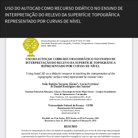
Voltar
USO DO AUTOCAD COMO RECURSO DIDÁTICO NO ENSINO DE
aos
INTERPRETAÇÃO DO RELEVO DA SUPERFÍCIE TOPOGRÃFICA
Detalhes
REPRESENTADO POR CURVAS DE NÍVEL
do
Artigo
Bai
Ba
PD