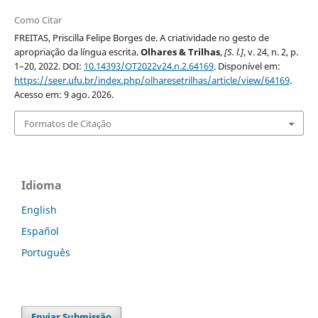
Como Citar
FREITAS, Priscilla Felipe Borges de. A criatividade no gesto de
apropriação da língua escrita.
Olhares & Trilhas
,
[S. l.]
, v. 24, n. 2, p.
1–20, 2022. DOI:
10.14393/OT2022v24.n.2.64169
. Disponível em:
https://seer.ufu.br/index.php/olharesetrilhas/article/view/64169
.
Acesso em: 9 ago. 2026.
Formatos de Citação
Idioma
English
Español
Português
Enviar Submissão