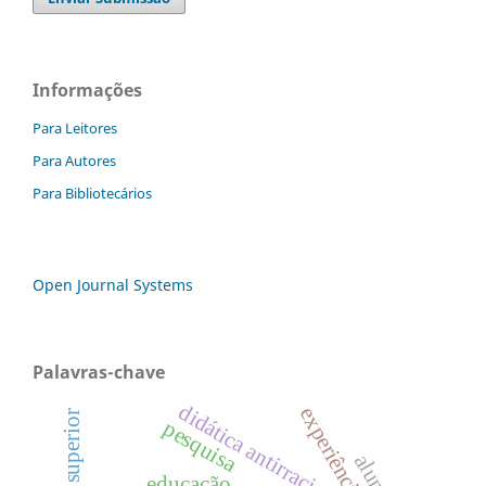
Informações
Para Leitores
Para Autores
Para Bibliotecários
Open Journal Systems
Palavras-chave
didática antirracista
ensino superior
pesquisa
educação