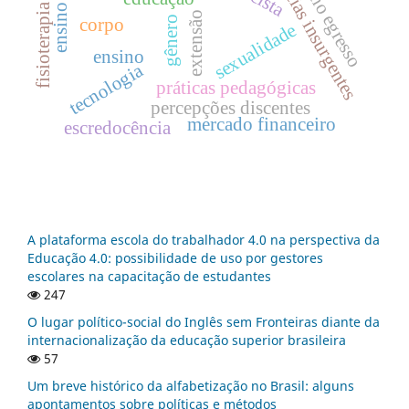
experiências insurgentes
aluno egresso
fisioterapia
extensão
corpo
gênero
sexualidade
ensino
tecnologia
práticas pedagógicas
percepções discentes
mercado financeiro
escredocência
A plataforma escola do trabalhador 4.0 na perspectiva da
Educação 4.0: possibilidade de uso por gestores
escolares na capacitação de estudantes
247
O lugar político-social do Inglês sem Fronteiras diante da
internacionalização da educação superior brasileira
57
Um breve histórico da alfabetização no Brasil: alguns
apontamentos sobre políticas e métodos