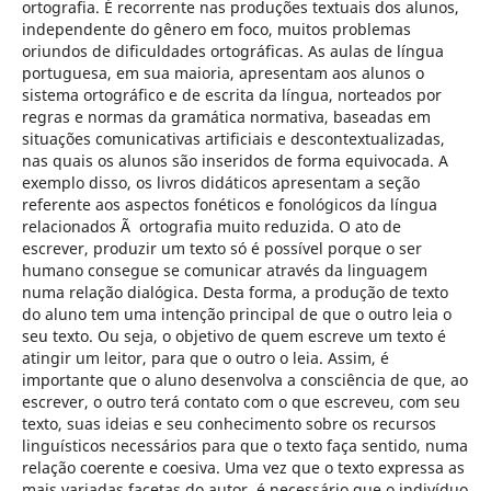
ortografia. É recorrente nas produções textuais dos alunos,
independente do gênero em foco, muitos problemas
oriundos de dificuldades ortográficas. As aulas de língua
portuguesa, em sua maioria, apresentam aos alunos o
sistema ortográfico e de escrita da língua, norteados por
regras e normas da gramática normativa, baseadas em
situações comunicativas artificiais e descontextualizadas,
nas quais os alunos são inseridos de forma equivocada. A
exemplo disso, os livros didáticos apresentam a seção
referente aos aspectos fonéticos e fonológicos da língua
relacionados Ã ortografia muito reduzida. O ato de
escrever, produzir um texto só é possível porque o ser
humano consegue se comunicar através da linguagem
numa relação dialógica. Desta forma, a produção de texto
do aluno tem uma intenção principal de que o outro leia o
seu texto. Ou seja, o objetivo de quem escreve um texto é
atingir um leitor, para que o outro o leia. Assim, é
importante que o aluno desenvolva a consciência de que, ao
escrever, o outro terá contato com o que escreveu, com seu
texto, suas ideias e seu conhecimento sobre os recursos
linguísticos necessários para que o texto faça sentido, numa
relação coerente e coesiva. Uma vez que o texto expressa as
mais variadas facetas do autor, é necessário que o indivíduo