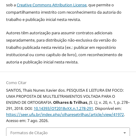
sob a
Creative Commons Attribution License
, que permite o
compartilhamento irrestrito com reconhecimento da autoria do
trabalho e publicação inicial nesta revista.
Autores têm autorização para assumir contratos adicionais
separadamente, para distribuição não-exclusiva da versão do
trabalho publicada nesta revista (ex.: publicar em repositório
institucional ou como capítulo de livro), com reconhecimento de
autoria e publicação inicial nesta revista.
Como Citar
SANTOS, Thais Nunes Xavier dos. PESQUISA E LEITURA EM FOCO:
UMA PROPOSTA DE MULTILETRAMENTOS VOLTADA PARA O
ENSINO DE ORTOGRAFIA.
Olhares & Trilhas
,
[S. l.]
, v. 20, n. 1, p. 278–
291, 2018. DOI:
10.14393/OT2018vXX.n.1.278-291
. Disponível em:
https://seer.ufu.br/index.php/olharesetrilhas/article/view/41972
.
Acesso em: 7 ago. 2026.
Formatos de Citação