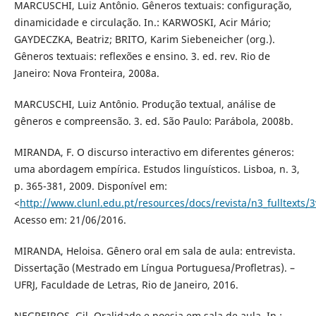
MARCUSCHI, Luiz Antônio. Gêneros textuais: configuração,
dinamicidade e circulação. In.: KARWOSKI, Acir Mário;
GAYDECZKA, Beatriz; BRITO, Karim Siebeneicher (org.).
Gêneros textuais: reflexões e ensino. 3. ed. rev. Rio de
Janeiro: Nova Fronteira, 2008a.
MARCUSCHI, Luiz Antônio. Produção textual, análise de
gêneros e compreensão. 3. ed. São Paulo: Parábola, 2008b.
MIRANDA, F. O discurso interactivo em diferentes géneros:
uma abordagem empírica. Estudos linguísticos. Lisboa, n. 3,
p. 365-381, 2009. Disponível em:
<
http://www.clunl.edu.pt/resources/docs/revista/n3_fulltexts
Acesso em: 21/06/2016.
MIRANDA, Heloisa. Gênero oral em sala de aula: entrevista.
Dissertação (Mestrado em Língua Portuguesa/Profletras). –
UFRJ, Faculdade de Letras, Rio de Janeiro, 2016.
NEGREIROS, Gil. Oralidade e poesia em sala de aula. In.: