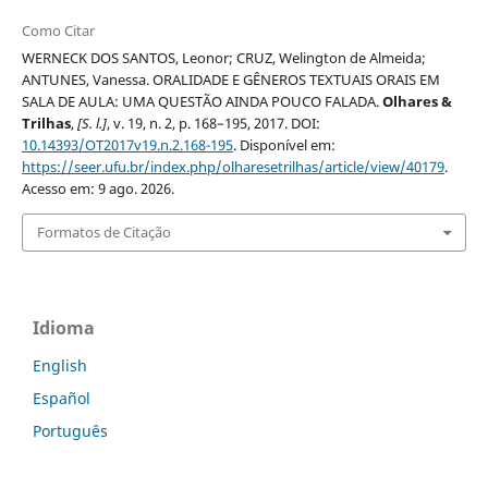
Como Citar
WERNECK DOS SANTOS, Leonor; CRUZ, Welington de Almeida;
ANTUNES, Vanessa. ORALIDADE E GÊNEROS TEXTUAIS ORAIS EM
SALA DE AULA: UMA QUESTÃO AINDA POUCO FALADA.
Olhares &
Trilhas
,
[S. l.]
, v. 19, n. 2, p. 168–195, 2017. DOI:
10.14393/OT2017v19.n.2.168-195
. Disponível em:
https://seer.ufu.br/index.php/olharesetrilhas/article/view/40179
.
Acesso em: 9 ago. 2026.
Formatos de Citação
Idioma
English
Español
Português