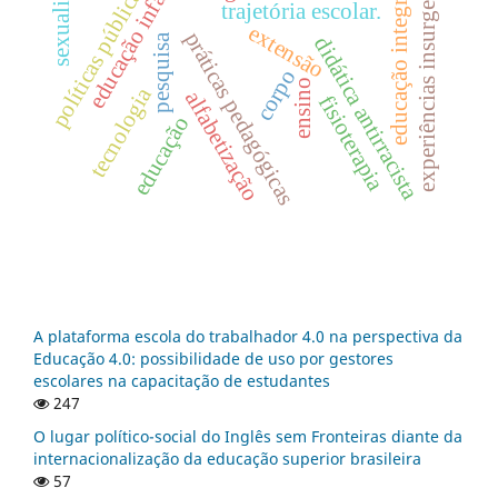
sexualidade
educação infantil
experiências insurgentes
políticas públicas
educação integral
trajetória escolar.
extensão
práticas pedagógicas
pesquisa
didática antirracista
corpo
ensino
tecnologia
alfabetização
fisioterapia
educação
A plataforma escola do trabalhador 4.0 na perspectiva da
Educação 4.0: possibilidade de uso por gestores
escolares na capacitação de estudantes
247
O lugar político-social do Inglês sem Fronteiras diante da
internacionalização da educação superior brasileira
57