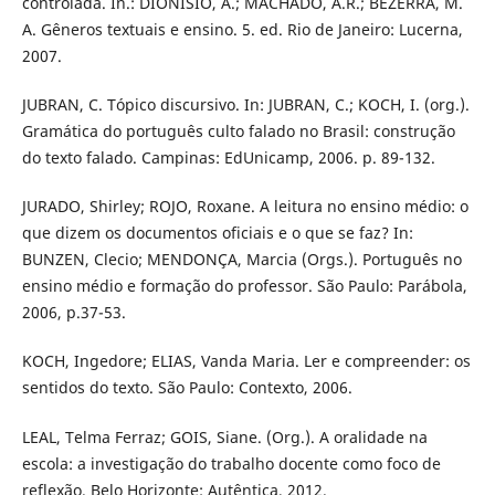
controlada. In.: DIONISIO, A.; MACHADO, A.R.; BEZERRA, M.
A. Gêneros textuais e ensino. 5. ed. Rio de Janeiro: Lucerna,
2007.
JUBRAN, C. Tópico discursivo. In: JUBRAN, C.; KOCH, I. (org.).
Gramática do português culto falado no Brasil: construção
do texto falado. Campinas: EdUnicamp, 2006. p. 89-132.
JURADO, Shirley; ROJO, Roxane. A leitura no ensino médio: o
que dizem os documentos oficiais e o que se faz? In:
BUNZEN, Clecio; MENDONÇA, Marcia (Orgs.). Português no
ensino médio e formação do professor. São Paulo: Parábola,
2006, p.37-53.
KOCH, Ingedore; ELIAS, Vanda Maria. Ler e compreender: os
sentidos do texto. São Paulo: Contexto, 2006.
LEAL, Telma Ferraz; GOIS, Siane. (Org.). A oralidade na
escola: a investigação do trabalho docente como foco de
reflexão. Belo Horizonte: Autêntica, 2012.