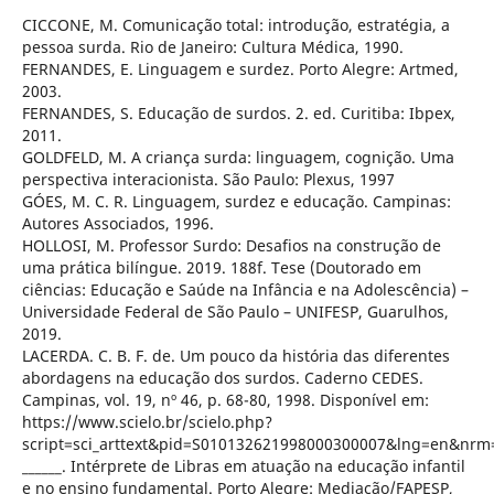
CICCONE, M. Comunicação total: introdução, estratégia, a
pessoa surda. Rio de Janeiro: Cultura Médica, 1990.
FERNANDES, E. Linguagem e surdez. Porto Alegre: Artmed,
2003.
FERNANDES, S. Educação de surdos. 2. ed. Curitiba: Ibpex,
2011.
GOLDFELD, M. A criança surda: linguagem, cognição. Uma
perspectiva interacionista. São Paulo: Plexus, 1997
GÓES, M. C. R. Linguagem, surdez e educação. Campinas:
Autores Associados, 1996.
HOLLOSI, M. Professor Surdo: Desafios na construção de
uma prática bilíngue. 2019. 188f. Tese (Doutorado em
ciências: Educação e Saúde na Infância e na Adolescência) –
Universidade Federal de São Paulo – UNIFESP, Guarulhos,
2019.
LACERDA. C. B. F. de. Um pouco da história das diferentes
abordagens na educação dos surdos. Caderno CEDES.
Campinas, vol. 19, nº 46, p. 68-80, 1998. Disponível em:
https://www.scielo.br/scielo.php?
script=sci_arttext&pid=S010132621998000300007&lng=en&nrm
______. Intérprete de Libras em atuação na educação infantil
e no ensino fundamental. Porto Alegre: Mediação/FAPESP,