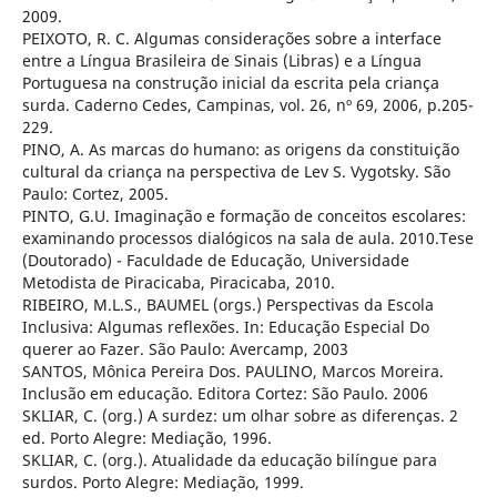
2009.
PEIXOTO, R. C. Algumas considerações sobre a interface
entre a Língua Brasileira de Sinais (Libras) e a Língua
Portuguesa na construção inicial da escrita pela criança
surda. Caderno Cedes, Campinas, vol. 26, nº 69, 2006, p.205-
229.
PINO, A. As marcas do humano: as origens da constituição
cultural da criança na perspectiva de Lev S. Vygotsky. São
Paulo: Cortez, 2005.
PINTO, G.U. Imaginação e formação de conceitos escolares:
examinando processos dialógicos na sala de aula. 2010.Tese
(Doutorado) - Faculdade de Educação, Universidade
Metodista de Piracicaba, Piracicaba, 2010.
RIBEIRO, M.L.S., BAUMEL (orgs.) Perspectivas da Escola
Inclusiva: Algumas reflexões. In: Educação Especial Do
querer ao Fazer. São Paulo: Avercamp, 2003
SANTOS, Mônica Pereira Dos. PAULINO, Marcos Moreira.
Inclusão em educação. Editora Cortez: São Paulo. 2006
SKLIAR, C. (org.) A surdez: um olhar sobre as diferenças. 2
ed. Porto Alegre: Mediação, 1996.
SKLIAR, C. (org.). Atualidade da educação bilíngue para
surdos. Porto Alegre: Mediação, 1999.