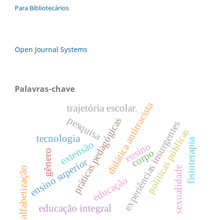
Para Bibliotecários
Open Journal Systems
Palavras-chave
didática antirracista
trajetória escolar.
pesquisa
práticas pedagógicas
experiências insurgentes
políticas públicas
tecnologia
fisioterapia
extensão
ensino
corpo
gênero
ensino superior
sexualidade
alfabetização
educação
educação integral