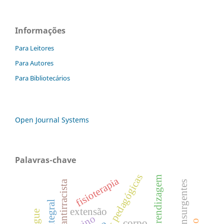
Informações
Para Leitores
Para Autores
Para Bibliotecários
Open Journal Systems
Palavras-chave
práticas pedagógicas
aprendizagem
fisioterapia
didática antirracista
extensão
corpo