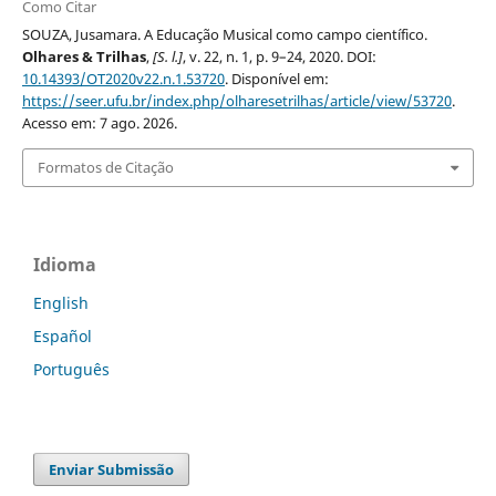
Como Citar
SOUZA, Jusamara. A Educação Musical como campo científico.
Olhares & Trilhas
,
[S. l.]
, v. 22, n. 1, p. 9–24, 2020. DOI:
10.14393/OT2020v22.n.1.53720
. Disponível em:
https://seer.ufu.br/index.php/olharesetrilhas/article/view/53720
.
Acesso em: 7 ago. 2026.
Formatos de Citação
Idioma
English
Español
Português
Enviar Submissão