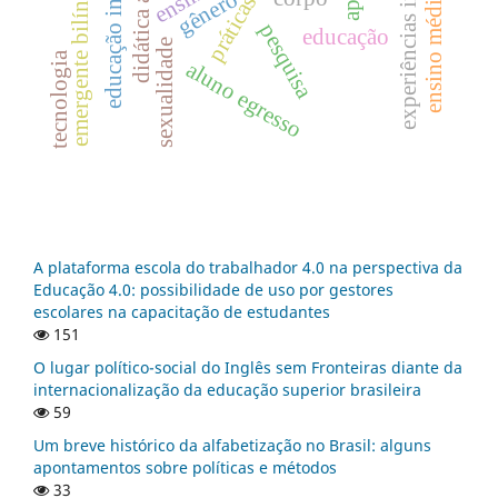
experiências insurgentes
educação integral
emergente bilíngue
ensino
gênero
ensino médio
pesquisa
educação
sexualidade
tecnologia
aluno egresso
A plataforma escola do trabalhador 4.0 na perspectiva da
Educação 4.0: possibilidade de uso por gestores
escolares na capacitação de estudantes
151
O lugar político-social do Inglês sem Fronteiras diante da
internacionalização da educação superior brasileira
59
Um breve histórico da alfabetização no Brasil: alguns
apontamentos sobre políticas e métodos
33