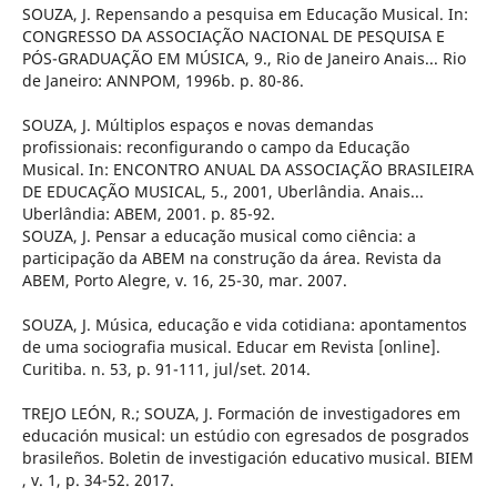
SOUZA, J. Repensando a pesquisa em Educação Musical. In:
CONGRESSO DA ASSOCIAÇÃO NACIONAL DE PESQUISA E
PÓS-GRADUAÇÃO EM MÚSICA, 9., Rio de Janeiro Anais... Rio
de Janeiro: ANNPOM, 1996b. p. 80-86.
SOUZA, J. Múltiplos espaços e novas demandas
profissionais: reconfigurando o campo da Educação
Musical. In: ENCONTRO ANUAL DA ASSOCIAÇÃO BRASILEIRA
DE EDUCAÇÃO MUSICAL, 5., 2001, Uberlândia. Anais...
Uberlândia: ABEM, 2001. p. 85-92.
SOUZA, J. Pensar a educação musical como ciência: a
participação da ABEM na construção da área. Revista da
ABEM, Porto Alegre, v. 16, 25-30, mar. 2007.
SOUZA, J. Música, educação e vida cotidiana: apontamentos
de uma sociografia musical. Educar em Revista [online].
Curitiba. n. 53, p. 91-111, jul/set. 2014.
TREJO LEÓN, R.; SOUZA, J. Formación de investigadores em
educación musical: un estúdio con egresados de posgrados
brasileños. Boletin de investigación educativo musical. BIEM
, v. 1, p. 34-52. 2017.