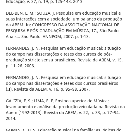
Educação, v. 37, n. 19, p. 125-148. 2013.
DEL-BEN, L. M.; SOUZA, J. Pesquisa em educação musical e
suas interações com a sociedade: um balanço da produção
da ABEM. In: CONGRESSO DA ASSOCIAÇÃO NACIONAL DE
PESQUISA E PÓS-GRADUAÇÃO EM MÚSICA, 17., São Paulo.
Anais... São Paulo: ANNPOM, 2007. p. 1-13.
FERNANDES, J. N. Pesquisa em educação musical: situação
do campo nas dissertações e teses dos cursos de pós-
graduação stricto sensu brasileiros. Revista da ABEM, v. 15,
p. 11–26. 2006.
FERNANDES, J. N. Pesquisa em educação musical: situação
do campo nas dissertações e teses dos cursos brasileiros
(II). Revista da ABEM, v. 16, p. 95–98. 2007.
GALIZIA, F. S.; LIMA, E. F. Ensino superior de Música:
levantamento e análise da produção veiculada na Revista da
Abem (1992-2013). Revista da ABEM, v. 22, n. 33, p. 77–94.
2014.
GOMES, C. H. S. Educação musical na família: as lógicas do