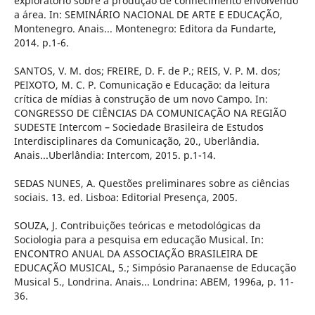
exploratório sobre a produção de conhecimento envolvendo
a área. In: SEMINÁRIO NACIONAL DE ARTE E EDUCAÇÃO,
Montenegro. Anais... Montenegro: Editora da Fundarte,
2014. p.1-6.
SANTOS, V. M. dos; FREIRE, D. F. de P.; REIS, V. P. M. dos;
PEIXOTO, M. C. P. Comunicação e Educação: da leitura
crítica de mídias à construção de um novo Campo. In:
CONGRESSO DE CIÊNCIAS DA COMUNICAÇÃO NA REGIÃO
SUDESTE Intercom – Sociedade Brasileira de Estudos
Interdisciplinares da Comunicação, 20., Uberlândia.
Anais...Uberlândia: Intercom, 2015. p.1-14.
SEDAS NUNES, A. Questões preliminares sobre as ciências
sociais. 13. ed. Lisboa: Editorial Presença, 2005.
SOUZA, J. Contribuições teóricas e metodológicas da
Sociologia para a pesquisa em educação Musical. In:
ENCONTRO ANUAL DA ASSOCIAÇÃO BRASILEIRA DE
EDUCAÇÃO MUSICAL, 5.; Simpósio Paranaense de Educação
Musical 5., Londrina. Anais... Londrina: ABEM, 1996a, p. 11-
36.