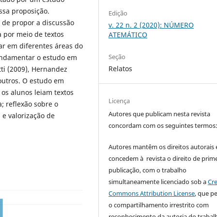
ossa proposição.
Edição
 de propor a discussão
v. 22 n. 2 (2020): NÚMERO
a por meio de textos
ATEMÁTICO
har em diferentes áreas do
Seção
fundamentar o estudo em
Relatos
ti (2009), Hernandez
 outros. O estudo em
 os alunos leiam textos
Licença
a; reflexão sobre o
Autores que publicam nesta revista
e valorização de
concordam com os seguintes termos
Autores mantêm os direitos autorais 
concedem à revista o direito de prime
publicação, com o trabalho
simultaneamente licenciado sob a
Cre
Commons Attribution License
, que p
o compartilhamento irrestrito com
reconhecimento da autoria do trabal