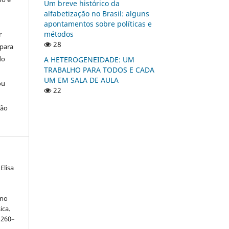
Um breve histórico da
alfabetização no Brasil: alguns
apontamentos sobre políticas e
métodos
r
28
 para
do
A HETEROGENEIDADE: UM
TRABALHO PARA TODOS E CADA
UM EM SALA DE AULA
ou
22
ção
Elisa
 no
ica.
. 260–