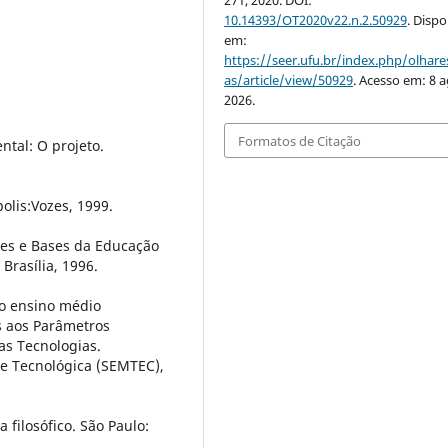
271, 2020. DOI:
10.14393/OT2020v22.n.2.50929
. Dispo
em:
https://seer.ufu.br/index.php/olhares
as/article/view/50929
. Acesso em: 8 a
2026.
Formatos de Citação
tal: O projeto.
olis:Vozes, 1999.
izes e Bases da Educação
Brasília, 1996.
 o ensino médio
 aos Parâmetros
as Tecnologias.
 e Tecnológica (SEMTEC),
 filosófico. São Paulo: