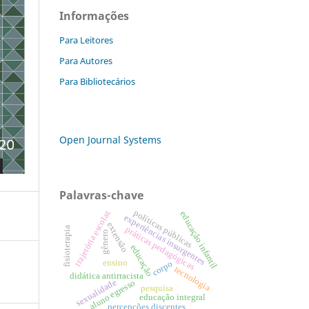
Informações
Para Leitores
Para Autores
Para Bibliotecários
Open Journal Systems
Palavras-chave
trajetória escolar.
políticas públicas
educação infantil
experiências insurgentes
extensão
práticas pedagógicas
fisioterapia
gênero
educação
ensino
corpo
tecnologia
didática antirracista
sexualidade
aluno egresso
pesquisa
educação integral
percepções discentes