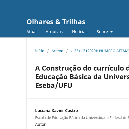
Olhares & Trilhas
Atual
Arquivos
Notícias
Sobre
Início
/
Acervo
/
v. 22 n. 2 (2020): NÚMERO ATEM
A Construção do currículo d
Educação Básica da Univers
Eseba/UFU
Luciana Xavier Castro
Escola de Educação Básica da Universidade Federal de
Autor