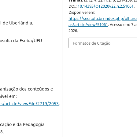
Trilhas
,
[S. l.]
, v. 22, n. 2, p. 251–259, 2
DOI:
10.14393/OT2020v22.n.2.51061
.
Disponível em:
https://seer.ufu.br/index.php/olhares
l de Uberlândia.
as/article/view/51061
. Acesso em: 7 a
2026.
losofia da Eseba/UFU
Formatos de Citação
ganização dos conteúdos e
nível em:
s/article/viewFile/2719/2053
.
ucação e da Pedagogia
8.