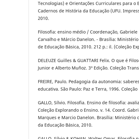
Tecnologias) e Orientações Curriculares para o E
Cadernos de História da Educação (UFU. Impresso
2010.
Filosofia: ensino médio / Coordenação, Gabriele 
Carvalho e Márcio Danelon. - Brasília: Ministéri
de Educação Básica, 2010. 212 p.: il. (Coleção Ex
DELEUZE Guilles & GUATTARI Felix. O que é Filos
Junior e Alberto Muñoz. 3º Edição. Coleção Trans
FREIRE, Paulo. Pedagogia da autonomia: saberes
educativa. São Paulo: Paz e Terra, 1996. Coleção 
GALLO, Sílvio. Filosofia. Ensino de filosofia: aval
Coleção Explorando o Ensino. v. 14. Coord. Gabri
Marques e Marcio Danelon. Brasília: Ministério 
da Educação Básica, 2010.
GALLO, Sílvio & KOHAN, Walter Omar. Filosofia 