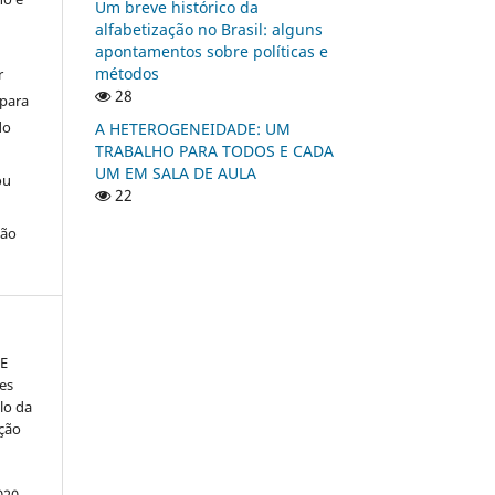
Um breve histórico da
alfabetização no Brasil: alguns
apontamentos sobre políticas e
métodos
r
28
 para
do
A HETEROGENEIDADE: UM
TRABALHO PARA TODOS E CADA
UM EM SALA DE AULA
ou
22
ção
 E
es
lo da
ação