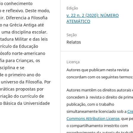
do conhecimento
Edição
 e reflexivo. Deste modo,
v. 22 n. 2 (2020): NÚMERO
r. Diferencia a Filosofia
ATEMÁTICO
o na Grécia Antiga até
uma disciplina escolar.
Seção
tadura Militar e das leis
Relatos
rrículo da Educação
lósofo norte-americano
ia para Crianças, os
Licença
sciplina e se
Autores que publicam nesta revista
e o primeiro ano do
concordam com os seguintes termos
niverso da Filosofia. Por
ráticas propostas por
Autores mantêm os direitos autorais 
riação do currículo de
concedem à revista o direito de prime
ão Básica da Universidade
publicação, com o trabalho
simultaneamente licenciado sob a
Cre
Commons Attribution License
, que p
o compartilhamento irrestrito com
reconhecimento da autoria do trabal