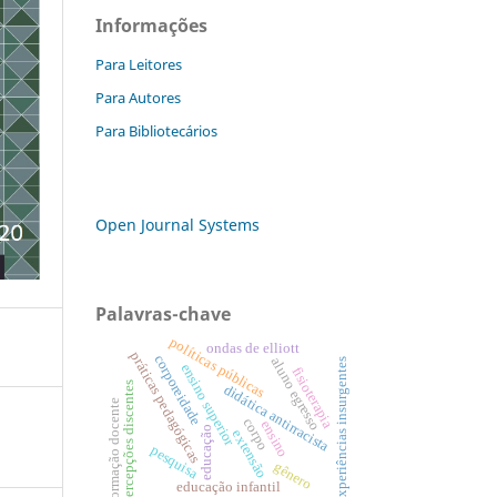
Informações
Para Leitores
Para Autores
Para Bibliotecários
Open Journal Systems
Palavras-chave
políticas públicas
ondas de elliott
práticas pedagógicas
corporeidade
aluno egresso
experiências insurgentes
ensino superior
fisioterapia
percepções discentes
didática antirracista
formação docente
corpo
ensino
educação
extensão
pesquisa
gênero
educação infantil