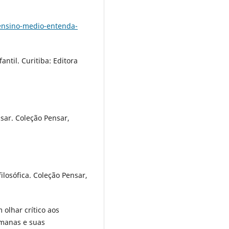
-ensino-medio-entenda-
il. Curitiba: Editora
sar. Coleção Pensar,
 filosófica. Coleção Pensar,
 olhar crítico aos
umanas e suas