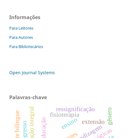
Informações
Para Leitores
Para Autores
Para Bibliotecários
Open Journal Systems
Palavras-chave
ressignificação
educação integral
gênero
emergente bilíngue
fisioterapia
ensino
educação
extensão
aprendizagem