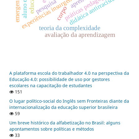
aluno egresso
práticas pedagógicas
experiências insurgentes
didática antirracista
pesquisa
corpo
teoria da complexidade
avaliação da aprendizagem
A plataforma escola do trabalhador 4.0 na perspectiva da
Educação 4.0: possibilidade de uso por gestores
escolares na capacitação de estudantes
151
O lugar político-social do Inglês sem Fronteiras diante da
internacionalização da educação superior brasileira
59
Um breve histórico da alfabetização no Brasil: alguns
apontamentos sobre políticas e métodos
33