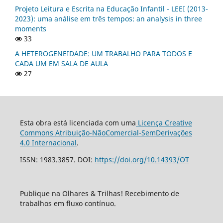
Projeto Leitura e Escrita na Educação Infantil - LEEI (2013-
2023): uma análise em três tempos: an analysis in three
moments
33
A HETEROGENEIDADE: UM TRABALHO PARA TODOS E
CADA UM EM SALA DE AULA
27
Esta obra está licenciada com uma
Licença Creative
Commons Atribuição-NãoComercial-SemDerivações
4.0 Internacional
.
ISSN: 1983.3857. DOI:
https://doi.org/10.14393/OT
Publique na Olhares & Trilhas! Recebimento de
trabalhos em fluxo contínuo.