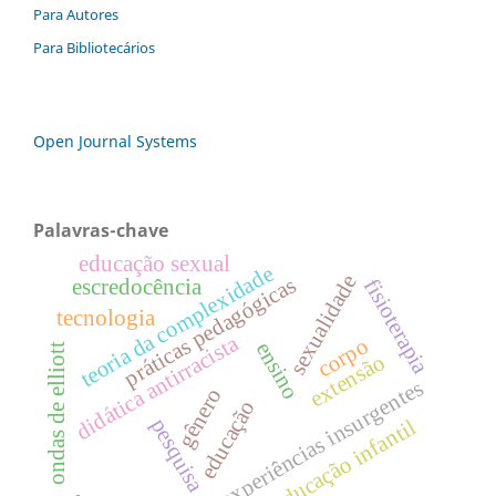
Para Autores
Para Bibliotecários
Open Journal Systems
Palavras-chave
educação sexual
teoria da complexidade
sexualidade
práticas pedagógicas
escredocência
fisioterapia
tecnologia
didática antirracista
corpo
ensino
ondas de elliott
extensão
experiências insurgentes
gênero
educação
pesquisa
educação infantil