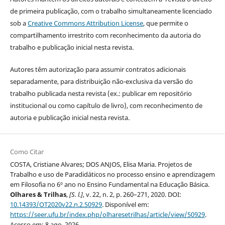
de primeira publicação, com o trabalho simultaneamente licenciado
sob a
Creative Commons Attribution License
, que permite o
compartilhamento irrestrito com reconhecimento da autoria do
trabalho e publicação inicial nesta revista.
Autores têm autorização para assumir contratos adicionais
separadamente, para distribuição não-exclusiva da versão do
trabalho publicada nesta revista (ex.: publicar em repositório
institucional ou como capítulo de livro), com reconhecimento de
autoria e publicação inicial nesta revista.
Como Citar
COSTA, Cristiane Alvares; DOS ANJOS, Elisa Maria. Projetos de
Trabalho e uso de Paradidáticos no processo ensino e aprendizagem
em Filosofia no 6º ano no Ensino Fundamental na Educação Básica.
Olhares & Trilhas
,
[S. l.]
, v. 22, n. 2, p. 260–271, 2020. DOI:
10.14393/OT2020v22.n.2.50929
. Disponível em:
https://seer.ufu.br/index.php/olharesetrilhas/article/view/50929
.
Acesso em: 8 ago. 2026.