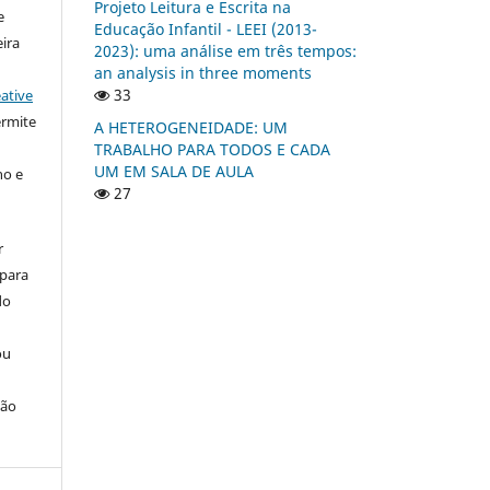
Projeto Leitura e Escrita na
e
Educação Infantil - LEEI (2013-
ira
2023): uma análise em três tempos:
an analysis in three moments
33
ative
ermite
A HETEROGENEIDADE: UM
TRABALHO PARA TODOS E CADA
UM EM SALA DE AULA
ho e
27
r
 para
do
ou
ção