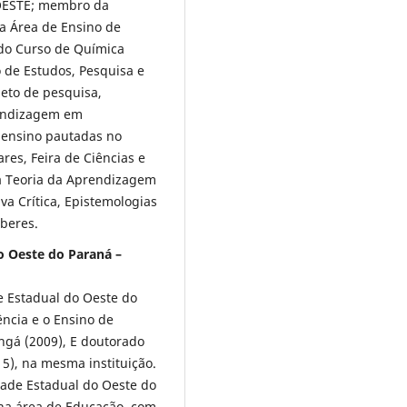
IOESTE; membro da
a Área de Ensino de
do Curso de Química
 de Estudos, Pesquisa e
jeto de pesquisa,
rendizagem em
 ensino pautadas no
es, Feira de Ciências e
da Teoria da Aprendizagem
iva Crítica, Epistemologias
aberes.
o Oeste do Paraná –
 Estadual do Oeste do
ncia e o Ensino de
ngá (2009), E doutorado
5), na mesma instituição.
dade Estadual do Oeste do
na área de Educação, com