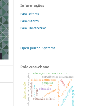
Informações
Para Leitores
Para Autores
Para Bibliotecários
Open Journal Systems
Palavras-chave
educação matemática crítica
pedagogia translanguaging
experiências insurgentes
ensino superior
didática antirracista
gênero
práticas pedagógicas
pesquisa
sexualidade
alfabetização
corpo
extensão
políticas públicas
educação
ensino
tecnologia
aprendizagem
educação infantil