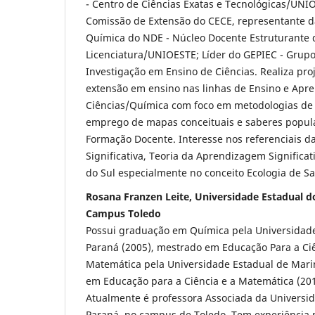
- Centro de Ciências Exatas e Tecnológicas/UN
Comissão de Extensão do CECE, representante d
Química do NDE - Núcleo Docente Estruturante 
Licenciatura/UNIOESTE; Líder do GEPIEC - Grupo
Investigação em Ensino de Ciências. Realiza pro
extensão em ensino nas linhas de Ensino e Ap
Ciências/Química com foco em metodologias de
emprego de mapas conceituais e saberes popular
Formação Docente. Interesse nos referenciais 
Significativa, Teoria da Aprendizagem Significat
do Sul especialmente no conceito Ecologia de S
Rosana Franzen Leite, Universidade Estadual d
Campus Toledo
Possui graduação em Química pela Universidade
Paraná (2005), mestrado em Educação Para a Ciê
Matemática pela Universidade Estadual de Mari
em Educação para a Ciência e a Matemática (201
Atualmente é professora Associada da Universi
Paraná, no campus de Toledo. Tem experiência 