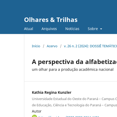
Olhares & Trilhas
Atual
Arquivos
Notícias
Sobre
Início
/
Acervo
/
v. 26 n. 2 (2024): DOSSIÊ TEMÁT
A perspectiva da alfabetiza
um olhar para a produção acadêmica nacional
Kathia Regina Kunzler
Universidade Estadual do Oeste do Paraná – Campus Ca
de Educação, Ciência e Tecnologia do Paraná – Campus
Autor