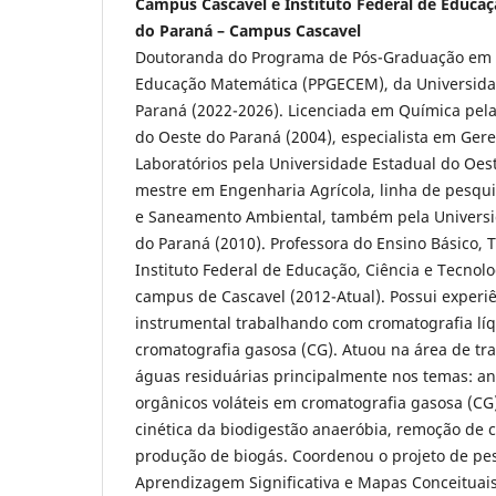
Campus Cascavel e Instituto Federal de Educaçã
do Paraná – Campus Cascavel
Doutoranda do Programa de Pós-Graduação em 
Educação Matemática (PPGECEM), da Universida
Paraná (2022-2026). Licenciada em Química pel
do Oeste do Paraná (2004), especialista em Ger
Laboratórios pela Universidade Estadual do Oes
mestre em Engenharia Agrícola, linha de pesqu
e Saneamento Ambiental, também pela Universi
do Paraná (2010). Professora do Ensino Básico, 
Instituto Federal de Educação, Ciência e Tecnolo
campus de Cascavel (2012-Atual). Possui experi
instrumental trabalhando com cromatografia líq
cromatografia gasosa (CG). Atuou na área de t
águas residuárias principalmente nos temas: an
orgânicos voláteis em cromatografia gasosa (CG
cinética da biodigestão anaeróbia, remoção de 
produção de biogás. Coordenou o projeto de pe
Aprendizagem Significativa e Mapas Conceituai