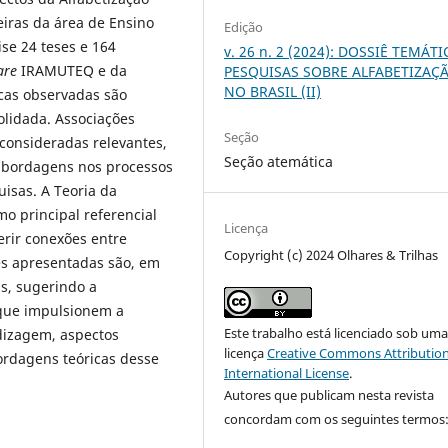
eiras da área de Ensino
Edição
ise 24 teses e 164
v. 26 n. 2 (2024): DOSSIÊ TEMÁTI
are
IRAMUTEQ e da
PESQUISAS SOBRE ALFABETIZAÇ
NO BRASIL (II)
icas observadas são
olidada. Associações
Seção
 consideradas relevantes,
Seção atemática
 abordagens nos processos
isas. A Teoria da
o principal referencial
Licença
ferir conexões entre
Copyright (c) 2024 Olhares & Trilhas
ões apresentadas são, em
s, sugerindo a
que impulsionem a
Este trabalho está licenciado sob um
ndizagem, aspectos
licença
Creative Commons Attribution
ordagens teóricas desse
International License
.
Autores que publicam nesta revista
concordam com os seguintes termos