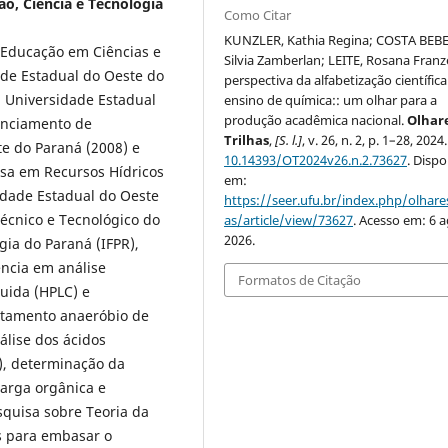
o, Ciência e Tecnologia
Como Citar
KUNZLER, Kathia Regina; COSTA BEBE
Educação em Ciências e
Silvia Zamberlan; LEITE, Rosana Franz
de Estadual do Oeste do
perspectiva da alfabetização científic
a Universidade Estadual
ensino de química:: um olhar para a
produção acadêmica nacional.
Olhar
enciamento de
Trilhas
,
[S. l.]
, v. 26, n. 2, p. 1–28, 2024
te do Paraná (2008) e
10.14393/OT2024v26.n.2.73627
. Dispo
isa em Recursos Hídricos
em:
dade Estadual do Oeste
https://seer.ufu.br/index.php/olhares
Técnico e Tecnológico do
as/article/view/73627
. Acesso em: 6 a
2026.
gia do Paraná (IFPR),
ência em análise
Formatos de Citação
uida (HPLC) e
ratamento anaeróbio de
álise dos ácidos
), determinação da
carga orgânica e
squisa sobre Teoria da
s para embasar o