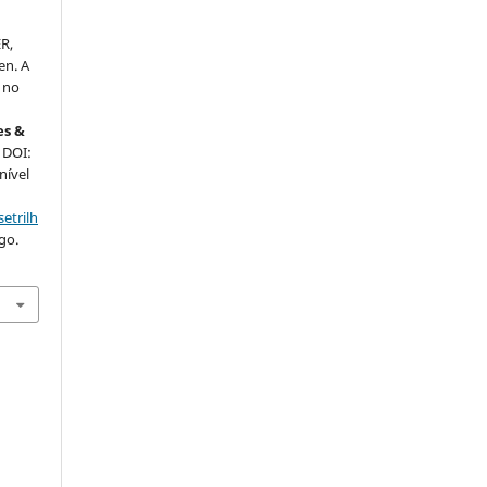
R,
en. A
a no
es &
. DOI:
nível
etrilh
go.