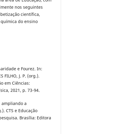
lmente nos seguintes
etização científica,
e química do ensino
naridade e Fourez. In:
 FILHO, J. P. (org.).
ão em Ciências:
sica, 2021, p. 73-94.
: ampliando a
g.). CTS e Educação
pesquisa. Brasília: Editora