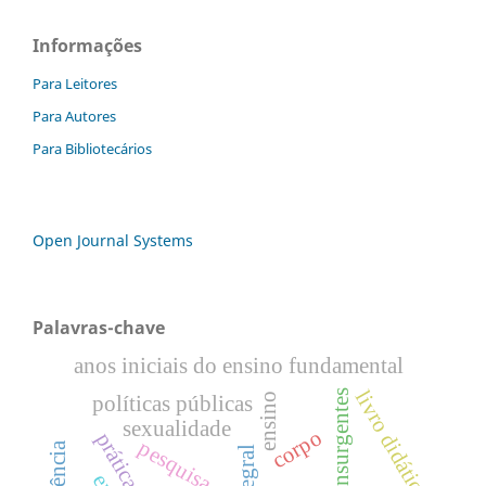
Informações
Para Leitores
Para Autores
Para Bibliotecários
Open Journal Systems
Palavras-chave
anos iniciais do ensino fundamental
livro didático
ensino
políticas públicas
sexualidade
corpo
pesquisa