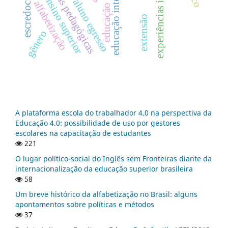
experiências insurgentes
práticas pedagógicas
escredocência
educação integral
ensino superior
aluno egresso
alfabetização
educação
extensão
gênero
A plataforma escola do trabalhador 4.0 na perspectiva da
Educação 4.0: possibilidade de uso por gestores
escolares na capacitação de estudantes
221
O lugar político-social do Inglês sem Fronteiras diante da
internacionalização da educação superior brasileira
58
Um breve histórico da alfabetização no Brasil: alguns
apontamentos sobre políticas e métodos
37