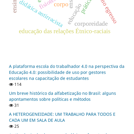
fisioterapia
aluno egresso
ensino
didática antirracista
corpo
educação
corporeidade
educação das relações Étnico-raciais
A plataforma escola do trabalhador 4.0 na perspectiva da
Educação 4.0: possibilidade de uso por gestores
escolares na capacitação de estudantes
114
Um breve histórico da alfabetização no Brasil: alguns
apontamentos sobre políticas e métodos
31
A HETEROGENEIDADE: UM TRABALHO PARA TODOS E
CADA UM EM SALA DE AULA
25