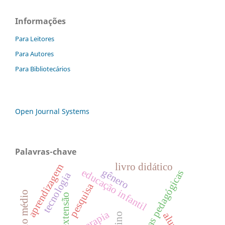
Informações
Para Leitores
Para Autores
Para Bibliotecários
Open Journal Systems
Palavras-chave
livro didático
aprendizagem
gênero
educação infantil
práticas pedagógicas
tecnologia
pesquisa
ensino médio
extensão