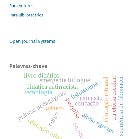
Para Autores
Para Bibliotecários
Open Journal Systems
Palavras-chave
livro didático
trajetória escolar.
educação integral
sequência de fibonacci
emergente bilíngue
fisioterapia
didática antirracista
tecnologia
práticas pedagógicas
extensão
pesquisa
educação
gênero
corpo
aluno egresso
educação infantil
ensino