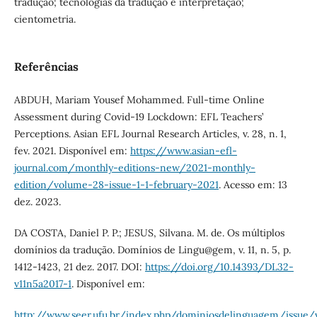
tradução; tecnologias da tradução e interpretação;
cientometria.
Referências
ABDUH, Mariam Yousef Mohammed. Full-time Online
Assessment during Covid-19 Lockdown: EFL Teachers’
Perceptions. Asian EFL Journal Research Articles, v. 28, n. 1,
fev. 2021. Disponível em:
https://www.asian-efl-
journal.com/monthly-editions-new/2021-monthly-
edition/volume-28-issue-1-1-february-2021
. Acesso em: 13
dez. 2023.
DA COSTA, Daniel P. P.; JESUS, Silvana. M. de. Os múltiplos
domínios da tradução. Domínios de Lingu@gem, v. 11, n. 5, p.
1412-1423, 21 dez. 2017. DOI:
https://doi.org/10.14393/DL32-
v11n5a2017-1
. Disponível em:
http://www.seer.ufu.br/index.php/dominiosdelinguagem/issue/