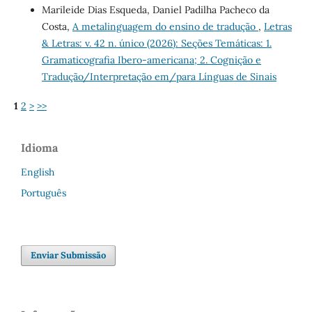
Marileide Dias Esqueda, Daniel Padilha Pacheco da
Costa,
A metalinguagem do ensino de tradução
,
Letras
& Letras: v. 42 n. único (2026): Seções Temáticas: 1.
Gramaticografia Ibero-americana; 2. Cognição e
Tradução/Interpretação em/para Línguas de Sinais
1
2
>
>>
Idioma
English
Português
Enviar Submissão