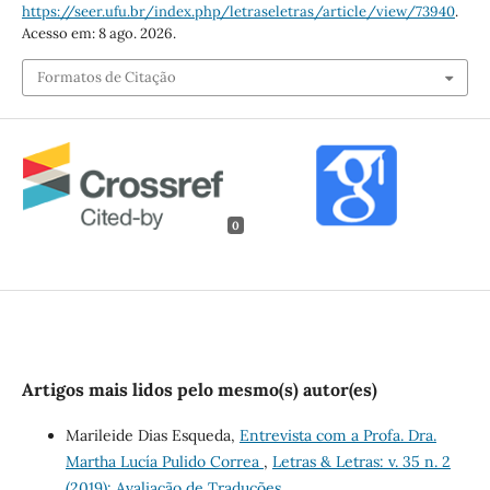
https://seer.ufu.br/index.php/letraseletras/article/view/73940
.
Acesso em: 8 ago. 2026.
Formatos de Citação
0
Artigos mais lidos pelo mesmo(s) autor(es)
Marileide Dias Esqueda,
Entrevista com a Profa. Dra.
Martha Lucía Pulido Correa
,
Letras & Letras: v. 35 n. 2
(2019): Avaliação de Traduções