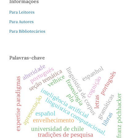
Informações
Para Leitores
Para Autores
Para Bibliotecários
Palavras-chave
alteridade
espanhol
portugués
linguística de corpus
seção temática
português
velhice
cognição
expertise paradigmas
fraseologia
inteligência artificial
pln
gramáticas
franz pöchhacker
apresentação
letras
linguística computacional.
español
libras
envelhecimento
universidad de chile
tradições de pesquisa