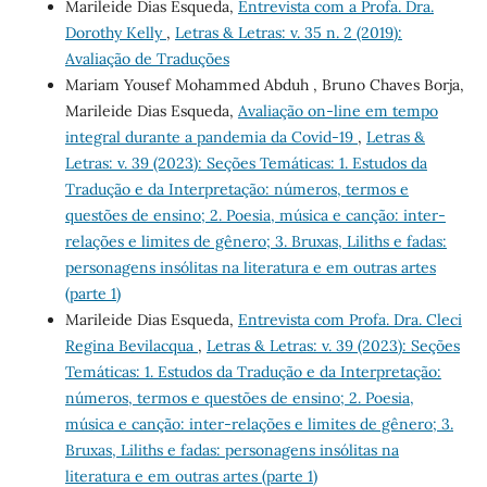
Marileide Dias Esqueda,
Entrevista com a Profa. Dra.
Dorothy Kelly
,
Letras & Letras: v. 35 n. 2 (2019):
Avaliação de Traduções
Mariam Yousef Mohammed Abduh , Bruno Chaves Borja,
Marileide Dias Esqueda,
Avaliação on-line em tempo
integral durante a pandemia da Covid-19
,
Letras &
Letras: v. 39 (2023): Seções Temáticas: 1. Estudos da
Tradução e da Interpretação: números, termos e
questões de ensino; 2. Poesia, música e canção: inter-
relações e limites de gênero; 3. Bruxas, Liliths e fadas:
personagens insólitas na literatura e em outras artes
(parte 1)
Marileide Dias Esqueda,
Entrevista com Profa. Dra. Cleci
Regina Bevilacqua
,
Letras & Letras: v. 39 (2023): Seções
Temáticas: 1. Estudos da Tradução e da Interpretação:
números, termos e questões de ensino; 2. Poesia,
música e canção: inter-relações e limites de gênero; 3.
Bruxas, Liliths e fadas: personagens insólitas na
literatura e em outras artes (parte 1)