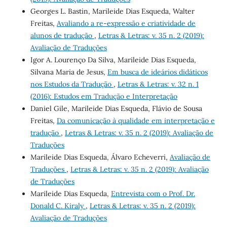
Georges L. Bastin, Marileide Dias Esqueda, Walter
Freitas,
Avaliando a re-expressão e criatividade de
alunos de tradução
,
Letras & Letras: v. 35 n. 2 (2019):
Avaliação de Traduções
Igor A. Lourenço Da Silva, Marileide Dias Esqueda,
Silvana Maria de Jesus,
Em busca de ideários didáticos
nos Estudos da Tradução
,
Letras & Letras: v. 32 n. 1
(2016): Estudos em Tradução e Interpretação
Daniel Gile, Marileide Dias Esqueda, Flávio de Sousa
Freitas,
Da comunicação à qualidade em interpretação e
tradução
,
Letras & Letras: v. 35 n. 2 (2019): Avaliação de
Traduções
Marileide Dias Esqueda, Álvaro Echeverri,
Avaliação de
Traduções
,
Letras & Letras: v. 35 n. 2 (2019): Avaliação
de Traduções
Marileide Dias Esqueda,
Entrevista com o Prof. Dr.
Donald C. Kiraly
,
Letras & Letras: v. 35 n. 2 (2019):
Avaliação de Traduções