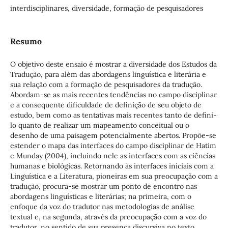
interdisciplinares, diversidade, formação de pesquisadores
Resumo
O objetivo deste ensaio é mostrar a diversidade dos Estudos da
Tradução, para além das abordagens linguística e literária e
sua relação com a formação de pesquisadores da tradução.
Abordam-se as mais recentes tendências no campo disciplinar
e a consequente dificuldade de definição de seu objeto de
estudo, bem como as tentativas mais recentes tanto de defini-
lo quanto de realizar um mapeamento conceitual ou o
desenho de uma paisagem potencialmente abertos. Propõe-se
estender o mapa das interfaces do campo disciplinar de Hatim
e Munday (2004), incluindo nele as interfaces com as ciências
humanas e biológicas. Retornando às interfaces iniciais com a
Linguística e a Literatura, pioneiras em sua preocupação com a
tradução, procura-se mostrar um ponto de encontro nas
abordagens linguísticas e literárias; na primeira, com o
enfoque da voz do tradutor nas metodologias de análise
textual e, na segunda, através da preocupação com a voz do
tradutor, no sentido de sua presença discursiva no texto.