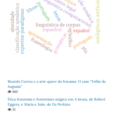
Âmbito legal
seção temática
velhice
linguística computacional.
inteligência artificial
portugués
libras
classificação semântica
expertise paradigmas
letras
alteridade
linguística de corpus
espanhol
cognição
español
apresentação
gramáticas
português
fraseologia
pln
Ricardo Correa e a arte queer do fracasso: O caso “Fofão da
Augusta”
160
Ética feminista e feminismo mágico em A bruxa, de Robert
Eggers, e Maria e João, de Oz Perkins
31