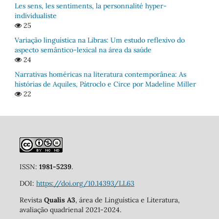
Les sens, les sentiments, la personnalité hyper-
individualiste
25
Variação linguística na Libras: Um estudo reflexivo do
aspecto semântico-lexical na área da saúde
24
Narrativas homéricas na literatura contemporânea: As
histórias de Aquiles, Pátroclo e Circe por Madeline Miller
22
ISSN:
1981-5239
.
DOI:
https://doi.org/10.14393/LL63
Revista
Qualis A3
, área de Linguística e Literatura,
avaliação quadrienal 2021-2024.