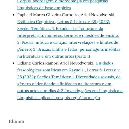
Corpus: abordagem e metodologia em pesquisas
linguísticas de base empírica
Raphael Marco Oliveira Carneiro, Ariel Novodvorski,
Estilística Cognitiva
,
Letras & Letras: v. 39 (2023):
Seções Temáticas: 1. Estudos da Tradução e da
Interpretação: números, termos e questões de ensino;
2. Poesia, música e canção: inter-relações e limites de
gênero; 3. Bruxas, Liliths e fadas: personagens insólitas
na literatura e em outras artes (parte 1)
Lidiane Carlos Ramos, Ariel Novodvorski,
Unidades
fraseológicas somáticas em Rayuela
,
Letras & Letras: v.
38 (2022): Seções Temáticas: 1. Diversidades sexuais, de
gênero e identidade: afinidades na literatura e em
outras artes e mídias & 2. Investigações em Linguística e
Linguística aplicada: pesquisa e(m) formação
Idioma