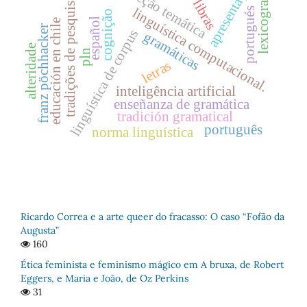
apresentação
lexicografia
seção temática
tradições de pesquisa
libras
linguística computacional.
portugués
cognição
español
educación en chile
franz pöchhacker
linguística de corpus
gramáticas
alteridade
pln
letras
inteligência artificial
enseñanza de gramática
tradición gramatical
português
norma linguística
Ricardo Correa e a arte queer do fracasso: O caso “Fofão da
Augusta”
160
Ética feminista e feminismo mágico em A bruxa, de Robert
Eggers, e Maria e João, de Oz Perkins
31