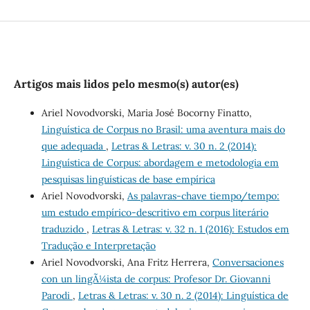
Artigos mais lidos pelo mesmo(s) autor(es)
Ariel Novodvorski, Maria José Bocorny Finatto,
Linguística de Corpus no Brasil: uma aventura mais do
que adequada
,
Letras & Letras: v. 30 n. 2 (2014):
Linguística de Corpus: abordagem e metodologia em
pesquisas linguísticas de base empírica
Ariel Novodvorski,
As palavras-chave tiempo/tempo:
um estudo empírico-descritivo em corpus literário
traduzido
,
Letras & Letras: v. 32 n. 1 (2016): Estudos em
Tradução e Interpretação
Ariel Novodvorski, Ana Fritz Herrera,
Conversaciones
con un lingÃ¼ista de corpus: Profesor Dr. Giovanni
Parodi
,
Letras & Letras: v. 30 n. 2 (2014): Linguística de