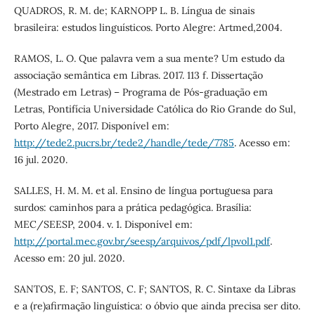
QUADROS, R. M. de; KARNOPP L. B. Língua de sinais
brasileira: estudos linguísticos. Porto Alegre: Artmed,2004.
RAMOS, L. O. Que palavra vem a sua mente? Um estudo da
associação semântica em Libras. 2017. 113 f. Dissertação
(Mestrado em Letras) – Programa de Pós-graduação em
Letras, Pontifícia Universidade Católica do Rio Grande do Sul,
Porto Alegre, 2017. Disponível em:
http://tede2.pucrs.br/tede2/handle/tede/7785
. Acesso em:
16 jul. 2020.
SALLES, H. M. M. et al. Ensino de língua portuguesa para
surdos: caminhos para a prática pedagógica. Brasília:
MEC/SEESP, 2004. v. 1. Disponível em:
http://portal.mec.gov.br/seesp/arquivos/pdf/lpvol1.pdf
.
Acesso em: 20 jul. 2020.
SANTOS, E. F; SANTOS, C. F; SANTOS, R. C. Sintaxe da Libras
e a (re)afirmação linguística: o óbvio que ainda precisa ser dito.