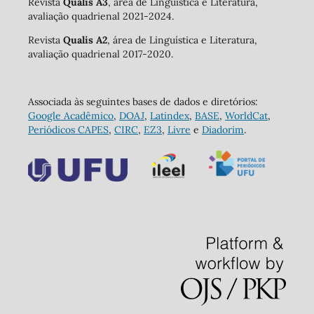
Revista
Qualis A3
, área de Linguística e Literatura,
avaliação quadrienal 2021-2024.
Revista
Qualis A2
, área de Linguística e Literatura,
avaliação quadrienal 2017-2020.
Associada às seguintes bases de dados e diretórios:
Google Acadêmico
,
DOAJ
,
Latindex
,
BASE
,
WorldCat
,
Periódicos CAPES
,
CIRC
,
EZ3
,
Livre
e
Diadorim
.