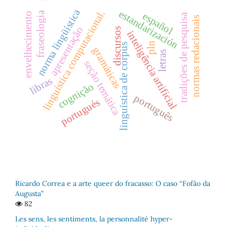
norma lingüística
estandarización
linguística computacional.
fraseologia
envelhecimento
español
tradições de pesquisa
normas redacionais
apresentação
discursos
inteligência artificial
pln
linguística de corpus
gramáticas
letras
seção temática
libras
cognição
português
portugués
Ricardo Correa e a arte queer do fracasso: O caso “Fofão da
Augusta”
82
Les sens, les sentiments, la personnalité hyper-