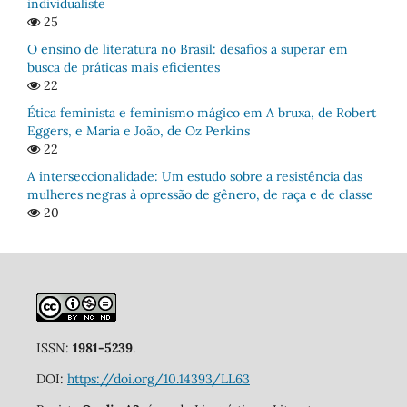
individualiste
25
O ensino de literatura no Brasil: desafios a superar em
busca de práticas mais eficientes
22
Ética feminista e feminismo mágico em A bruxa, de Robert
Eggers, e Maria e João, de Oz Perkins
22
A interseccionalidade: Um estudo sobre a resistência das
mulheres negras à opressão de gênero, de raça e de classe
20
ISSN:
1981-5239
.
DOI:
https://doi.org/10.14393/LL63