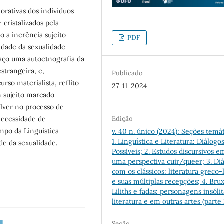
lorativas dos indivíduos
cristalizados pela
 a inerência sujeito-
PDF
idade da sexualidade
 faço uma autoetnografia da
strangeira, e,
Publicado
so materialista, reflito
27-11-2024
um sujeito marcado
lver no processo de
necessidade de
Edição
mpo da Linguística
v. 40 n. único (2024): Seções temát
1. Linguística e Literatura: Diálogo
de da sexualidade.
Possíveis; 2. Estudos discursivos e
uma perspectiva cuir/queer; 3. Di
com os clássicos: literatura greco-
e suas múltiplas recepções; 4. Brux
Liliths e fadas: personagens insóli
literatura e em outras artes (parte 
Seção