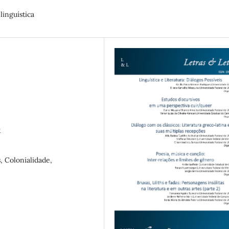
linguística
9
, Colonialidade,