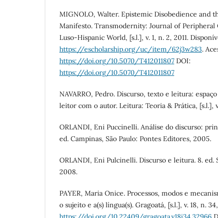
MIGNOLO, Walter. Epistemic Disobedience and th
Manifesto. Transmodernity: Journal of Peripheral 
Luso-Hispanic World, [s.l.], v. 1, n. 2, 2011. Disponí
https://escholarship.org/uc/item/62j3w283
. Ace
https://doi.org/10.5070/T412011807
DOI:
https://doi.org/10.5070/T412011807
NAVARRO, Pedro. Discurso, texto e leitura: espaço
leitor com o autor. Leitura: Teoria & Prática, [s.l.], 
ORLANDI, Eni Puccinelli. Análise do discurso: prin
ed. Campinas, São Paulo: Pontes Editores, 2005.
ORLANDI, Eni Pulcinelli. Discurso e leitura. 8. ed.
2008.
PAYER, Maria Onice. Processos, modos e mecanism
o sujeito e a(s) língua(s). Gragoatá, [s.l.], v. 18, n. 34
https://doi.org/10.22409/gragoata.v18i34.32966
D