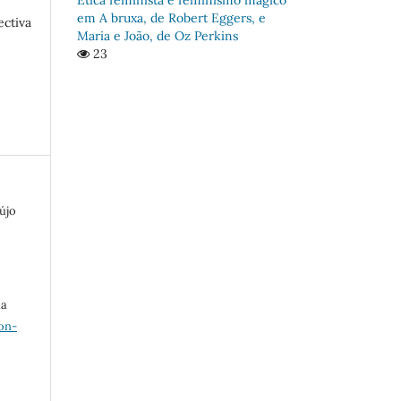
em A bruxa, de Robert Eggers, e
ectiva
Maria e João, de Oz Perkins
23
újo
ma
on-