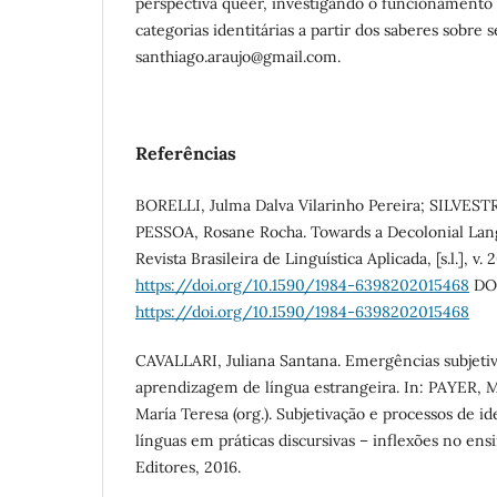
perspectiva queer, investigando o funcionamento
categorias identitárias a partir dos saberes sobre 
santhiago.araujo@gmail.com.
Referências
BORELLI, Julma Dalva Vilarinho Pereira; SILVESTR
PESSOA, Rosane Rocha. Towards a Decolonial Lan
Revista Brasileira de Linguística Aplicada, [s.l.], v.
https://doi.org/10.1590/1984-6398202015468
DO
https://doi.org/10.1590/1984-6398202015468
CAVALLARI, Juliana Santana. Emergências subjeti
aprendizagem de língua estrangeira. In: PAYER, 
María Teresa (org.). Subjetivação e processos de ide
línguas em práticas discursivas – inflexões no ens
Editores, 2016.