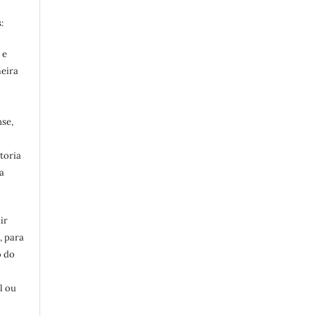
:
 e
meira
se,
toria
a
ir
, para
o do
:
l ou