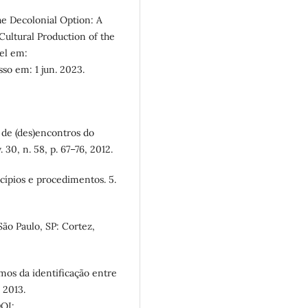
e Decolonial Option: A
Cultural Production of the
vel em:
sso em: 1 jun. 2023.
 de (des)encontros do
v. 30, n. 58, p. 67–76, 2012.
cípios e procedimentos. 5.
 São Paulo, SP: Cortez,
os da identificação entre
, 2013.
OI: