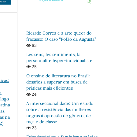
Ricardo Correa e a arte queer do
fracasso: O caso “Fofão da Augusta”
83
Les sens, les sentiments, la
personnalité hyper-individualiste
25
O ensino de literatura no Brasil:
icas:
desafios a superar em busca de
s
práticas mais eficientes
m
24
álogo
A interseccionalidade: Um estudo
latina
sobre a resistência das mulheres
as,
negras à opressão de gênero, de
tas na
raça e de classe
2)
23
Ética feminista e feminismo mágico