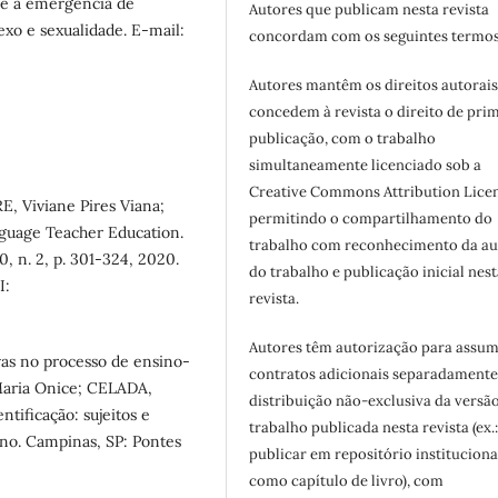
 e a emergência de
Autores que publicam nesta revista
sexo e sexualidade. E-mail:
concordam com os seguintes termos
Autores mantêm os direitos autorais
concedem à revista o direito de pri
publicação, com o trabalho
simultaneamente licenciado sob a
Creative Commons Attribution Licen
E, Viviane Pires Viana;
permitindo o compartilhamento do
guage Teacher Education.
trabalho com reconhecimento da au
 20, n. 2, p. 301-324, 2020.
do trabalho e publicação inicial nest
I:
revista.
Autores têm autorização para assum
vas no processo de ensino-
contratos adicionais separadamente
Maria Onice; CELADA,
distribuição não-exclusiva da versã
ntificação: sujeitos e
trabalho publicada nesta revista (ex.
ino. Campinas, SP: Pontes
publicar em repositório instituciona
como capítulo de livro), com