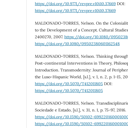
https://doi.org/10.9771/revpre.v10i10.37669
DOI:
https://doi.org/10.9771/revpre.v10i10.37669
MALDONADO-TORRES, Nelson. On the Coloniality 
to the Development of a Concept. Cultural Studies, [s
2400270, 2007.
https://doi.org/10.1080/095023
https://doi.org/10.1080/09502380601162548
MALDONADO-TORRES, Nelson. Thinking through t
Post-continental Interventions in Theory, Philos
Introduction. Transmodernity: Journal of Peripher
the Luso-Hispanic World, [s.l.], v. 1, n. 2, p. 1-15, 20
https://doi.org/10.5070/T412011805
DOI:
https://doi.org/10.5070/T412011805
MALDONADO-TORRES, Nelson. Transdisciplinarida
Sociedade e Estado, [s.l.], v. 31, n. 1, p. 75-97, 2016.
https://doi.org/10.1590/S0102-69922016000100
https://doi.org/10.1590/S0102-69922016000100