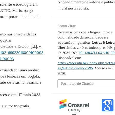
reconhecimento de autoria e public
ciente e ideologia. In:
inicial nesta revista.
TO, Marisa (org.).
ontemporaneidade. 1. ed.
Como Citar
No armário da/pela língua: Entre a
to nas universidades
colonialidade da sexualidade e a
 quatro
educação linguística .
Letras & Letra
edade e Estado, [s.l.], v.
Uberlândia, v. 40, n. único, p. e4019 | 
S0102-69922016000100003
19, 2024. DOI:
10.14393/LL63-v40-20
Disponível em:
00100003
https://seer.ufu.br/index.php/letras
as/article/view/71795
. Acesso em: 6
exualidade: uma análise
2026.
ções lésbicas em Bogotá,
de de Brasília, Brasília e
Formatos de Citação
 Acesso em: 17 maio 2023.
 a autoetnografia.