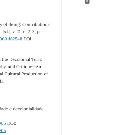
0
of Being: Contributions
.l.], v. 21, n. 2-3, p.
80601162548
DOI:
he Decolonial Turn:
ophy, and Critique—An
al Cultural Production of
11.
de e decolonialidade.
005
DOI:
005