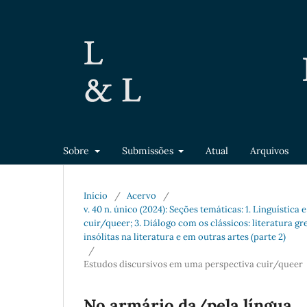
Sobre
Submissões
Atual
Arquivos
Início
/
Acervo
/
v. 40 n. único (2024): Seções temáticas: 1. Linguístic
cuir/queer; 3. Diálogo com os clássicos: literatura gr
insólitas na literatura e em outras artes (parte 2)
/
Estudos discursivos em uma perspectiva cuir/queer
No armário da/pela língua