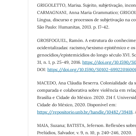
GRIGOLETTO, Marisa. Sujeito, subjetivação, incons
CARMAGNANI, Anna Maria Grammatico; GRIGOLET
Língua, discurso e processos de subjetivação na c
São Paulo: Humanitas, 2013. p. 17–42.
GROSFOGUEL, Ramón. A estrutura do conhecimen
ocidentalizadas: racismo/sexismo epistêmico e os
genocídios/epistemicídios do longo século XVI. Soci
31, n. 1, p. 25-49, 2016.
https://doi.org/10.1590/
DOI:
https://doi.org/10.1590/S0102-699220160
MACEDO, Ana Cláudia Beserra. Colonialidade da s
comparada e colaborativa sobre violência em rela
Brasília e Cidade do México. 2020. 214 f. Universida
Cidade do México, 2020. Disponível em:
https://repositorio.unb.br/handle/10482/39418
.
MAIA, Suzana; BATISTA, Jeferson. Reflexões sobre
Prelúdios, Salvador, v. 9, n. 10, p. 240-246, 2020.