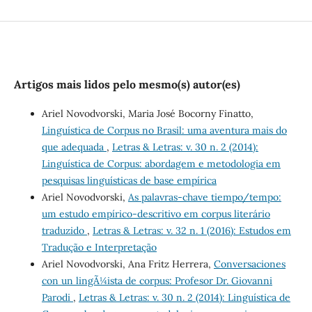
Artigos mais lidos pelo mesmo(s) autor(es)
Ariel Novodvorski, Maria José Bocorny Finatto,
Linguística de Corpus no Brasil: uma aventura mais do
que adequada
,
Letras & Letras: v. 30 n. 2 (2014):
Linguística de Corpus: abordagem e metodologia em
pesquisas linguísticas de base empírica
Ariel Novodvorski,
As palavras-chave tiempo/tempo:
um estudo empírico-descritivo em corpus literário
traduzido
,
Letras & Letras: v. 32 n. 1 (2016): Estudos em
Tradução e Interpretação
Ariel Novodvorski, Ana Fritz Herrera,
Conversaciones
con un lingÃ¼ista de corpus: Profesor Dr. Giovanni
Parodi
,
Letras & Letras: v. 30 n. 2 (2014): Linguística de