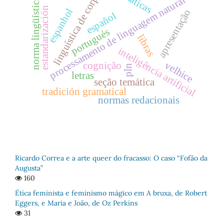
linguística de corpus
processamento de linguagem natural
norma lingüística
estandarización
espanhol
apresentação
español
portugués
libras
inteligência artificial
velhice
cognição
pln
letras
seção temática
tradición gramatical
normas redacionais
Ricardo Correa e a arte queer do fracasso: O caso “Fofão da
Augusta”
160
Ética feminista e feminismo mágico em A bruxa, de Robert
Eggers, e Maria e João, de Oz Perkins
31