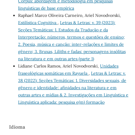
Corpus: abordagem e metodologia em pesquisas
linguísticas de base empírica
Raphael Marco Oliveira Carneiro, Ariel Novodvorski,
Estilística Cognitiva
,
Letras & Letras: v. 39 (2023):
Seções Temáticas: 1. Estudos da Tradução e da
Interpretação: números, termos e questões de ensino;
2. Poesia, música e canção: inter-relações e limites de
gênero; 3. Bruxas, Liliths e fadas: personagens insólitas
na literatura e em outras artes (parte 1)
Lidiane Carlos Ramos, Ariel Novodvorski,
Unidades
fraseológicas somáticas em Rayuela
,
Letras & Letras: v.
38 (2022): Seções Temáticas: 1. Diversidades sexuais, de
gênero e identidade: afinidades na literatura e em
outras artes e mídias & 2. Investigações em Linguística e
Linguística aplicada: pesquisa e(m) formação
Idioma