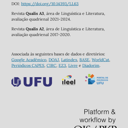
DOI:
https://doi.org/10.14393/LL63
Revista
Qualis A3
, área de Linguística e Literatura,
avaliação quadrienal 2021-2024.
Revista
Qualis A2
, área de Linguística e Literatura,
avaliação quadrienal 2017-2020.
Associada às seguintes bases de dados e diretórios:
Google Acadêmico
,
DOAJ
,
Latindex
,
BASE
,
WorldCat
,
Periódicos CAPES
,
CIRC
,
EZ3
,
Livre
e
Diadorim
.