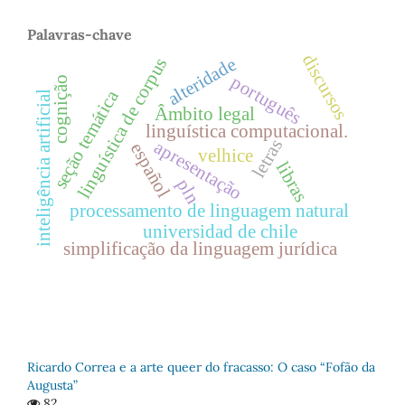
Palavras-chave
discursos
alteridade
linguística de corpus
português
cognição
seção temática
inteligência artificial
Âmbito legal
linguística computacional.
letras
apresentação
español
velhice
libras
pln
processamento de linguagem natural
universidad de chile
simplificação da linguagem jurídica
Ricardo Correa e a arte queer do fracasso: O caso “Fofão da
Augusta”
82