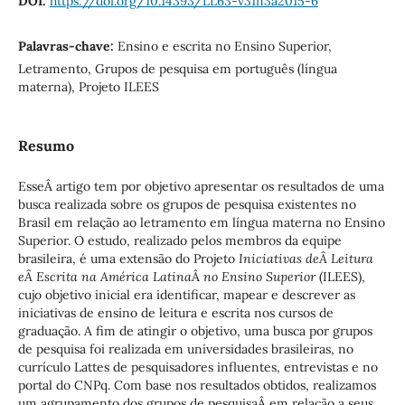
DOI:
https://doi.org/10.14393/LL63-v31n3a2015-6
Palavras-chave:
Ensino e escrita no Ensino Superior,
Letramento, Grupos de pesquisa em português (língua
materna), Projeto ILEES
Resumo
EsseÂ artigo tem por objetivo apresentar os resultados de uma
busca realizada sobre os grupos de pesquisa existentes no
Brasil em relação ao letramento em língua materna no Ensino
Superior. O estudo, realizado pelos membros da equipe
brasileira, é uma extensão do Projeto
Iniciativas deÂ Leitura
eÂ Escrita na América Latina
Â
no Ensino Superior
(ILEES),
cujo objetivo inicial era identificar, mapear e descrever as
iniciativas de ensino de leitura e escrita nos cursos de
graduação. A fim de atingir o objetivo, uma busca por grupos
de pesquisa foi realizada em universidades brasileiras, no
currículo Lattes de pesquisadores influentes, entrevistas e no
portal do CNPq. Com base nos resultados obtidos, realizamos
um agrupamento dos grupos de pesquisaÂ em relação a seus