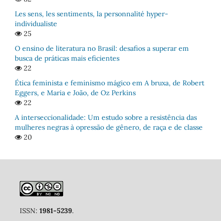
Les sens, les sentiments, la personnalité hyper-
individualiste
25
O ensino de literatura no Brasil: desafios a superar em
busca de práticas mais eficientes
22
Ética feminista e feminismo mágico em A bruxa, de Robert
Eggers, e Maria e João, de Oz Perkins
22
A interseccionalidade: Um estudo sobre a resistência das
mulheres negras à opressão de gênero, de raça e de classe
20
ISSN:
1981-5239
.