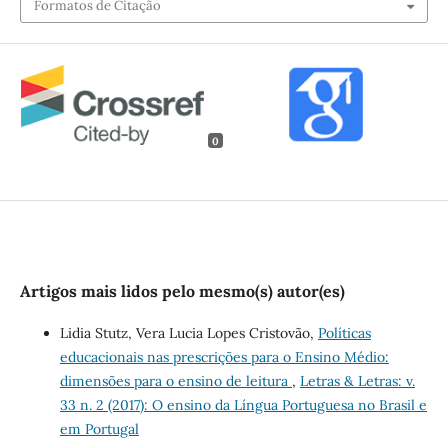
Formatos de Citação
0
Artigos mais lidos pelo mesmo(s) autor(es)
Lidia Stutz, Vera Lucia Lopes Cristovão,
Políticas
educacionais nas prescrições para o Ensino Médio:
dimensões para o ensino de leitura
,
Letras & Letras: v.
33 n. 2 (2017): O ensino da Língua Portuguesa no Brasil e
em Portugal