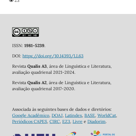
23
ISSN:
1981-5239
.
DOI:
https://doi.org/10.14393/LL63
Revista
Qualis A3
, área de Linguística e Literatura,
avaliação quadrienal 2021-2024.
Revista
Qualis A2
, área de Linguística e Literatura,
avaliação quadrienal 2017-2020.
Associada às seguintes bases de dados e diretórios:
Google Acadêmico
,
DOAJ
,
Latindex
,
BASE
,
WorldCat
,
Periódicos CAPES
,
CIRC
,
EZ3
,
Livre
e
Diadorim
.