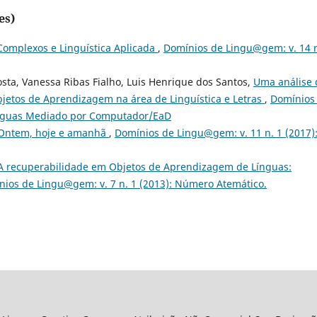
es)
Complexos e Linguística Aplicada
,
Domínios de Lingu@gem: v. 14 n
sta, Vanessa Ribas Fialho, Luis Henrique dos Santos,
Uma análise 
bjetos de Aprendizagem na área de Linguística e Letras
,
Domínios
Línguas Mediado por Computador/EaD
Ontem, hoje e amanhã
,
Domínios de Lingu@gem: v. 11 n. 1 (2017)
A recuperabilidade em Objetos de Aprendizagem de Línguas:
ios de Lingu@gem: v. 7 n. 1 (2013): Número Atemático.