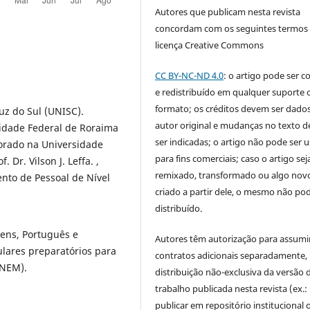
Autores que publicam nesta revista
concordam com os seguintes termos
licença Creative Commons
CC BY-NC-ND 4.0
: o artigo pode ser c
e redistribuído em qualquer suporte 
formato; os créditos devem ser dado
uz do Sul (UNISC).
autor original e mudanças no texto 
sidade Federal de Roraima
ser indicadas; o artigo não pode ser 
torado na Universidade
para fins comerciais; caso o artigo sej
 Dr. Vilson J. Leffa. ,
remixado, transformado ou algo novo
to de Pessoal de Nível
criado a partir dele, o mesmo não pod
distribuído.
ens, Português e
Autores têm autorização para assumi
lares preparatórios para
contratos adicionais separadamente,
ENEM).
distribuição não-exclusiva da versão 
trabalho publicada nesta revista (ex.:
publicar em repositório institucional 