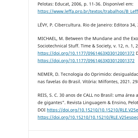
Pelotas: Educat, 2006, p. 11-36. Disponível em:
https://www.leffa.pro.br/textos/trabalhos/B_Lef
LÉVY, P. Cibercultura. Rio de Janeiro: Editora 34,
MICHAEL, M. Between the Mundane and the Exotic
Sociotechnical Stuff. Time & Society, v. 12, n. 1,
https://doi.org/10.1177/0961463X03012001372
D
https://doi.org/10.1177/0961463X03012001372
NEMER, D. Tecnologia do Oprimido: desigualdad
nas favelas do Brasil. Vitória: Milfontes, 2021. 29
REIS, S. C. 30 anos de CALL no Brasil: uma áre
de gigantes”. Revista Linguagem & Ensino, Pelota
DOI
https://doi.org/10.15210/10.15210/RLE.V25e
https://doi.org/10.15210/10.15210/RLE.V25espec