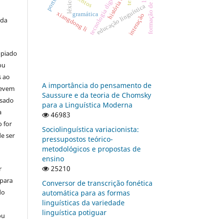
formação de intérpretes
tecnologia digital
léxico
educação linguística
xiangdong li
gramática
interação
 da
opiado
ou
s ao
A importância do pensamento de
devem
Saussure e da teoria de Chomsky
usado
para a Linguística Moderna
a
46983
 for
Sociolinguística variacionista:
e ser
pressupostos teórico-
metodológicos e propostas de
ensino
25210
r
 para
Conversor de transcrição fonética
do
automática para as formas
linguísticas da variedade
linguística potiguar
ou