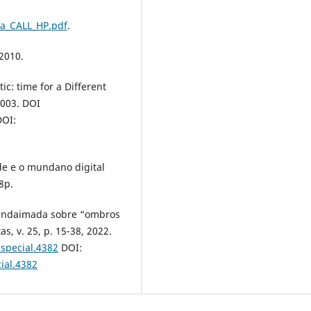
fa_CALL_HP.pdf
.
 2010.
: time for a Different
 2003. DOI
OI:
e e o mundano digital
8p.
a andaimada sobre “ombros
s, v. 25, p. 15-38, 2022.
special.4382
DOI:
ial.4382