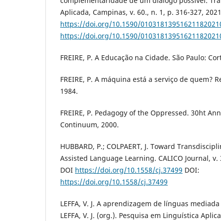
complementaridade de um diálogo possível. Tra
Aplicada, Campinas, v. 60., n. 1, p. 316-327, 202
https://doi.org/10.1590/01031813951621182021
https://doi.org/10.1590/01031813951621182021
FREIRE, P. A Educação na Cidade. São Paulo: Cort
FREIRE, P. A máquina está a serviço de quem? Re
1984.
FREIRE, P. Pedagogy of the Oppressed. 30ht Ann
Continuum, 2000.
HUBBARD, P.; COLPAERT, J. Toward Transdiscipli
Assisted Language Learning. CALICO Journal, v. 36
DOI
https://doi.org/10.1558/cj.37499
DOI:
https://doi.org/10.1558/cj.37499
LEFFA, V. J. A aprendizagem de línguas mediada
LEFFA, V. J. (org.). Pesquisa em Linguística Apli