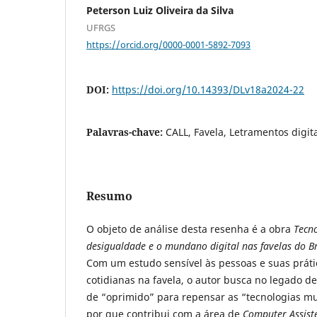
Peterson Luiz Oliveira da Silva
UFRGS
https://orcid.org/0000-0001-5892-7093
DOI:
https://doi.org/10.14393/DLv18a2024-22
Palavras-chave:
CALL, Favela, Letramentos digita
Resumo
O objeto de análise desta resenha é a obra
Tecn
desigualdade e o mundano digital nas favelas do Br
Com um estudo sensível às pessoas e suas práti
cotidianas na favela, o autor busca no legado de
de “oprimido” para repensar as “tecnologias mu
por que contribui com a área de
Computer Assist