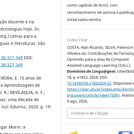
como capítulo de livro), com
reconhecimento de autoria e publica
inicial nesta revista.
ação docente e na
tecnologias hoje. In:
rg.) Letras para a
Como Citar
guas e literaturas. São
COSTA, Alan Ricardo; SILVA, Peterson 
Oliveira da. Contribuições de Tecnolo
138.327-349
DOI:
Oprimido para a área de Computer
138.327-349
Assisted Language Learning (CALL).
Domínios de Lingu@gem
, Uberlândi
18, p. e1822, 2024. DOI:
IVEIRA, E. 10 anos de
10.14393/DLv18a2024-22
. Disponível
s e Aprendizagem de
https://seer.ufu.br/index.php/domin
V. R.; BEVILÁQUA, A. F.;
inguagem/article/view/72001
. Acess
guas: uma década de
9 ago. 2026.
Sul: Edunisc, 2020. p. 19-
Formatos de Citação
dgar Morin: a