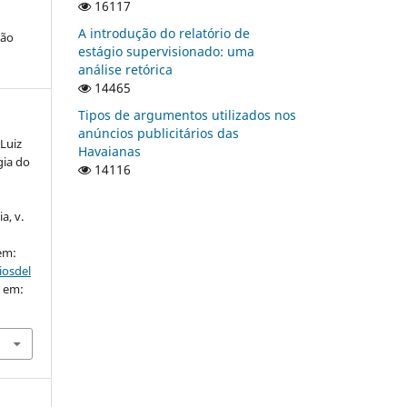
16117
A introdução do relatório de
ção
estágio supervisionado: uma
análise retórica
14465
Tipos de argumentos utilizados nos
anúncios publicitários das
Luiz
Havaianas
gia do
14116
a, v.
 em:
iosdel
o em: