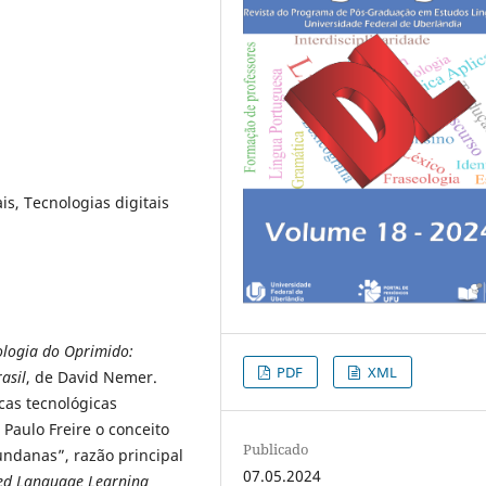
is, Tecnologias digitais
ologia do Oprimido:
PDF
XML
asil
, de David Nemer.
cas tecnológicas
 Paulo Freire o conceito
Publicado
ndanas”, razão principal
07.05.2024
ed Language Learning