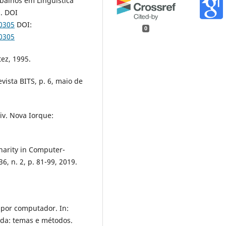
balhos em Linguística
1. DOI
0305
DOI:
0
0305
ez, 1995.
vista BITS, p. 6, maio de
iv. Nova Iorque:
narity in Computer-
, n. 2, p. 81-99, 2019.
 por computador. In:
cada: temas e métodos.