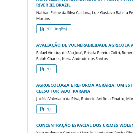
RIVER III, BRAZIL
Nathan Felipe da Silva Caldana, Luiz Gustavo Batista Fer
Martins
PDF (Inglês)
AVALIAÇÃO DE VULNERABILIDADE AGRÍCOLA À
Rafael Vinícius de São José, Priscila Pereira Coltri, Ro
Ralph Charles, Kezia Andrade dos Santos
PDF
AGROECOLOGIA E REFORMA AGRÁRIA: UM ES
CELSO FURTADO, PARANÁ
Jucélia Valeriano da Silva, Roberto Antônio Finatto, Má
PDF
CONCENTRAÇÃO ESPACIAL DOS CRIMES VIOLE
Yata Anderson Gonzaga Masullo, Janderson Rocha Silva,