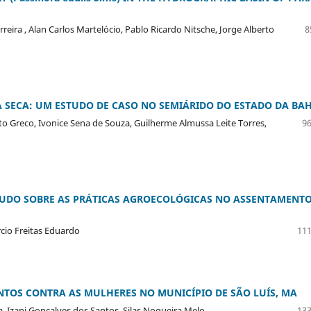
reira , Alan Carlos Martelócio, Pablo Ricardo Nitsche, Jorge Alberto
8
 SECA: UM ESTUDO DE CASO NO SEMIÁRIDO DO ESTADO DA BA
berto Greco, Ivonice Sena de Souza, Guilherme Almussa Leite Torres,
96
TUDO SOBRE AS PRÁTICAS AGROECOLÓGICAS NO ASSENTAMENT
rcio Freitas Eduardo
111
NTOS CONTRA AS MULHERES NO MUNICÍPIO DE SÃO LUÍS, MA
 Izani Gonçalves dos Santos, Silas Nogueira Melo
133