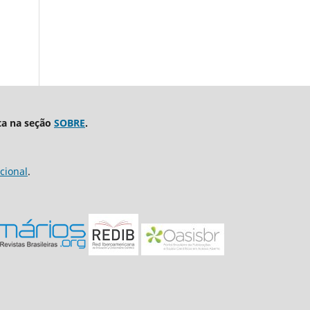
ta na seção
SOBRE
.
cional
.