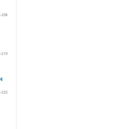
–208
-219
DE
-233