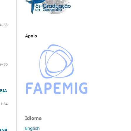
4–58
Apoio
9–70
RIA
71-84
Idioma
English
RANÁ