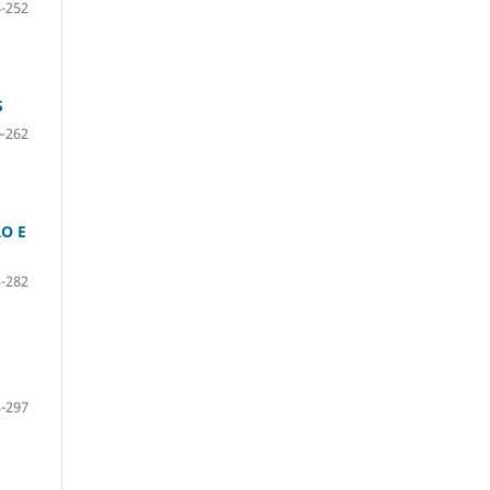
-252
S
–262
O E
-282
-297