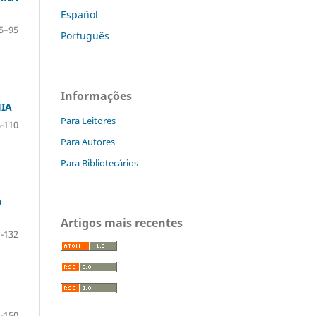
Español
5–95
Português
Informações
HIA
Para Leitores
-110
Para Autores
Para Bibliotecários
O
Artigos mais recentes
-132
-150