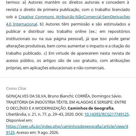
termos: a) Autores mantém os direitos autorais e concedem à
revista o direito de primeira publicação, com o trabalho licenciado
sob a
Creative Commons Atribuição-NãoComercial-SemDerivações
4.0 Internacional
. b) Autores têm permissão e são estimulados a
publicar e distribuir seu trabalho online (ex.: em repositórios
institucionais ou na sua página pessoal), já que isso pode gerar
alterações produtivas, bem como aumentar o impacto e a citação do
trabalho publicado. c) Em virtude de aparecerem nesta revista de
acesso público, os artigos são de uso gratuito, com atribuições
próprias, em aplicações educacionais e não-comerciais.
Como Citar
GONÇALVES DA SILVA, Bruno Bianchi; CORRÊA, Domingos Sávio.
TRAJETÓRIA DA INDÚSTRIA TÊXTIL EM ALAGOAS E SERGIPE: ENTRE
O DECLÍNIO E A MODERNIZAÇÃO.
Caminhos de Geografia
,
Uberlândia, v. 21, n. 77, p. 29–43, 2020. DOI:
10.14393/RCG217749125
.
Disponível em:
https://seer.ufu.br/index.php/caminhosdegeografia/article/view/4
9125
. Acesso em: 9 ago. 2026.