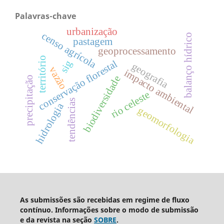
Palavras-chave
urbanização
censo agrícola
balanço hídrico
pastagem
geoprocessamento
território
conservação florestal
sig
geografia
vazão
impacto ambiental
biodiversidade
precipitação
rio celeste
tendências
hidrologia
geomorfologia
As submissões são recebidas em regime de fluxo
contínuo. Informações sobre o modo de submissão
e da revista na seção
SOBRE
.