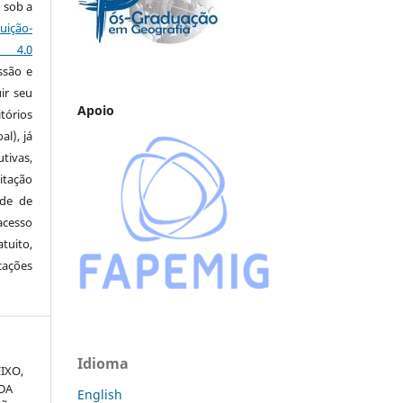
 sob a
ção-
s 4.0
ssão e
ir seu
Apoio
tórios
al), já
tivas,
itação
ude de
cesso
tuito,
cações
Idioma
EIXO,
 DA
English