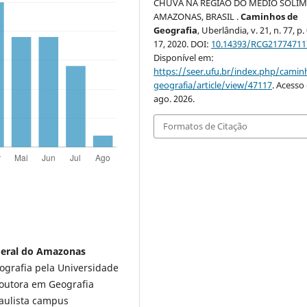
CHUVA NA REGIÃO DO MÉDIO SOLIM
AMAZONAS, BRASIL .
Caminhos de
Geografia
, Uberlândia, v. 21, n. 77, p.
17, 2020. DOI:
10.14393/RCG21774711
Disponível em:
https://seer.ufu.br/index.php/cami
geografia/article/view/47117
. Acesso
ago. 2026.
Formatos de Citação
ederal do Amazonas
grafia pela Universidade
Doutora em Geografia
Paulista campus