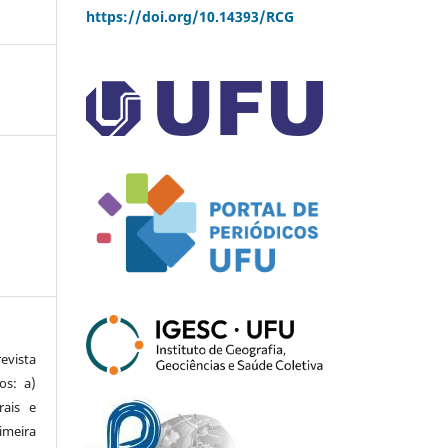
https://doi.org/10.14393/RCG
vista
os: a)
rais e
imeira