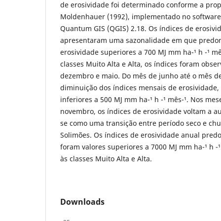
de erosividade foi determinado conforme a pro
Moldenhauer (1992), implementado no softwar
Quantum GIS (QGIS) 2.18. Os índices de erosivi
apresentaram uma sazonalidade em que predom
erosividade superiores a 700 MJ mm ha-¹ h -¹ mê
classes Muito Alta e Alta, os índices foram obs
dezembro e maio. Do mês de junho até o mês de
diminuição dos índices mensais de erosividade
inferiores a 500 MJ mm ha-¹ h -¹ mês-¹. Nos mes
novembro, os índices de erosividade voltam a a
se como uma transição entre período seco e ch
Solimões. Os índices de erosividade anual pred
foram valores superiores a 7000 MJ mm ha-¹ h -
às classes Muito Alta e Alta.
Downloads