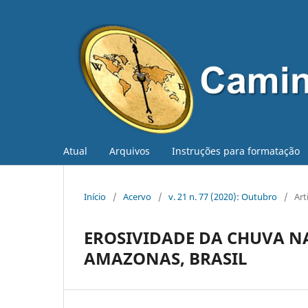
Atual
Arquivos
Instruções para formatação
Início
/
Acervo
/
v. 21 n. 77 (2020): Outubro
/
Art
EROSIVIDADE DA CHUVA N
AMAZONAS, BRASIL