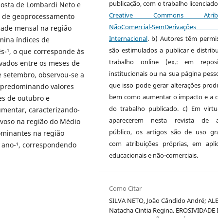
publicação, com o trabalho licenciado
posta de Lombardi Neto e
Creative Commons Atribui
e de geoprocessamento
NãoComercial-SemDerivaçõe
dade mensal na região
Internacional
. b) Autores têm permi
ina índices de
são estimulados a publicar e distribu
s-¹, o que corresponde às
trabalho online (ex.: em reposi
ervados entre os meses de
institucionais ou na sua página pesso
 setembro, observou-se a
que isso pode gerar alterações produ
, predominando valores
bem como aumentar o impacto e a c
es de outubro e
do trabalho publicado. c) Em virt
umentar, caracterizando-
aparecerem nesta revista de a
uvoso na região do Médio
público, os artigos são de uso gra
ominantes na região
com atribuições próprias, em apli
¹ ano-¹, correspondendo
educacionais e não-comerciais.
Como Citar
SILVA NETO, João Cândido André; AL
Natacha Cintia Regina. EROSIVIDADE