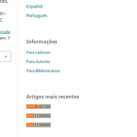
ÕES,
Español
 01–
Português
7
.
nhosde
 em: 7
Informações
Para Leitores
Para Autores
Para Bibliotecários
Artigos mais recentes