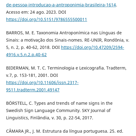
de-pessoa-introducao-a-antroponimia-brasileira-1614
.
Acesso em: 24 ago. 2023. DOI
https://doi.org/10.5151/9786555500011
BARROS, M. E. Taxonomia Antroponímica nas Línguas de
Sinais: a motivação dos Sinais-nomes. RE-UNIR, Rondônia, v.
5, n. 2, p. 40-62, 2018. DOI
https://doi.org/10.47209/2594-
4916.v.5.n.2.p.40-62
BIDERMAN, M. T. C. Terminologia e Lexicografia. Tradterm,
v.7, p. 153-181, 2001. DOI
https://doi.org/10.11606/issn.2317-
9511.tradterm.2001.49147
BÖRSTELL, C. Types and trends of name signs in the
Swedish Sign Language Community. SKY Journal of
Linguistics, Finlândia, v. 30, p. 22-54, 2017.
CÂMARA JR., J. M. Estrutura da língua portuguesa. 25. ed.