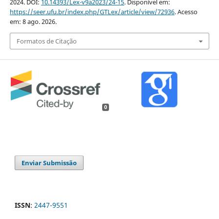
2024. DOI:
10.14393/Lex-v9a2023/24-15
. Disponível em:
https://seer.ufu.br/index.php/GTLex/article/view/72936
. Acesso
em: 8 ago. 2026.
Formatos de Citação
0
Enviar Submissão
ISSN
:
2447-9551