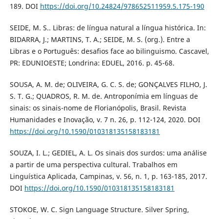
189. DOI
https://doi.org/10.24824/978652511959.5.175-190
SEIDE, M. S.. Libras: de língua natural a língua histórica. In:
BIDARRA, J.; MARTINS, T. A.; SEIDE, M. S. (org.). Entre a
Libras e o Português: desafios face ao bilinguismo. Cascavel,
PR: EDUNIOESTE; Londrina: EDUEL, 2016. p. 45-68.
SOUSA, A. M. de; OLIVEIRA, G. C. S. de; GONÇALVES FILHO, J.
S. T. G.; QUADROS, R. M. de. Antroponímia em línguas de
sinais: os sinais-nome de Florianópolis, Brasil. Revista
Humanidades e Inovação, v. 7 n. 26, p. 112-124, 2020. DOI
https://doi.org/10.1590/010318135158183181
SOUZA, I. L.; GEDIEL, A. L. Os sinais dos surdos: uma análise
a partir de uma perspectiva cultural. Trabalhos em
Linguística Aplicada, Campinas, v. 56, n. 1, p. 163-185, 2017.
DOI
https://doi.org/10.1590/010318135158183181
STOKOE, W. C. Sign Language Structure. Silver Spring,