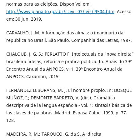
normas para as eleições. Disponível em:
http://www.planalto.gov.br/ccivil_03/leis/l9504.htm
. Acesso
em: 30 jun. 2019.
CARVALHO, J. M. A formação das almas: o imaginário da
república no Brasil. São Paulo. Companhia das Letras, 1987.
CHALOUB, J. G. S.; PERLATTO F. Intelectuais da “nova direita”
brasileira: ideias, retórica e prática política. In: Anais do 39º
Encontro Anual da ANPOCS, v. 1. 39º Encontro Anual da
ANPOCS, Caxambu, 2015.
FERNÁNDEZ LEBORANS, M. J. El nombre propio. In: BOSQUE
MUÑOZ, I.; DEMONTE BARRETO, V. (dir.). Gramática
descriptiva de la lengua española - vol. 1: sintaxis básica de
las clases de palabras. Madrid: Espasa Calpe, 1999. p. 77-
128.
MADEIRA, R. M.; TAROUCO, G. da S. A ‘direita