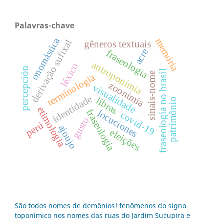
Palavras-chave
onomástica
memória
derivação sufixal
gêneros textuais
acre
fraseologia
antroponímia
léxico
percepción
fraseologia no brasil
sinais-nome
terminologia
zoonímia
visualidade
identidade
libras
patrimônio
etimologia
fraseología
locuciones
covid-19
gusto
perú
ajoujo
eleições
São todos nomes de demônios! fenômenos do signo
toponímico nos nomes das ruas do Jardim Sucupira e