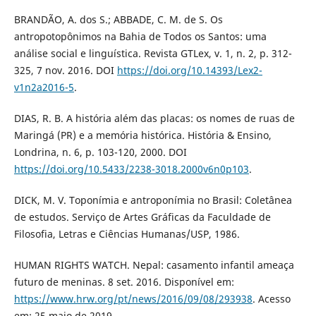
BRANDÃO, A. dos S.; ABBADE, C. M. de S. Os
antropotopônimos na Bahia de Todos os Santos: uma
análise social e linguística. Revista GTLex, v. 1, n. 2, p. 312-
325, 7 nov. 2016. DOI
https://doi.org/10.14393/Lex2-
v1n2a2016-5
.
DIAS, R. B. A história além das placas: os nomes de ruas de
Maringá (PR) e a memória histórica. História & Ensino,
Londrina, n. 6, p. 103-120, 2000. DOI
https://doi.org/10.5433/2238-3018.2000v6n0p103
.
DICK, M. V. Toponímia e antroponímia no Brasil: Coletânea
de estudos. Serviço de Artes Gráficas da Faculdade de
Filosofia, Letras e Ciências Humanas/USP, 1986.
HUMAN RIGHTS WATCH. Nepal: casamento infantil ameaça
futuro de meninas. 8 set. 2016. Disponível em:
https://www.hrw.org/pt/news/2016/09/08/293938
. Acesso
em: 25 maio de 2019.