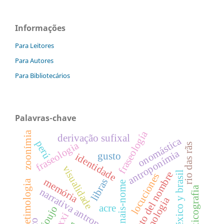
Informações
Para Leitores
Para Autores
Para Bibliotecários
Palavras-chave
fraseología
zoonímia
derivação sufixal
onomástica
perú
fraseologia
rio das rãs
antroponímia
gusto
identidade
visualidade
méxico y brasil
relato del nombre
locuciones
memória
libras
etimologia
sinais-nome
lexicografia
narrativa antroponímica
terminologia
acre
ajoujo