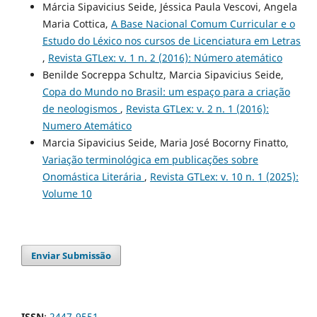
Márcia Sipavicius Seide, Jéssica Paula Vescovi, Angela
Maria Cottica,
A Base Nacional Comum Curricular e o
Estudo do Léxico nos cursos de Licenciatura em Letras
,
Revista GTLex: v. 1 n. 2 (2016): Número atemático
Benilde Socreppa Schultz, Marcia Sipavicius Seide,
Copa do Mundo no Brasil: um espaço para a criação
de neologismos
,
Revista GTLex: v. 2 n. 1 (2016):
Numero Atemático
Marcia Sipavicius Seide, Maria José Bocorny Finatto,
Variação terminológica em publicações sobre
Onomástica Literária
,
Revista GTLex: v. 10 n. 1 (2025):
Volume 10
Enviar Submissão
ISSN
:
2447-9551