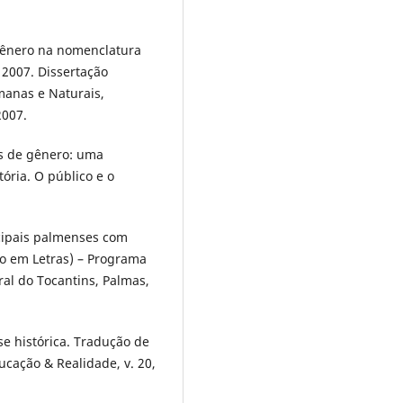
 gênero na nomenclatura
 2007. Dissertação
manas e Naturais,
2007.
es de gênero: uma
tória. O público e o
cipais palmenses com
o em Letras) – Programa
al do Tocantins, Palmas,
se histórica. Tradução de
ucação & Realidade, v. 20,