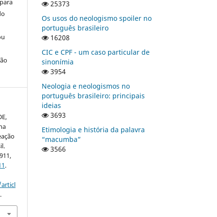
 para
25373
do
Os usos do neologismo spoiler no
português brasileiro
ou
16208
CIC e CPF - um caso particular de
ção
sinonímia
3954
Neologia e neologismos no
português brasileiro: principais
ideias
3693
DE,
na
Etimologia e história da palavra
eação
“macumba”
l.
3566
0911,
11
.
articl
.