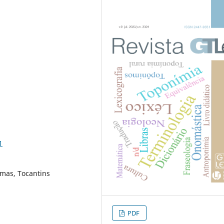
1
lmas, Tocantins
PDF