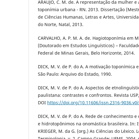
ARAUJO, C. M. de. A representação da mulher e
toponímia urbana - RN. 2013. Dissertação (Mestr
de Ciências Humanas, Letras e Artes, Universid
do Norte, Natal, 2013.
CARVALHO, A. P. M. A. de. Hagiotoponímia em Mi
(Doutorado em Estudos Linguísticos) – Faculdad
Federal de Minas Gerais, Belo Horizonte, 2014.
DICK, M. V. de P. do A. A motivação toponímica e 
São Paulo: Arquivo do Estado, 1990.
DICK, M. V. de P. do A. Aspectos de etnolinguíst
paulistana: contrastes e confrontos. Revista USP,
DOI
https://doi.org/10.11606/issn.2316-9036.v0
DICK, M. V. de P. do A. Rede de conhecimento e 
e hidrotopônimos na onomástica brasileira. In: 
KRIEGER, M. da G. (org.) As Ciências do Léxico. L
Terminologia. v. 2. Campo Grande: UFMS, 2004. 