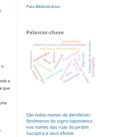
a
Para Bibliotecários
-
Palavras-chave
patrimônio
formação de termos
:
natureza inter e multidisciplinar
narrativa antroponímica
visualidade
etimologia
onomástica
léxico
siglo xxi
identidade
acre
s
lexicografia
relato del nombre
libras
antroponímia
locuciones
gusto
a o
terminologia
sinais-nome
ajoujo
perú
fraseologia
 sob a
se que
oria
São todos nomes de demônios!
fenômenos do signo toponímico
nos nomes das ruas do Jardim
r
Sucupira e seus efeitos