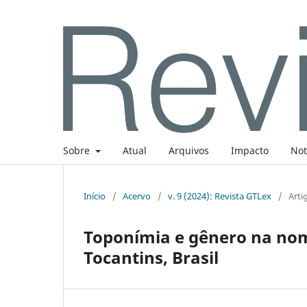
Sobre
Atual
Arquivos
Impacto
Not
Início
/
Acervo
/
v. 9 (2024): Revista GTLex
/
Arti
Toponímia e gênero na no
Tocantins, Brasil