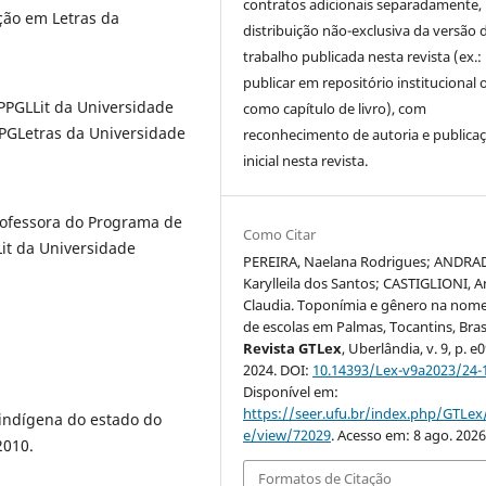
contratos adicionais separadamente,
ção em Letras da
distribuição não-exclusiva da versão 
trabalho publicada nesta revista (ex.:
publicar em repositório institucional 
 PPGLLit da Universidade
como capítulo de livro), com
PPGLetras da Universidade
reconhecimento de autoria e publica
inicial nesta revista.
rofessora do Programa de
Como Citar
Lit da Universidade
PEREIRA, Naelana Rodrigues; ANDRA
Karylleila dos Santos; CASTIGLIONI, A
Claudia. Toponímia e gênero na nom
de escolas em Palmas, Tocantins, Brasi
Revista GTLex
, Uberlândia, v. 9, p. e
2024. DOI:
10.14393/Lex-v9a2023/24-
Disponível em:
https://seer.ufu.br/index.php/GTLex/
 indígena do estado do
e/view/72029
. Acesso em: 8 ago. 2026
2010.
Formatos de Citação