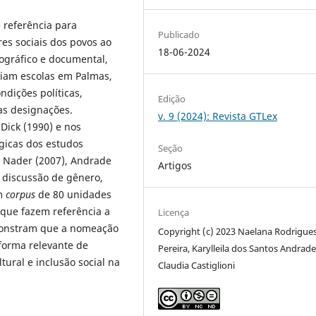
 referência para
Publicado
ores sociais dos povos ao
18-06-2024
iográfico e documental,
iam escolas em Palmas,
ndições políticas,
Edição
as designações.
v. 9 (2024): Revista GTLex
Dick (1990) e nos
gicas dos estudos
Seção
, Nader (2007), Andrade
Artigos
e discussão de gênero,
um
corpus
de 80 unidades
 que fazem referência a
Licença
monstram que a nomeação
Copyright (c) 2023 Naelana Rodrigue
forma relevante de
Pereira, Karylleila dos Santos Andrade
ural e inclusão social na
Claudia Castiglioni