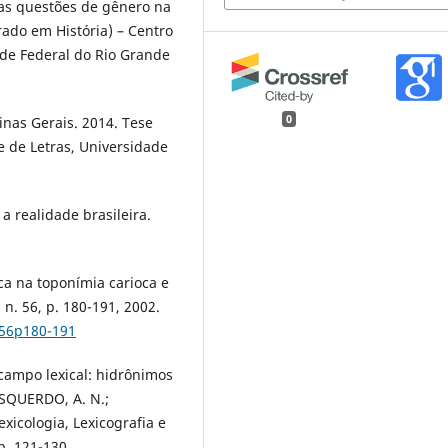
 as questões de gênero na
ado em História) – Centro
ade Federal do Rio Grande
0
nas Gerais. 2014. Tese
e de Letras, Universidade
a realidade brasileira.
ica na toponímia carioca e
 n. 56, p. 180-191, 2002.
i56p180-191
campo lexical: hidrônimos
ISQUERDO, A. N.;
exicologia, Lexicografia e
p. 121-130.