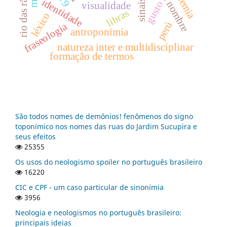
rio das rãs
identidade
gusto
visualidade
libras
léxico
perú
fraseologia
antroponímia
natureza inter e multidisciplinar
formação de termos
São todos nomes de demônios! fenômenos do signo
toponímico nos nomes das ruas do Jardim Sucupira e
seus efeitos
25355
Os usos do neologismo spoiler no português brasileiro
16220
CIC e CPF - um caso particular de sinonímia
3956
Neologia e neologismos no português brasileiro:
principais ideias