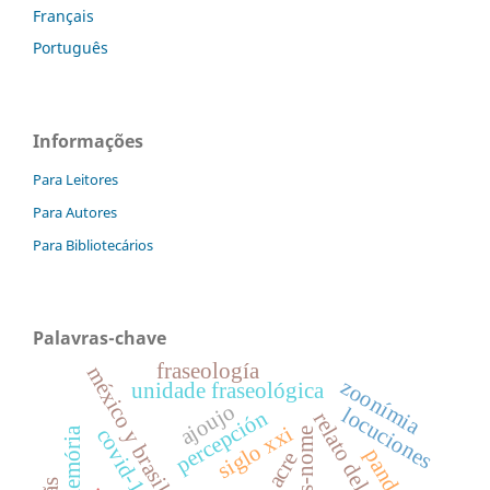
Français
Português
Informações
Para Leitores
Para Autores
Para Bibliotecários
Palavras-chave
fraseología
méxico y brasil
zoonímia
unidade fraseológica
ajoujo
locuciones
percepción
relato del nombre
siglo xxi
covid-19
memória
sinais-nome
pandemia
acre