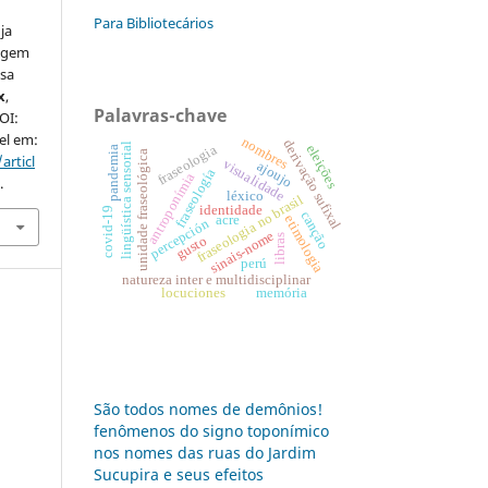
Para Bibliotecários
ja
dagem
esa
x
,
Palavras-chave
DOI:
el em:
nombres
derivação sufixal
lingüística sensorial
eleições
fraseologia
pandemia
unidade fraseológica
articl
visualidade
ajoujo
fraseología
antroponímia
.
léxico
fraseologia no brasil
identidade
covid-19
canção
etimologia
acre
percepción
sinais-nome
libras
gusto
perú
natureza inter e multidisciplinar
locuciones
memória
São todos nomes de demônios!
fenômenos do signo toponímico
nos nomes das ruas do Jardim
Sucupira e seus efeitos