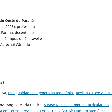
l do Oeste do Paraná
lo (2006), professora
o Paraná, docente do
no Campus de Cascavel e
 Marechal Cândido
s)
ilva,
Desigualdade de gênero na toponímia
,
Revista GTLex: v. 3 n.
covi, Angela Maria Cottica,
A Base Nacional Comum Curricular e o
ra em Letras
,
Revista GTLex: v. 1 n. 2 (2016): Número atemático