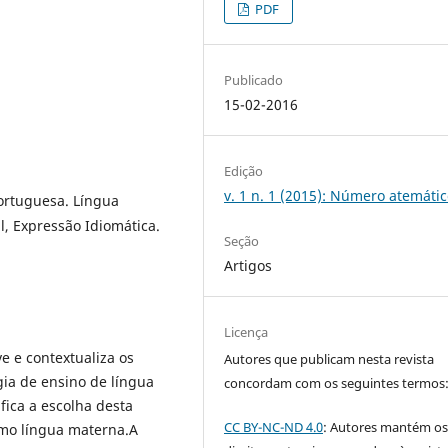
PDF
Publicado
15-02-2016
Edição
v. 1 n. 1 (2015): Número atemáti
Portuguesa. Língua
, Expressão Idiomática.
Seção
Artigos
Licença
e e contextualiza os
Autores que publicam nesta revista
ia de ensino de língua
concordam com os seguintes termos
fica a escolha desta
CC BY-NC-ND 4.0
: Autores mantém o
omo língua materna.A