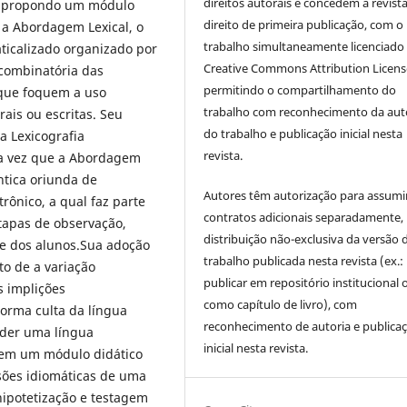
direitos autorais e concedem à revist
gia propondo um módulo
direito de primeira publicação, com o
 a Abordagem Lexical, o
trabalho simultaneamente licenciado
ticalizado organizado por
Creative Commons Attribution Licen
 combinatória das
permitindo o compartilhamento do
que foquem a uso
trabalho com reconhecimento da aut
ais ou escritas. Seu
do trabalho e publicação inicial nesta
 Lexicografia
revista.
ma vez que a Abordagem
êntica oriunda de
Autores têm autorização para assumi
rônico, a qual faz parte
contratos adicionais separadamente,
tapas de observação,
distribuição não-exclusiva da versão 
te dos alunos.Sua adoção
trabalho publicada nesta revista (ex.:
to de a variação
publicar em repositório institucional 
s implições
como capítulo de livro), com
orma culta da língua
reconhecimento de autoria e publica
der uma língua
inicial nesta revista.
agem um módulo didático
sões idiomáticas de uma
ipotetização e testagem