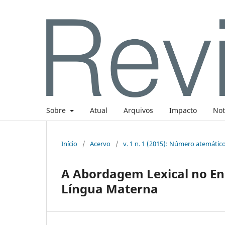
Sobre
Atual
Arquivos
Impacto
Not
Início
/
Acervo
/
v. 1 n. 1 (2015): Número atemátic
A Abordagem Lexical no En
Língua Materna