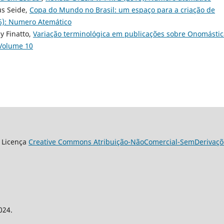
us Seide,
Copa do Mundo no Brasil: um espaço para a criação de
016): Numero Atemático
y Finatto,
Variação terminológica em publicações sobre Onomástic
 Volume 10
 Licença
Creative Commons Atribuição-NãoComercial-SemDerivaçõe
024.