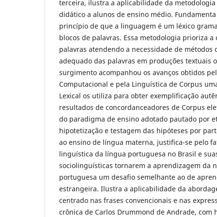
terceira, ilustra a aplicabilidade da metodolo
didático a alunos de ensino médio. Fundamenta
princípio de que a linguagem é um léxico grama
blocos de palavras. Essa metodologia prioriza a
palavras atendendo a necessidade de métodos 
adequado das palavras em produções textuais or
surgimento acompanhou os avanços obtidos pela
Computacional e pela Linguística de Corpus u
Lexical os utiliza para obter exemplificação aut
resultados de concordanceadores de Corpus elet
do paradigma de ensino adotado pautado por e
hipotetização e testagem das hipóteses por par
ao ensino de língua materna, justifica-se pelo fa
linguística da língua portuguesa no Brasil e sua
sociolinguísticas tornarem a aprendizagem da n
portuguesa um desafio semelhante ao de apren
estrangeira. Ilustra a aplicabilidade da abord
centrado nas frases convencionais e nas expres
crônica de Carlos Drummond de Andrade, com h