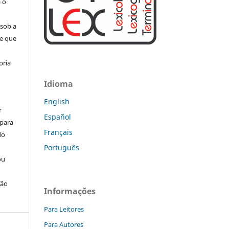
a o
 sob a
se que
oria
Idioma
English
r
Español
 para
Français
do
Português
ou
ção
Informações
Para Leitores
Para Autores