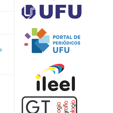
co
:
s