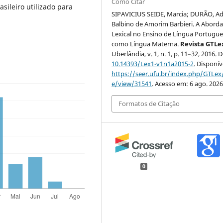
Como Citar
sileiro utilizado para
SIPAVICIUS SEIDE, Marcia; DURÃO, Ad
Balbino de Amorim Barbieri. A Abor
Lexical no Ensino de Língua Portugu
como Língua Materna.
Revista GTLe
Uberlândia, v. 1, n. 1, p. 11–32, 2016. 
10.14393/Lex1-v1n1a2015-2
. Disponív
https://seer.ufu.br/index.php/GTLex/
e/view/31541
. Acesso em: 6 ago. 2026
Formatos de Citação
0