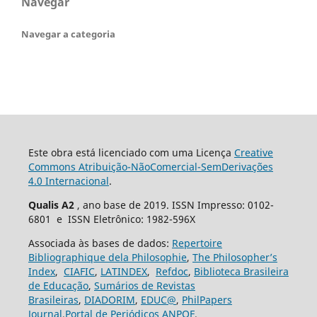
Navegar
Navegar a categoria
Este obra está licenciado com uma Licença
Creative
Commons Atribuição-NãoComercial-SemDerivações
4.0 Internacional
.
Qualis A2
, ano base de 2019. ISSN Impresso: 0102-
6801 e ISSN Eletrônico: 1982-596X
Associada às bases de dados:
Repertoire
Bibliographique dela Philosophie
,
The Philosopher’s
Index
,
CIAFIC
,
LATINDEX
,
Refdoc
,
Biblioteca Brasileira
de Educação
,
Sumários de Revistas
Brasileiras
,
DIADORIM
,
EDUC@
,
PhilPapers
Journal
,
Portal de Periódicos ANPOF
.