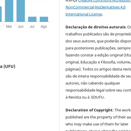
licença
Creative Commons Attribution
NonCommercial-NoDerivatives 4.0
International License
.
Declaração de direitos autorais:
O
trabalhos publicados são de proprie
dos seus autores, que poderão dispor
para posteriores publicações, sempre
fazendo constar a edição original (tít
original, Educação e Filosofia, volume,
ia (UFU)
páginas). Todos os artigos desta revi
são de inteira responsabilidade de se
autores, não cabendo qualquer
responsabilidade legal sobre seu con
à Revista ou à EDUFU.
Declaration of Copyright
: The work
published are the property of their au
who may make use of them for later