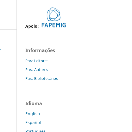
Apoio:
6
Informações
Para Leitores
Para Autores
Para Bibliotecários
Idioma
English
Español
a
Português