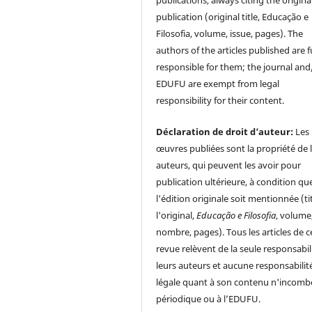
publications, always citing the origina
publication (original title, Educação e
Filosofia, volume, issue, pages). The
authors of the articles published are f
responsible for them; the journal and
EDUFU are exempt from legal
responsibility for their content.
Déclaration de droit d’auteur:
Les
œuvres publiées sont la propriété de 
auteurs, qui peuvent les avoir pour
publication ultérieure, à condition qu
l'édition originale soit mentionnée (ti
l'original,
Educação e Filosofia
, volume
nombre, pages). Tous les articles de c
revue relèvent de la seule responsabil
leurs auteurs et aucune responsabilit
légale quant à son contenu n'incomb
périodique ou à l’EDUFU.