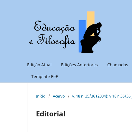
Edição Atual
Edições Anteriores
Chamadas
Template EeF
Início
/
Acervo
/
v. 18 n. 35/36 (2004): v.18 n.35/36
Editorial