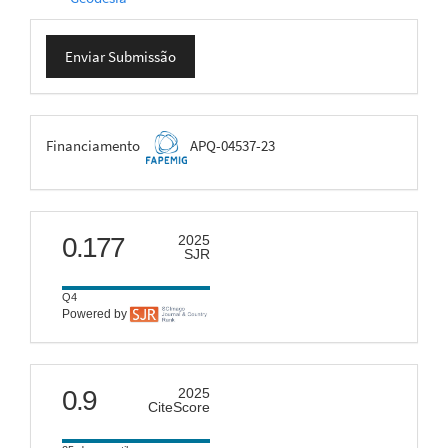
Enviar
Enviar Submissão
Submissão
FAPEMIG
Financiamento
APQ-04537-23
scimago
0.177
2025
SJR
Q4
Powered by
citescore
0.9
2025
CiteScore