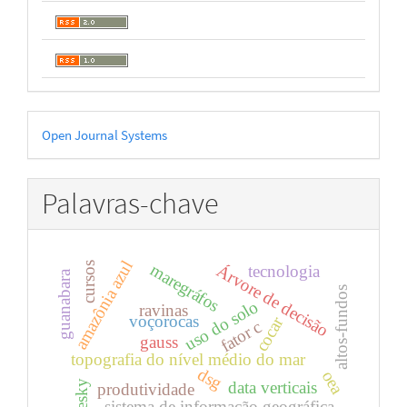
Desenvolvido
Open Journal Systems
por
Palavras-chave
amazônia azul
cursos
maregráfos
Árvore de decisão
tecnologia
guanabara
altos-fundos
uso do solo
ravinas
voçorocas
cocar
fator c
gauss
topografia do nível médio do mar
dsg
oea
data verticais
produtividade
sistema de informação geográfica