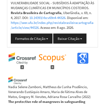
VULNERABILIDADE SOCIAL - SUBSÍDIOS À ADAPTAÇÃO ÀS
MUDANÇAS CLIMÁTICAS EM MUNICÍPIOS COSTEIROS.
Revista Brasileira de Cartografia
, Uberlândia, v. 69, n.
4, 2017. DOI:
10.14393/rbcv69n4-44326
. Disponível em:
https://seer.ufu.br/index.php/revistabrasileiracartografia
/article/view/44326
. Acesso em: 8 ago. 2026.
Formatos de Citação
Baixar Citação
2
0
Nadia Selene Zamboni, Mattheus da Cunha Prudêncio,
Venerando Eustáquio Amaro, Maria de Fátima Alves de
Matos, Gregory M. Verutes, Adriana Rosa Carvalho
(2022)
The protective role of mangroves in safeguarding