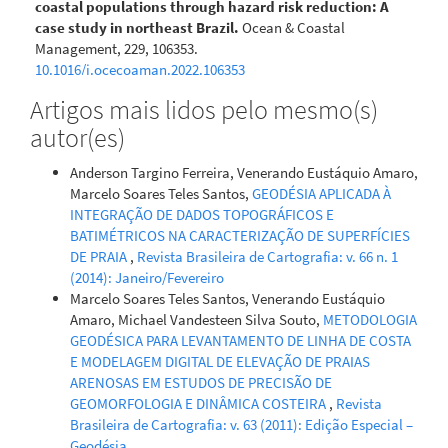
coastal populations through hazard risk reduction: A
case study in northeast Brazil.
Ocean & Coastal
Management, 229, 106353.
10.1016/j.ocecoaman.2022.106353
Artigos mais lidos pelo mesmo(s)
autor(es)
Laila Lucia Sousa e Silva, Gabriel Siqueira Tavares
Fernandes, Edivania de Araujo Lima, Jessica Rafaelly
Anderson Targino Ferreira, Venerando Eustáquio Amaro,
Almeida Lopes, Arão de Moura Neto, Raiany de Oliveira Silva
Marcelo Soares Teles Santos,
GEODÉSIA APLICADA À
(2024)
INTEGRAÇÃO DE DADOS TOPOGRÁFICOS E
Potential impacts of climate change on food crops in the
BATIMÉTRICOS NA CARACTERIZAÇÃO DE SUPERFÍCIES
state of Piauí, Brazil.
Revista Ceres, 71.
DE PRAIA
,
Revista Brasileira de Cartografia: v. 66 n. 1
10.1590/0034-737x2024710042
(2014): Janeiro/Fevereiro
Marcelo Soares Teles Santos, Venerando Eustáquio
Amaro, Michael Vandesteen Silva Souto,
METODOLOGIA
GEODÉSICA PARA LEVANTAMENTO DE LINHA DE COSTA
E MODELAGEM DIGITAL DE ELEVAÇÃO DE PRAIAS
ARENOSAS EM ESTUDOS DE PRECISÃO DE
GEOMORFOLOGIA E DINÂMICA COSTEIRA
,
Revista
Brasileira de Cartografia: v. 63 (2011): Edição Especial –
Geodésia