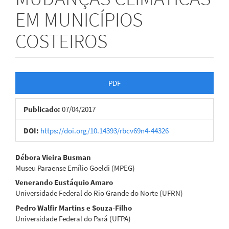
EM MUNICÍPIOS
COSTEIROS
Barra
PDF
lateral
Publicado:
07/04/2017
de
artigos
DOI:
https://doi.org/10.14393/rbcv69n4-44326
Conteúdo
Débora Vieira Busman
Museu Paraense Emílio Goeldi (MPEG)
do
Venerando Eustáquio Amaro
artigo
Universidade Federal do Rio Grande do Norte (UFRN)
Pedro Walfir Martins e Souza-Filho
principal
Universidade Federal do Pará (UFPA)