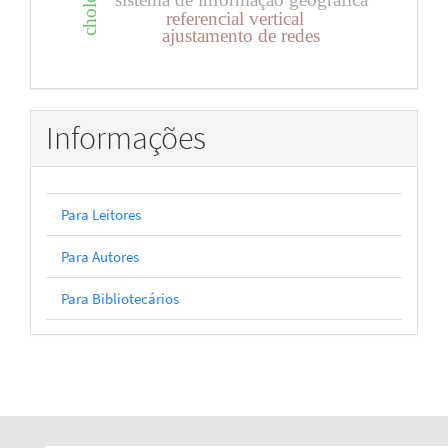
cholesky
referencial vertical
ajustamento de redes
Informações
Para Leitores
Para Autores
Para Bibliotecários