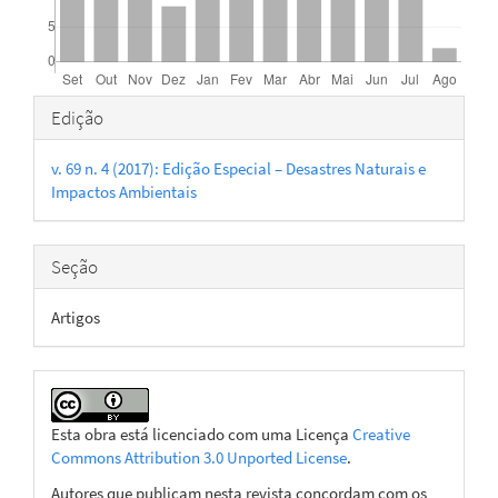
Detalhes
Edição
do
v. 69 n. 4 (2017): Edição Especial – Desastres Naturais e
artigo
Impactos Ambientais
Seção
Artigos
Esta obra está licenciado com uma Licença
Creative
Commons Attribution 3.0 Unported License
.
Autores que publicam nesta revista concordam com os