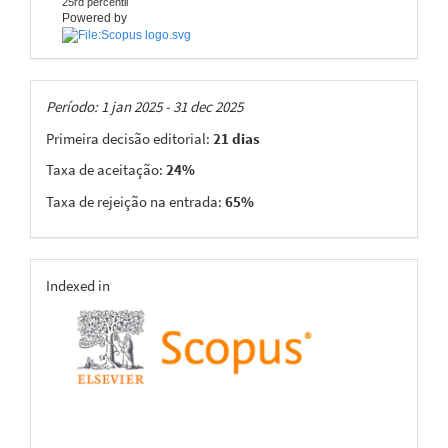
25rd percentil
Powered by
Taxas
Período: 1 jan 2025 - 31 dec 2025
Primeira decisão editorial:
21 dias
Taxa de aceitação:
24%
Taxa de rejeição na entrada:
65%
indexing
Indexed in