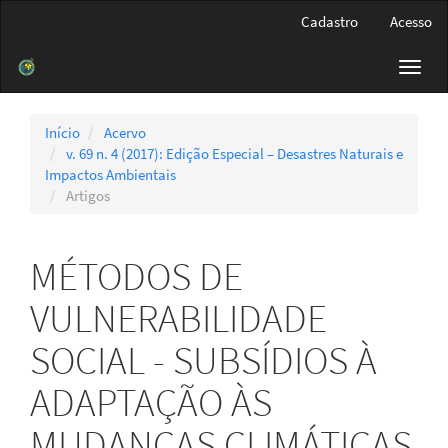
Navegação
Cadastro
Acesso
Principal
Conteúdo
Toggl
principal
navig
Barra
Lateral
Início
Acervo
v. 69 n. 4 (2017): Edição Especial – Desastres Naturais e
Impactos Ambientais
Artigos
MÉTODOS DE
VULNERABILIDADE
SOCIAL - SUBSÍDIOS À
ADAPTAÇÃO ÀS
MUDANÇAS CLIMÁTICAS